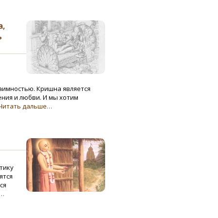
а,
ь
аимностью. Кришна является
ния и любви. И мы хотим
Читать дальше…
тику
ятся
ся
е…