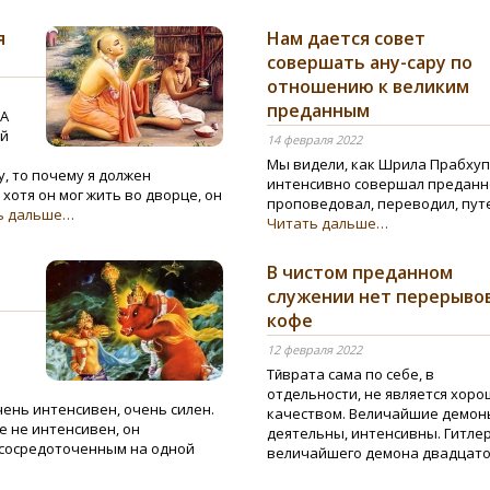
я
Нам дается совет
совершать ану-сару по
отношению к великим
преданным
 А
ый
14 февраля 2022
Мы видели, как Шрила Прабхуп
у, то почему я должен
интенсивно совершал преданно
 хотя он мог жить во дворце, он
проповедовал, переводил, пут
ь дальше…
Читать дальше…
В чистом преданном
служении нет перерывов
кофе
12 февраля 2022
Тӣврата сама по себе, в
отдельности, не является хор
чень интенсивен, очень силен.
качеством. Величайшие демон
же не интенсивен, он
деятельны, интенсивны. Гитле
 сосредоточенным на одной
величайшего демона двадцато