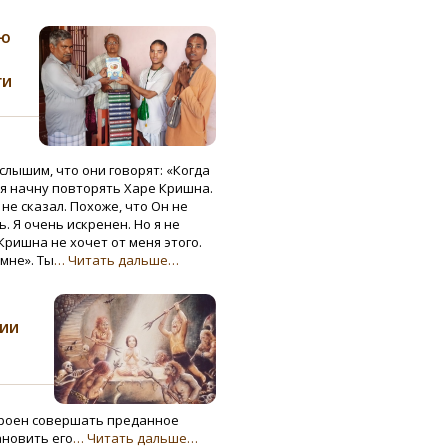
ую
ги
слышим, что они говорят: «Когда
 я начну повторять Харе Кришна.
не сказал. Похоже, что Он не
ь. Я очень искренен. Но я не
Кришна не хочет от меня этого.
 мне». Ты
… Читать дальше…
нии
троен совершать преданное
ановить его
… Читать дальше…