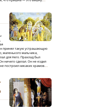
и, что Кришна — это Вишну.
…
ы
,
ая
Он принял такую устрашающую
о, маленького мальчика,
елал для Него. Прахлад был
н ничего сделал. Он не ездил
не построил никаких храмов.
…
,
м