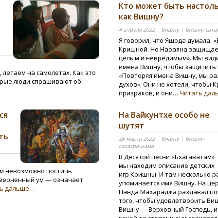
Кто может быть настол
как Вишну?
4 апреля 2022
|
Вишну
|
Вишну-саха
Я говорил, что Яшода думала: «
Кришной. Но Нараяна защищает
целым и невредимым». Мы види
имена Вишну, чтобы защитить 
 летаем на самолетах. Как это
«Повторяя имена Вишну, мы ра
торые люди спрашивают об
духов». Они не хотели, чтобы
призраков, и они
… Читать да
ся
На Вайкунтхе особо не
шутят
ть
28 марта 2022
|
Вишну
|
Вишну-
сахасра-нама
В Десятой песни «Бхагаватам»
мы находим описание детских
м невозможно постичь
игр Кришны. И там несколько р
кверненный ум — означает
упоминается имя Вишну. На ц
ть дальше…
Нанда Махараджа раздавал п
того, чтобы удовлетворить Виш
Вишну — Верховный Господь, и 