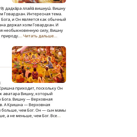
): дадха̄ра лӣлайа̄ вишн̣уш́. Вишну
лм Говардхан. Интересная тема.
Бога, и Он является как обычный
шна держал холм Говардхан. И
яя необыкновенную силу, Вишну
 природу.
… Читать дальше…
к
 Кришна приходит, поскольку Он
ак аватара Вишну, который
 Бога. Вишну — Верховная
ов. А Кришна — Верховная
 больше, чем Бог. Он — сын мамы
е, а не меньше, чем Бог. Все
…