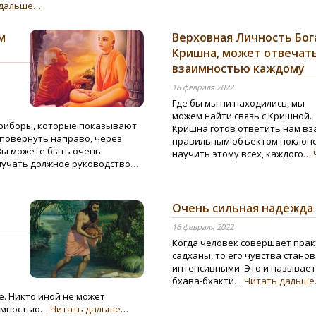
 дальше…
м
Верховная Личность Бог
Кришна, может отвечат
взаимностью каждому
18 февраля 2022
Где бы мы ни находились, мы
можем найти связь с Кришной.
приборы, которые показывают
Кришна готов ответить нам вз
 повернуть направо, через
правильным объектом поклоне
 Вы можете быть очень
научить этому всех, каждого
… 
лучать должное руководство
…
Очень сильная надежда
16 февраля 2022
Когда человек совершает прак
садханы, то его чувства станов
интенсивными. Это и называет
бхава-бхакти
… Читать дальш
. Никто иной не может
имностью
… Читать дальше…