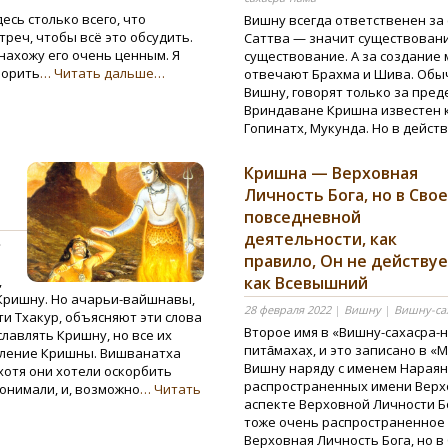
есь столько всего, что
Вишну всегда ответственен за с
треч, чтобы всё это обсудить.
Саттва — значит существовани
 нахожу его очень ценным. Я
существование. А за создание
ворить
… Читать дальше…
отвечают Брахма и Шива. Обычн
Вишну, говорят только за пре
Вриндаване Кришна известен ка
Гопинатх, Мукунда. Но в дейст
Кришна — Верховная
Личность Бога, но в Сво
повседневной
деятельности, как
-
правило, Он не действу
,
как Всевышний
Кришну. Но ачарьи-вайшнавы,
28 февраля 2022
|
Вишну
|
Вишну-са
и Тхакур, объясняют эти слова
Второе имя в «Вишну-сахасра-
лавлять Кришну, но все их
пита̄махах̣, и это записано в 
валение Кришны. Вишванатха
Вишну наряду с именем Нараян
хотя они хотели оскорбить
распространенных имени Верхо
понимали, и, возможно
… Читать
аспекте Верховной Личности Б
тоже очень распространенное 
Верховная Личность Бога, но в