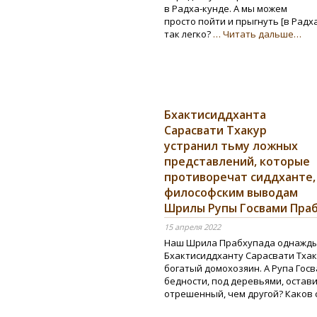
в Радха-кунде. А мы можем
просто пойти и прыгнуть [в Радха
так легко?
… Читать дальше…
Бхактисиддханта
Сарасвати Тхакур
устранил тьму ложных
представлений, которые
противоречат сиддханте,
философским выводам
Шрилы Рупы Госвами Пра
15 апреля 2022
Наш Шрила Прабхупада однажды
Бхактисиддханту Сарасвати Тхак
богатый домохозяин. А Рупа Госв
бедности, под деревьями, остави
отрешенный, чем другой? Каков 