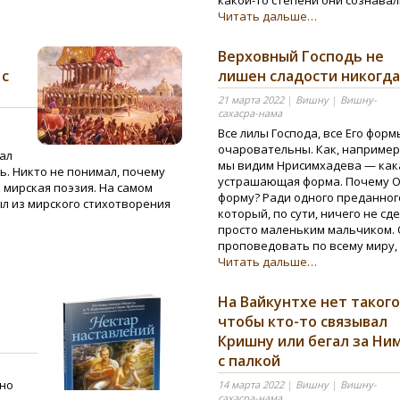
какой-то степени они сознавал
Читать дальше…
Верховный Господь не
 с
лишен сладости никогда
21 марта 2022
|
Вишну
|
Вишну-
сахасра-нама
Все лилы Господа, все Его форм
очаровательны. Как, например
ал
мы видим Нрисимхадева — как
ть. Никто не понимал, почему
устрашающая форма. Почему 
к мирская поэзия. На самом
форму? Ради одного преданног
был из мирского стихотворения
который, по сути, ничего не сд
просто маленьким мальчиком. О
проповедовать по всему миру, 
Читать дальше…
На Вайкунтхе нет такого
чтобы кто-то связывал
Кришну или бегал за Ни
с палкой
нно
14 марта 2022
|
Вишну
|
Вишну-
сахасра-нама