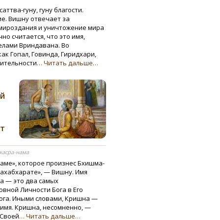
аттва-гуну, гуну благости.
е. Вишну отвечает за
 мироздания и уничтожение мира
о считается, что это имя,
делами Вриндавана. Во
к Гопал, Говинда, Гиридхари,
вительности
… Читать дальше…
ей
ет
хасра-нама
наме», которое произнес Бхишма-
«Махабхарате», — Вишну. Имя
а — это два самых
вной Личности Бога в Его
ога. Иными словами, Кришна —
имя. Кришна, несомненно, —
 Своей
… Читать дальше…