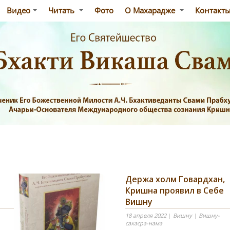
Видео
Читать
Фото
О Махарадже
Контакт
Держа холм Говардхан,
Кришна проявил в Себе
Вишну
18 апреля 2022
|
Вишну
|
Вишну-
сахасра-нама