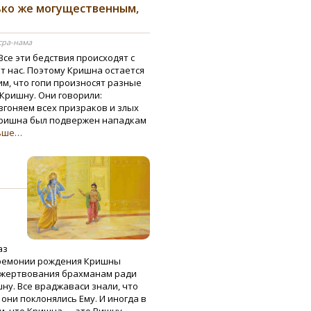
ько же могущественным,
сра-нама
Все эти бедствия происходят с
 нас. Поэтому Кришна остается
м, что гопи произносят разные
Кришну. Они говорили:
згоняем всех призраков и злых
 Кришна был подвержен нападкам
льше…
аз
еремонии рождения Кришны
ожертвования брахманам ради
ну. Все враджаваси знали, что
они поклонялись Ему. И иногда в