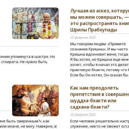
Лучшая из аскез, котор
мы можем совершать, —
это распространять кни
,
Шрилы Прабхупады
22 февраля 2022
Мы говорим людям: «Примите
сознание Кришны». И мы часто 
Кришна вдохновит меня, тогда
ении упомянута в шастре. Но
Я бы хотел, но Кришна еще мне 
 стхирата. Не нужно быть
хочет, чтобы я начал это делат
практикую бхакти, потому что 
Если бы Он хотел, Он сказал бы
Как нам преодолеть
препятствия в соверше
шуддха-бхакти или
садхана-бхакти?
20 февраля 2022
мне быть смиренным?», как
Если человек решительно нас
 или иначе, не могу. Наверно, в
служение, никто не сможет ост