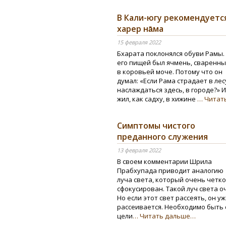
В Кали-югу рекомендуетс
харер на̄ма
15 февраля 2022
Бхарата поклонялся обуви Рамы.
его пищей был ячмень, сваренн
в коровьей моче. Потому что он
думал: «Если Рама страдает в лес
наслаждаться здесь, в городе?» И
жил, как садху, в хижине
… Читат
Симптомы чистого
преданного служения
13 февраля 2022
В своем комментарии Шрила
Прабхупада приводит аналогию
луча света, который очень четко
сфокусирован. Такой луч света о
Но если этот свет рассеять, он у
рассеивается. Необходимо быть
цели
… Читать дальше…