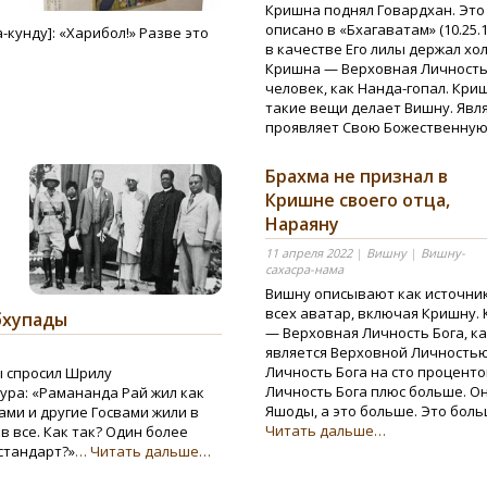
Кришна поднял Говардхан. Это
описано в «Бхагаватам» (10.25.19
-кунду]: «Харибол!» Разве это
в качестве Его лилы держал хо
Кришна — Верховная Личность 
человек, как Нанда-гопал. Кри
такие вещи делает Вишну. Явл
проявляет Свою Божественную
Брахма не признал в
Кришне своего отца,
Нараяну
11 апреля 2022
|
Вишну
|
Вишну-
сахасра-нама
Вишну описывают как источни
всех аватар, включая Кришну.
бхупады
— Верховная Личность Бога, к
является Верховной Личностью
Личность Бога на сто процент
 спросил Шрилу
Личность Бога плюс больше. Он
ура: «Рамананда Рай жил как
Яшоды, а это больше. Это больш
ами и другие Госвами жили в
Читать дальше…
в все. Как так? Один более
стандарт?»
… Читать дальше…