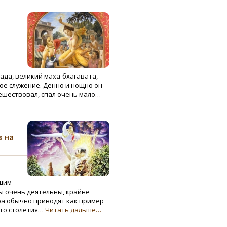
ада, великий маха-бхагавата,
е служение. Денно и нощно он
ешествовал, спал очень мало
…
 на
ошим
ы очень деятельны, крайне
ра обычно приводят как пример
го столетия
… Читать дальше…