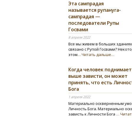
Эта сампрадая
называется рупануга-
сампрадая —
последователи Рупы
Госвами
8 апреля 2022
Все мы живем в больших зданиях,
связано с Рупой Госвами? Неко
этом
… Читать дальше…
Когда человек поднимает
выше зависти, он может
принять, что есть Личнос
Бога
1 апреля 2022
Материально оскверненным умо
Личность Бога. Материально ос
зависть к Личности Бога
… Чита