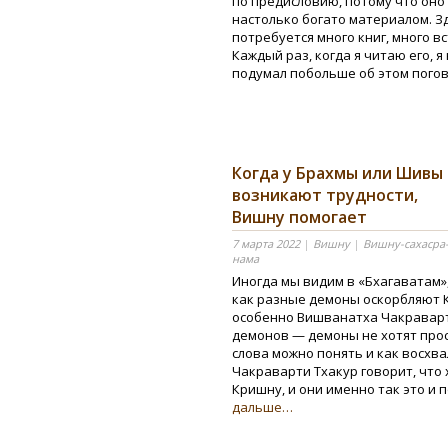
по предисловию, потому что оно
настолько богато материалом. Зд
потребуется много книг, много вс
Каждый раз, когда я читаю его, я
подумал побольше об этом пого
Когда у Брахмы или Шивы
возникают трудности,
Вишну помогает
7 марта 2022
|
Вишну
|
Вишну-сахасра
нама
Иногда мы видим в «Бхагаватам»
как разные демоны оскорбляют 
особенно Вишванатха Чакраварт
демонов — демоны не хотят прос
слова можно понять и как восх
Чакраварти Тхакур говорит, что 
Кришну, и они именно так это и 
дальше…