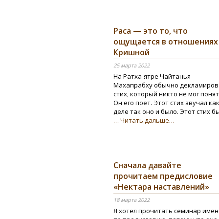
Раса — это то, что
ощущается в отношениях
Кришной
25 марта 2022
На Ратха-ятре Чайтанья
Махапрабху обычно декламиров
стих, который никто не мог поня
Он его поет. Этот стих звучал ка
деле так оно и было. Этот стих 
… Читать дальше…
Сначала давайте
прочитаем предисловие
«Нектара наставлений»
18 марта 2022
Я хотел прочитать семинар име