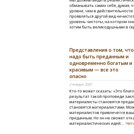
Мы должны видеть реалистически
обманывать самих себя, думая, 
уровне, чем в действительности 
проявляться другой вид нечист
уровень чистоты, на котором они
хотим быть великодушными в се
Представления о том, что
надо быть преданным и
одновременно богатым и
красивым — все это
опасно
2 января 2020
Кто-то может сказать: «Это благ
результат такой проповеди закл
материалисты становятся предан
становятся материалистами. Може
материалистов привлечется ваш
преданным. Но он не сможет отка
материалистических идей.
… Чит