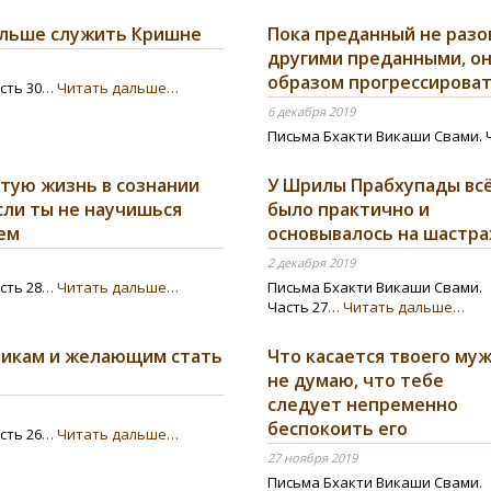
ольше служить Кришне
Пока преданный не разо
другими преданными, о
образом прогрессирова
сть 30
… Читать дальше…
6 декабря 2019
Письма Бхакти Викаши Свами. 
стую жизнь в сознании
У Шрилы Прабхупады вс
сли ты не научишься
было практично и
ем
основывалось на шастра
2 декабря 2019
сть 28
… Читать дальше…
Письма Бхакти Викаши Свами.
Часть 27
… Читать дальше…
никам и желающим стать
Что касается твоего муж
не думаю, что тебе
следует непременно
беспокоить его
сть 26
… Читать дальше…
27 ноября 2019
Письма Бхакти Викаши Свами.