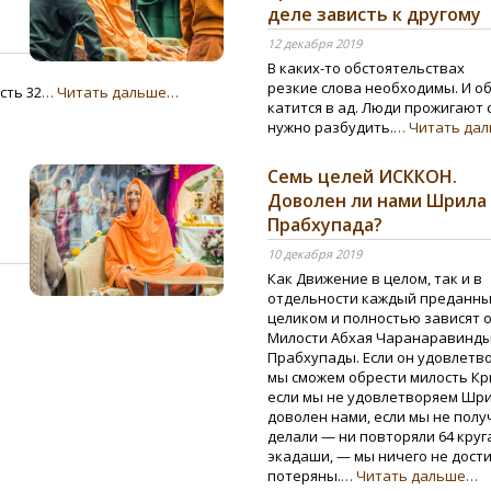
деле зависть к другому
12 декабря 2019
В каких-то обстоятельствах
резкие слова необходимы. И о
сть 32
… Читать дальше…
катится в ад. Люди прожигают
нужно разбудить.
… Читать да
Семь целей ИСККОН.
Доволен ли нами Шрила
Прабхупада?
10 декабря 2019
Как Движение в целом, так и в
отдельности каждый преданны
целиком и полностью зависят 
Милости Абхая Чаранаравинды
Прабхупады. Если он удовлетво
мы сможем обрести милость Кр
если мы не удовлетворяем Шри
доволен нами, если мы не полу
делали — ни повторяли 64 круг
экадаши, — мы ничего не дости
потеряны.
… Читать дальше…