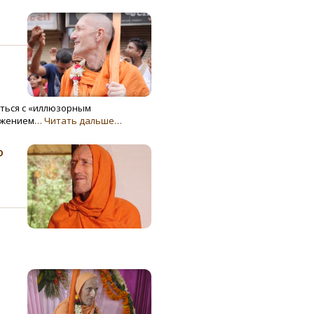
аться с «иллюзорным
ажением
… Читать дальше…
о