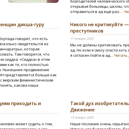
благодетелей человеческого о
открывая больницы, школы, чт
отправиться в ад ещё раз.
… Чи
женщин дикша-гуру
Никого не критикуйте —
преступников
бхупада говорит, что есть
17 января 2020
несколько свидетельств из
Мы не должны критиковать пре
панчаратры», которая
ад. Но если я смогу спасти хоть 
овать. Там говорится, что
я согласен пойти в ад
… Читать
ни сиддха. «Сиддха» в этом
ми как те, кто полностью
ы. Нынешнее продвижение
ОН представляется больше как
и с мирским феминистическим
понять, какова наша
дяям приходить и
Такой дух изобретатель
Движение
15 января 2020
человек может судить о том,
Наше послание очень серьёзно