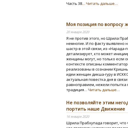
Часть 38
… Читать дальше…
Моя позиция по вопросу 
20 января 2020
Я не против этого, но Шрила Пра
немногие. И по факту выявлено 
шастр в этой связи, из «Нарада-
детализирует, кто может инициир
женщины могут, но только если о
контексте описаны комментатора
реализованы в сознании Кришн
идеи женщин дикша-гуру в ИСКК
актуальная повестка дня в связ
равноправием, нежели попытка 
традиция
… Читать дальше…
Не позволяйте этим него
портить наше Движение
16 января 2020
Шрила Прабхупада говорит, что 