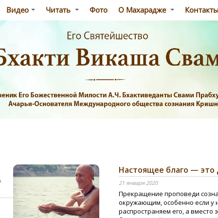
Видео
Читать
Фото
О Махарадже
Контакт
Настоящее благо — это 
о
21 января 2020
Прекращение проповеди созна
окружающим, особенно если у н
распространяем его, а вместо 