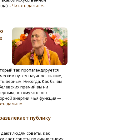
з всякой искусственной
ада)
… Читать дальше…
то
е
оторый так пропагандируется
ическим путем научное знание,
ть верным. Никогда. Как бы вы
белевских премий вы ни
верным, потому что оно
орной энергии, чья функция —
ать дальше…
 развлекает публику
 дают людям советы, как
дху дает советы по личностному