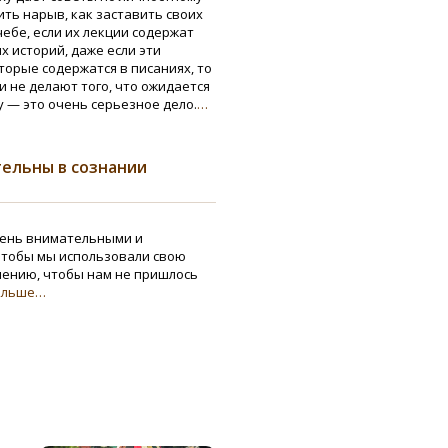
ить нарыв, как заставить своих
чебе, если их лекции содержат
 историй, даже если эти
торые содержатся в писаниях, то
и не делают того, что ожидается
у — это очень серьезное дело.
…
ельны в сознании
чень внимательными и
 чтобы мы использовали свою
чению, чтобы нам не пришлось
альше…