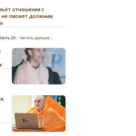
вьёт отношения с
н не сможет должным
ть
Часть 29
… Читать дальше…
ё
х
а,