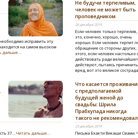
Не будучи терпеливым,
человек не может быть
проповедником
26 декабря 2019
Если человек только терпелив,
это, конечно, хорошо, очень
 необходимо исправить эту
хорошо. Если человек терпит 
 находится на самом высоком
обращение со стороны других,
ь дальше…
этого, если человек настолько 
действовать ради величайшего
действуют, пытаясь причинить
вред, вот это великое сострад
Что касается проживани
,
с предполагаемой
будущей женой до
свадьбы: Шрила
Прабхупада никогда
такого не рекомендовал
23 декабря 2019
сть 37
… Читать дальше…
Письма Бхакти Викаши Свами. 