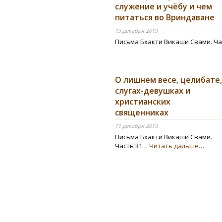
служение и учёбу и чем
питаться во Вриндаване
13 декабря 2019
Письма Бхакти Викаши Свами. Ча
О лишнем весе, целибате,
слугах-девушках и
христианских
священниках
11 декабря 2019
Письма Бхакти Викаши Свами.
Часть 31
… Читать дальше…