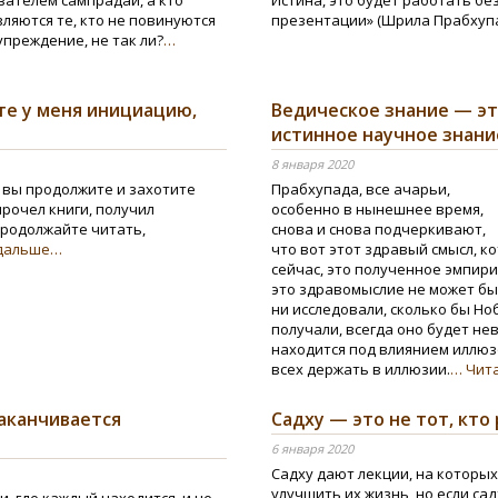
вателем сампрадаи, а кто
Истина, это будет работать бе
ляются те, кто не повинуются
презентации» (Шрила Прабхуп
упреждение, не так ли?
…
те у меня инициацию,
Ведическое знание — э
истинное научное знани
8 января 2020
м вы продолжите и захотите
Прабхупада, все ачарьи,
 прочел книги, получил
особенно в нынешнее время,
Продолжайте читать,
снова и снова подчеркивают,
 дальше…
что вот этот здравый смысл, к
сейчас, это полученное эмпир
это здравомыслие не может бы
ни исследовали, сколько бы Но
получали, всегда оно будет не
находится под влиянием иллюз
всех держать в иллюзии.
… Чит
заканчивается
Садху — это не тот, кто
6 января 2020
Садху дают лекции, на которых
улучшить их жизнь, но если са