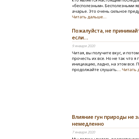
кто является настоящим последо
«бесполезным». Бесполезными яв
ачарье. Это очень сильное пред
Читать дальше…
Пожалуйста, не принимай
если…
9 января 2020
Читая, вы получите вкус, и пото
прочесть их все. Но не так что я
инициацию, ладно, на этом все. 
продолжайте слушать.
… Читать
Влияние гун природы не 
немедленно
7 января 2020