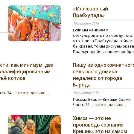
«Иллюзорный
Прабхупада»
19 декабря 2019
Если мы начинаем
спекулировать по поводу того,
что Шрила Прабхупада сейчас
бы сказал, то мы рискуем оказ
Прабхупадой», с нашим вообр
ти, как минимум, два
Пишу из однокомнатног
еквалифицированным
сельского домика
тьё котлов
недалеко от города
Барода
сть 34
… Читать дальше…
16 декабря 2019
Письма Бхакти Викаши Свами.
Часть 33
… Читать дальше…
Химса — это не
проповедь сознания
Кришны, это на самом