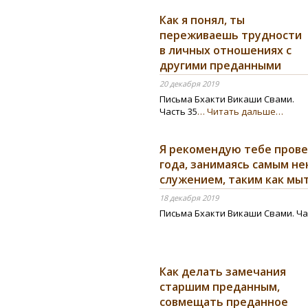
Как я понял, ты
переживаешь трудности
в личных отношениях с
другими преданными
20 декабря 2019
Письма Бхакти Викаши Свами.
Часть 35
… Читать дальше…
Я рекомендую тебе провес
года, занимаясь самым н
служением, таким как мы
18 декабря 2019
Письма Бхакти Викаши Свами. Ча
Как делать замечания
старшим преданным,
совмещать преданное