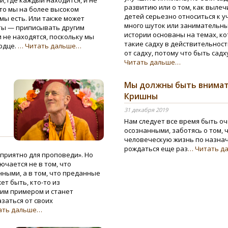
, где каждый находится, и не
развитию или о том, как вылеч
что мы на более высоком
детей серьезно относиться к у
мы есть. Или также может
много шуток или занимательных
оты — приписывать другим
истории основаны на темах, ко
 не находятся, поскольку мы
такие садху в действительност
рдце.
… Читать дальше…
от садху, потому что быть садх
Читать дальше…
Мы должны быть внимат
Кришны
31 декабря 2019
Нам следует все время быть о
осознанными, заботясь о том,
человеческую жизнь по назна
рождаться еще раз
… Читать д
оприятно для проповеди». Но
ючается не в том, что
ными, а в том, что преданные
т быть, кто-то из
им примером и станет
заться от своих
ать дальше…