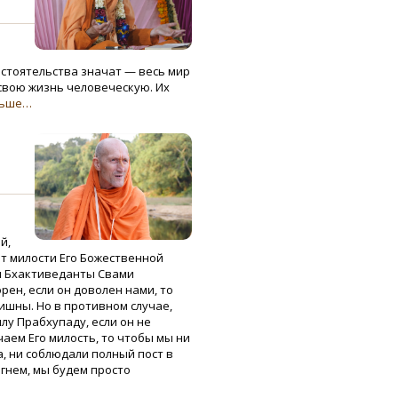
бстоятельства значат — весь мир
 свою жизнь человеческую. Их
льше…
й,
от милости Его Божественной
 Бхактиведанты Свами
рен, если он доволен нами, то
ишны. Но в противном случае,
лу Прабхупаду, если он не
чаем Его милость, то чтобы мы ни
а, ни соблюдали полный пост в
гнем, мы будем просто