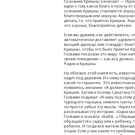
Сознание Кришны означает — сбро
идеи о том, какое благо я получу о
сознание Кришны становится
ануку
благотворным или
анукула. Анукула
делать то, что приятно Кришне.
Ану
что хорошо, благоприятно для нее.
Если мы думаем, как действовать, 
автоматически доставляет удовле
высший
адхикар
,
или стандарт
бхакт
Кришны, чтобы это было приятно К
Госвами показали это миру. Они на
своем поведении — как все должно
Радхи и Кришны.
На обложке этой книги есть извест
сидит под деревом. И к нему подхо
какой-то горшочек. Это известная 
появилось желание: «Я должен приг
Кришне. Затем я позову Санатану Г
Госвами подумал: «Я сижу под этим 
турецкого горошка, немного пахты. 
он просто забыл эту мысль. Через 
рассказывал эту историю: «Одна кр
Госвами и сказала: «Баба́…» Обраще
обращаются к садху или к ребенку, 
ребенок. И тогда все жители Вринд
отцом. Если у них какие-то проблемы