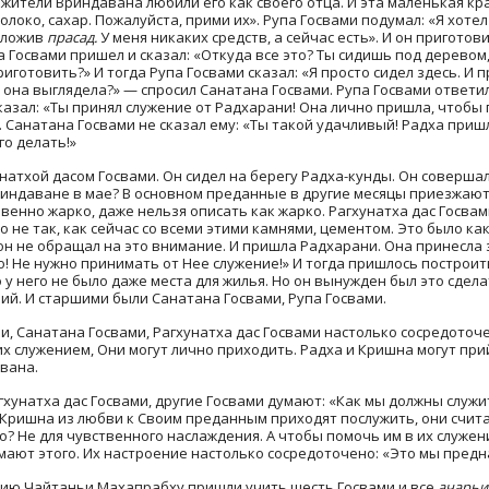
 жители Вриндавана любили его как своего отца. И эта маленькая кр
 молоко, сахар. Пожалуйста, прими их». Рупа Госвами подумал: «Я хот
дложив
прасад.
У меня никаких средств, а сейчас есть». И он пригото
 Госвами пришел и сказал: «Откуда все это? Ты сидишь под деревом, 
иготовить?» И тогда Рупа Госвами сказал: «Я просто сидел здесь. И
ак она выглядела?» — спросил Санатана Госвами. Рупа Госвами ответил
азал: «Ты принял служение от Радхарани! Она лично пришла, чтобы п
. Санатана Госвами не сказал ему: «Ты такой удачливый! Радха пришла
го делать!»
унатхой дасом Госвами. Он сидел на берегу Радха-кунды. Он соверша
риндаване в мае? В основном преданные в другие месяцы приезжают. 
енно жарко, даже нельзя описать как жарко. Рагхунатха дас Госвам
о не так, как сейчас со всеми этими камнями, цементом. Это было ка
 он не обращал на это внимание. И пришла Радхарани. Она принесла 
ошо! Не нужно принимать от Нее служение!» И тогда пришлось построи
у него не было даже места для жилья. Но он вынужден был это сдела
ий. И старшими были Санатана Госвами, Рупа Госвами.
ми, Санатана Госвами, Рагхунатха дас Госвами настолько сосредото
их служением, Они могут лично приходить. Радха и Кришна могут при
авана.
гхунатха дас Госвами, другие Госвами думают: «Как мы должны служ
 и Кришна из любви к Своим преданным приходят послужить, они счит
? Не для чувственного наслаждения. А чтобы помочь им в их служени
мают этого. Их настроение настолько сосредоточено: «Это мы предн
ию Чайтаньи Махапрабху пришли учить шесть Госвами и все
ачарьи