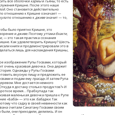
сить все оболочки
кармы
и
гьяны
, то есть
т служения Кришне. После этого наше
лой.
Оно становится действительно
по отношению к Кришне означает —
кула
по отношению к
дживе
значит — то,
чтобы было приятно Кришне, это
творение и
дживе.
Поэтому
уттама-бхакти
,
и
,
—
это такая практика сознания
ришне. Как удовлетворить Кришну? Шесть
писали книги и продемонстрировали это в
 делаться лишь для наслаждения Кришны,
ное изображение Рупы Госвами, который
дит очень красивая девочка. Она держит
история. Однажды у Рупы Госвами
отовить вкусную пищу и предложить ее
освами и подам ему
прасад».
И затем Рупа
деревом. Мне достается немного
Откуда я достану столько продуктов?» И
короткое время… Прабхупада так
асивая маленькая девочка пришла к Рупе
ние «Баба́» — это как
бабаджи.
Так
потому что садху в своей невинности как
авана считали Санатану Госвами своим
 были, они приходили, делились. И он