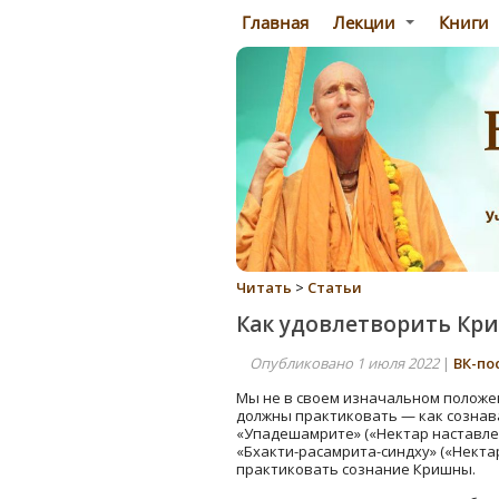
Главная
Лекции
Книги
Читать
>
Статьи
Как удовлетворить Кр
Опубликовано 1 июля 2022
|
ВК-по
Мы не в своем изначальном положе
должны практиковать — как сознава
«Упадешамрите» («Нектар наставлен
«Бхакти-расамрита-синдху» («Некта
практиковать сознание Кришны.