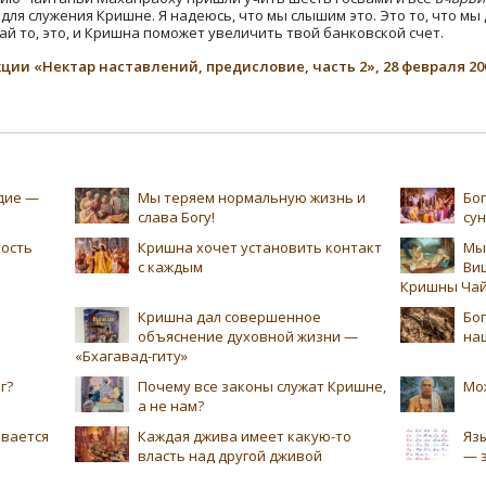
ля служения Кришне. Я надеюсь, что мы слышим это. Это то, что м
ай то, это, и Кришна поможет увеличить твой банковской счет.
ции «Нектар наставлений, предисловие, часть 2», 28 февраля 20
едие —
Мы теряем нормальную жизнь и
Бог
слава Богу!
су
ность
Кришна хочет установить контакт
Мы
с каждым
Ви
Кришны Чай
Кришна дал совершенное
Бог
объяснение духовной жизни —
на
«Бхагавад-гиту»
г?
Почему все законы служат Кришне,
Мо
а не нам?
ивается
Каждая джива имеет какую-то
Язы
власть над другой дживой
— 