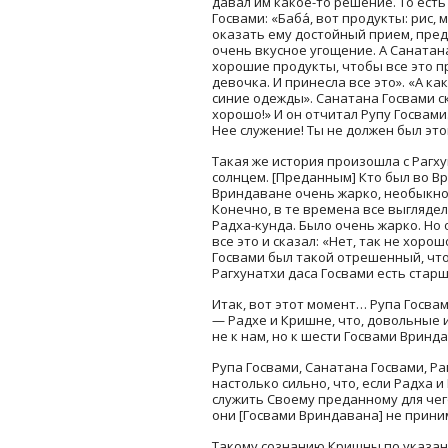
давал им какое-то решение. То есть
Госвами: «Баба́, вот продукты: рис,
оказать ему достойный прием, пре
очень вкусное угощение. А Санатана
хорошие продукты, чтобы все это пр
девочка. И принесла все это». «А к
синие одежды». Санатана Госвами ск
хорошо!» И он отчитал Рупу Госвами
Нее служение! Ты не должен был это
Такая же история произошла с Рагх
солнцем. [Преданным] Кто был во В
Вриндаване очень жарко, необыкнов
Конечно, в те времена все выглядел
Радха-кунда. Было очень жарко. Но
все это и сказал: «Нет, так не хор
Госвами был такой отрешенный, что 
Рагхунатхи даса Госвами есть старш
Итак, вот этот момент… Рупа Госва
— Радхе и Кришне, что, довольные 
не к нам, но к шести Госвами Вринд
Рупа Госвами, Санатана Госвами, Ра
настолько сильно, что, если Радха
служить Своему преданному для чего
они [Госвами Вриндавана] не прини
Такому сознанию Кришны по указан