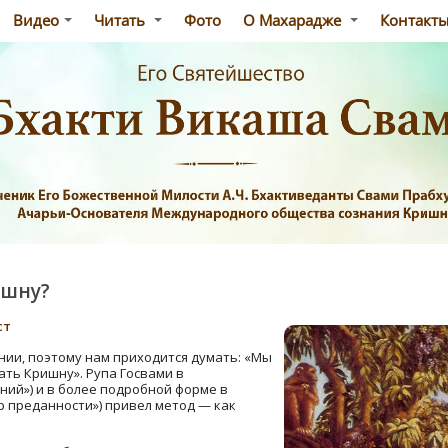
Видео
Читать
Фото
О Махарадже
Контакт
ишну?
ст
нии, поэтому нам приходится думать: «Мы
ть Кришну». Рупа Госвами в
ий») и в более подробной форме в
р преданности») привел метод — как