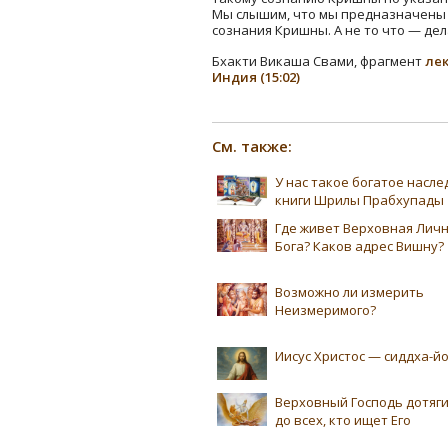
Мы слышим, что мы предназначены д
сознания Кришны. А не то что — дел
Бхакти Викаша Свами, фрагмент
лек
Индия (15:02)
См. также:
У нас такое богатое насл
книги Шрилы Прабхупады
Где живет Верховная Лич
Бога? Каков адрес Вишну?
Возможно ли измерить
Неизмеримого?
Иисус Христос — сиддха-йо
Верховный Господь дотяг
до всех, кто ищет Его