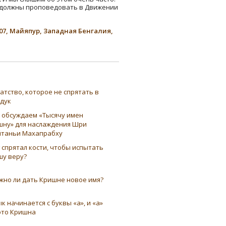
ы должны проповедовать в Движении
07, Майяпур, Западная Бенгалия,
атство, которое не спрятать в
ндук
 обсуждаем «Тысячу имен
шну» для наслаждения Шри
таньи Махапрабху
 спрятал кости, чтобы испытать
шу веру?
жно ли дать Кришне новое имя?
к начинается с буквы «а», и «а»
это Кришна