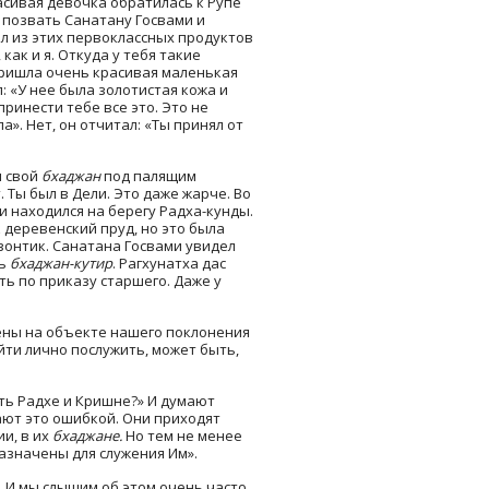
асивая девочка обратилась к Рупе
ел позвать Санатану Госвами и
вил из этих первоклассных продуктов
как и я. Откуда у тебя такие
 пришла очень красивая маленькая
: «У нее была золотистая кожа и
ринести тебе все это. Это не
». Нет, он отчитал: «Ты принял от
л свой
бхаджан
под палящим
Ты был в Дели. Это даже жарче. Во
и находился на берегу Радха-кунды.
к деревенский пруд, но это была
зонтик. Санатана Госвами увидел
ть
бхаджан-кутир
. Рагхунатха дас
ть по приказу старшего. Даже у
чены на объекте нашего поклонения
йти лично послужить, может быть,
ить Радхе и Кришне?» И думают
ают это ошибкой. Они приходят
и, в их
бхаджане.
Но тем не менее
азначены для служения Им».
.
И мы слышим об этом очень часто.