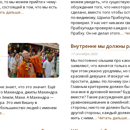
ло, то мы можем прийти к чему-
можем увидеть, что существую
 состоящей в том, что мы есть
обсуждения того, что некотор
ать дальше…
сделано, вместо того чтобы ост
по-видимому, Шрила Прабхупа
проверил. У нас нет никаких с
Прабхупада проверял каждое с
Прабху. Он не делал этого.
… Чи
Внутренне мы должны р
17 сентября 2020
Мы постоянно слышим про каки
-
заявляют, что женятся только 
при этом ужасно уродливы, но 
красивой девушке. И вокруг не
простите, дамы. Но почему (он
Главным критерием должен быт
е знает, что это значит. Ещё
она мне в духовной жизни? Бу
то Махиндра, джипы Махиндра.
вместе? Такие рассуждения дол
 Земли, Махи. А Махендра —
уравновешивание в семейной 
ра. Это имя Вишну в
стороны, никто не должен быть
, большинство людей с именем
другой стороны, каждый долже
ше…
жить с ними.
… Читать дальше