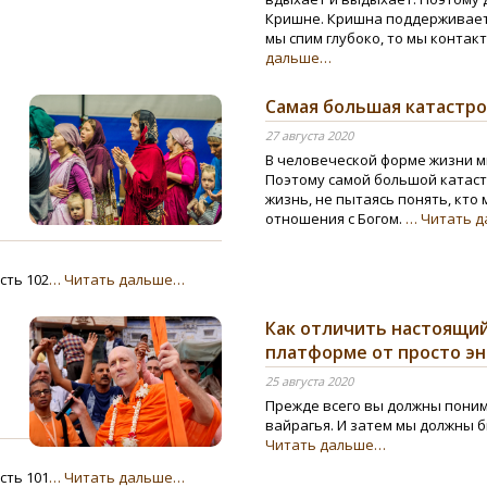
Кришне. Кришна поддерживает н
мы спим глубоко, то мы контак
дальше…
Самая большая катастр
27 августа 2020
В человеческой форме жизни м
Поэтому самой большой катаст
жизнь, не пытаясь понять, кто
отношения с Богом.
… Читать 
сть 102
… Читать дальше…
Как отличить настоящий
платформе от просто эне
25 августа 2020
Прежде всего вы должны поним
вайрагья. И затем мы должны б
Читать дальше…
сть 101
… Читать дальше…