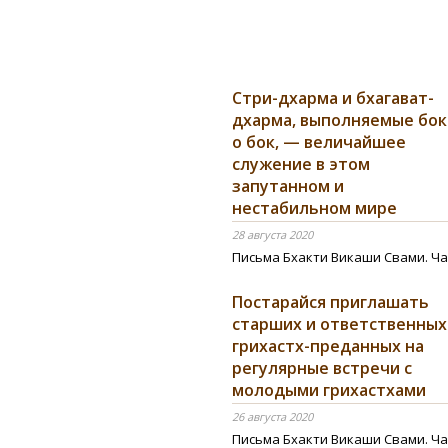
Стри-дхарма и бхагават-
дхарма, выполняемые бок
о бок, — величайшее
служение в этом
запутанном и
нестабильном мире
28 августа 2020
Письма Бхакти Викаши Свами. Ча
Постарайся приглашать
старших и ответственных
грихастх-преданных на
регулярные встречи с
молодыми грихастхами
26 августа 2020
Письма Бхакти Викаши Свами. Ча