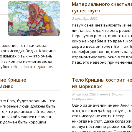
Материального счастья 
существует
3 сентября 2020
Разум означает выяснить, в ч
личная выгода, что есть реальн
Неразумно ремонтировать окн
окно на корабле в то время, ко
лавления, тот, чьи слова
дыра и весь он тонет. Вот так.
 кого исходят Веды». Конечно,
квалифицированно, очень разу
х языках. Язык — это очень
отремонтировать окно в то вре
я языком, но немногие люди
Итак, это неверно применённы
убоко. Но
… Читать дальше…
ние Кришне
Тело Кришны состоит н
асиво
из морковок
31 августа 2020
|
Анил
|
Вишну-
сахасра-нама
тся Богу, будет хорошим. Это
Одно из значений имени Анил
религиозные люди должны быть
«тот, кто всегда бодрствует, то
те, что религиозный человек
кто никогда не спит». Ветер
 но такой человек не очень
никогда не спит. Даже когда ж
ек должен быть хорошим
воздух постоянно движется. Ж
вдыхает и выдыхает. Поэтому 