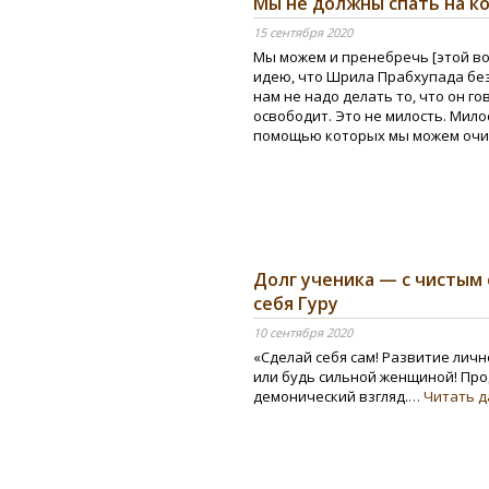
Мы не должны спать на к
15 сентября 2020
Мы можем и пренебречь [этой в
идею, что Шрила Прабхупада бе
нам не надо делать то, что он го
освободит. Это не милость. Милос
помощью которых мы можем очис
Долг ученика — с чистым
себя Гуру
10 сентября 2020
«Сделай себя сам! Развитие лич
или будь сильной женщиной! Про
демонический взгляд.
… Читать 