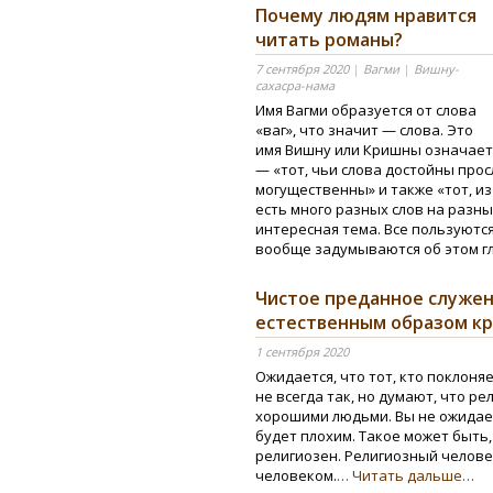
Почему людям нравится
читать романы?
7 сентября 2020
|
Вагми
|
Вишну-
сахасра-нама
Имя Вагми образуется от слова
«ваг», что значит — слова. Это
имя Вишну или Кришны означает
— «тот, чьи слова достойны прос
могущественны» и также «тот, из
есть много разных слов на разны
интересная тема. Все пользуютс
вообще задумываются об этом гл
Чистое преданное служе
естественным образом кр
1 сентября 2020
Ожидается, что тот, кто поклоняе
не всегда так, но думают, что 
хорошими людьми. Вы не ожидае
будет плохим. Такое может быть,
религиозен. Религиозный челов
человеком.
… Читать дальше…