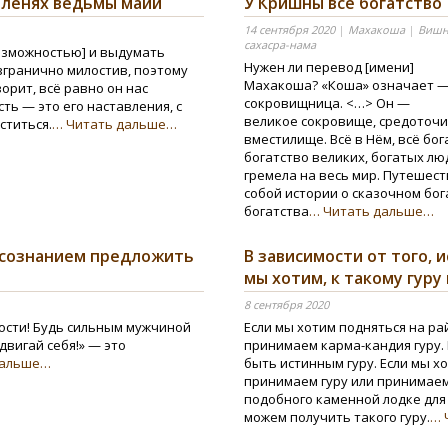
оленях ведьмы майи
У Кришны всё богатство
14 сентября 2020
|
Махакоша
|
Вишн
сахасра-нама
озможностью] и выдумать
Нужен ли перевод [имени]
згранично милостив, поэтому
Махакоша? «Коша» означает 
ворит, всё равно он нас
сокровищница. <…> Он —
ть — это его наставления, с
великое сокровище, средоточи
титься.
… Читать дальше…
вместилище. Всё в Нём, всё бог
богатство великих, богатых лю
гремела на весь мир. Путешес
собой истории о сказочном бог
богатства
… Читать дальше…
 сознанием предложить
В зависимости от того, 
мы хотим, к такому гуру
8 сентября 2020
ности! Будь сильным мужчиной
Если мы хотим подняться на ра
двигай себя!» — это
принимаем карма-кандия гуру. 
дальше…
быть истинным гуру. Если мы х
принимаем гуру или принимаем 
подобного каменной лодке для 
можем получить такого гуру.
… 