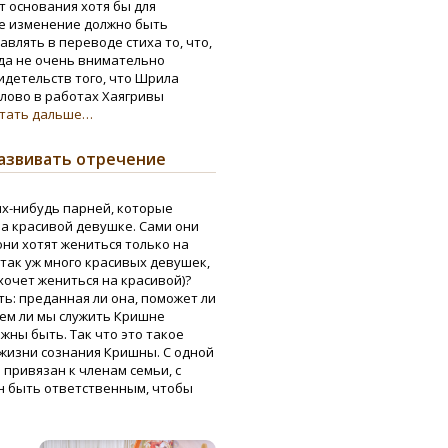
т основания хотя бы для
ое изменение должно быть
авлять в переводе стиха то, что,
да не очень внимательно
видетельств того, что Шрила
лово в работах Хаягривы
тать дальше…
азвивать отречение
х-нибудь парней, которые
на красивой девушке. Сами они
они хотят жениться только на
 так уж много красивых девушек,
 хочет жениться на красивой)?
ь: преданная ли она, поможет ли
дем ли мы служить Кришне
жны быть. Так что это такое
жизни сознания Кришны. С одной
 привязан к членам семьи, с
н быть ответственным, чтобы
…