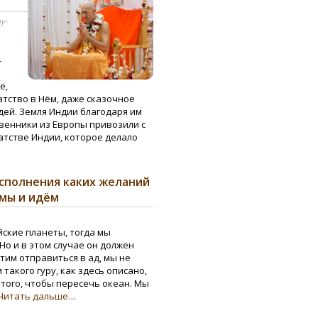
у-
—
е,
атство в Нём, даже сказочное
дей. Земля Индии благодаря им
твенники из Европы привозили с
атстве Индии, которое делало
исполнения каких желаний
 мы и идём
йские планеты, тогда мы
Но и в этом случае он должен
отим отправиться в ад, мы не
такого гуру, как здесь описано,
того, чтобы пересечь океан. Мы
Читать дальше…