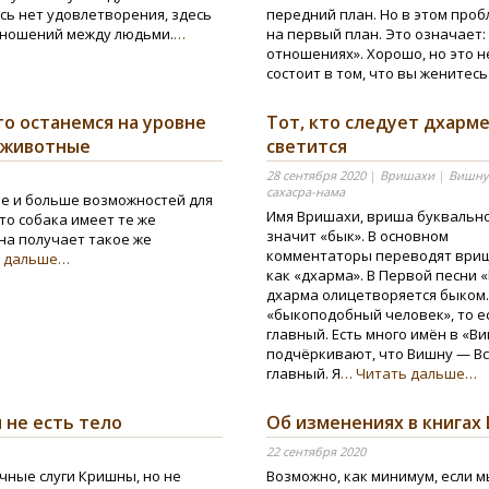
сь нет удовлетворения, здесь
передний план. Но в этом про
отношений между людьми.
…
на первый план. Это означает:
отношениях». Хорошо, но это н
состоит в том, что вы женитес
то останемся на уровне
Тот, кто следует дхарме
к животные
светится
28 сентября 2020
|
Вришахи
|
Вишну
сахасра-нама
ше и больше возможностей для
Имя Вришахи, вриша буквальн
то собака имеет те же
значит «бык». В основном
она получает такое же
комментаторы переводят ври
ь дальше…
как «дхарма». В Первой песни 
дхарма олицетворяется быком.
«быкоподобный человек», то е
главный. Есть много имён в «В
подчёркивают, что Вишну — В
главный. Я
… Читать дальше…
 не есть тело
Об изменениях в книга
22 сентября 2020
чные слуги Кришны, но не
Возможно, как минимум, если 