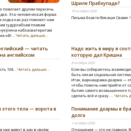
Шриле Прабхупаде?
то помогает другим пересечь
10 октября 2020
одке. Эта человеческая форма
Письма Бхакти Викаши Свами. 
а лодка как раз поможет нам
хам̇ судурлабхам̇ плавам̇
а̄нукӯлена набхасватеритам̇
а-ха̄̄т
… Читать дальше…
нглийский — читать
Надо жить в миру в соот
на английском
которую дал Кришна
8 октября 2020
сть 104
… Читать дальше…
Если вы собираетесь взаимодей
быть некая социальная систем
Итак, варнашрама-дхарма — эт
чтобы помочь нам прийти от с
бытию самого возвышенного п
сделать всё и сразу.
… Читать 
 этого тела — ворота в
Понимание дхармы в бра
долга
1 октября 2020
и уже живут в аду в своём
Отношения — это не главное. 