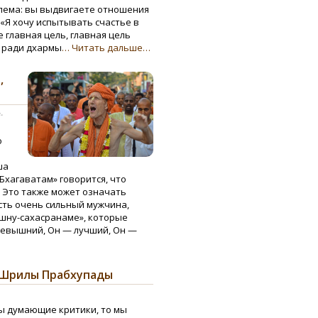
блема: вы выдвигаете отношения
 «Я хочу испытывать счастье в
е главная цель, главная цель
ь ради дхармы
… Читать дальше…
,
-
о
ша
«Бхагаватам» говорится, что
 Это также может означать
сть очень сильный мужчина,
ишну-сахасранаме», которые
севышний, Он — лучший, Он —
х Шрилы Прабхупады
мы думающие критики, то мы