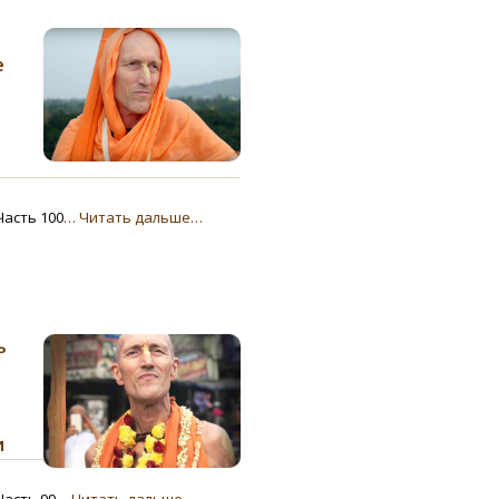
е
Часть 100
… Читать дальше…
ь
и