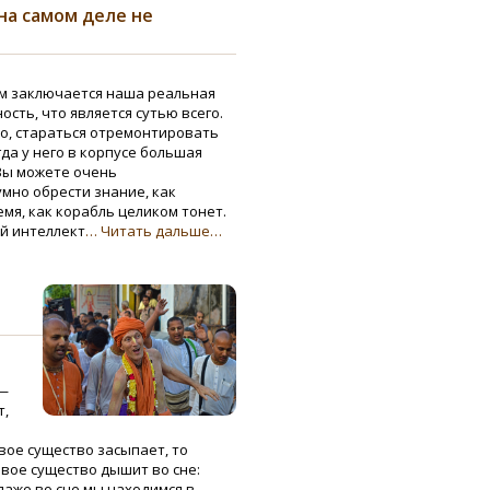
на самом деле не
ём заключается наша реальная
ость, что является сутью всего.
о, стараться отремонтировать
гда у него в корпусе большая
 Вы можете очень
мно обрести знание, как
мя, как корабль целиком тонет.
й интеллект
… Читать дальше…
е
 —
т,
ивое существо засыпает, то
ивое существо дышит во сне:
даже во сне мы находимся в