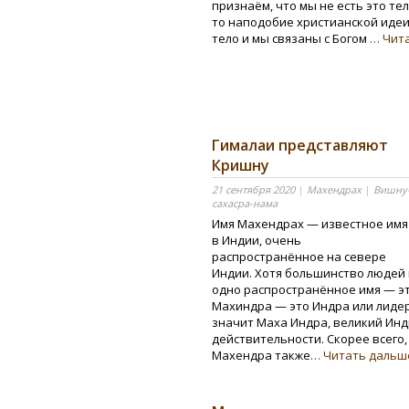
признаём, что мы не есть это те
то наподобие христианской идеи,
тело и мы связаны с Богом
… Чит
Гималаи представляют
Кришну
21 сентября 2020
|
Махендрах
|
Вишну
сахасра-нама
Имя Махендрах — известное имя
в Индии, очень
распространённое на севере
Индии. Хотя большинство людей н
одно распространённое имя — э
Махиндра — это Индра или лидер
значит Маха Индра, великий Инд
действительности. Скорее всего
Махендра также
… Читать даль