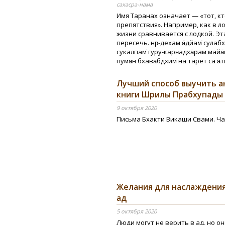
сахасра-нама
Имя Таранах означает — «тот, к
препятствия». Например, как в л
жизни сравнивается с лодкой. Эт
пересечь. нр̣-дехам а̄дйам̇ сулаб
сукалпам̇ гуру-карн̣адха̄рам май
пума̄н бхава̄бдхим̇ на тарет са а̄тм
Лучший способ выучить а
книги Шрилы Прабхупады 
9 октября 2020
Письма Бхакти Викаши Свами. Ча
Желания для наслаждения
ад
5 октября 2020
Люди могут не верить в ад, но он