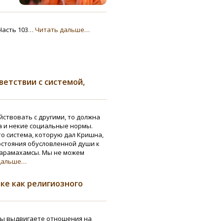
Часть 103
… Читать дальше…
ветствии с системой,
ствовать с другими, то должна
а и некие социальные нормы.
о система, которую дал Кришна,
остояния обусловленной души к
арамахамсы. Мы не можем
дальше…
ке как религиозного
Вы выдвигаете отношения на