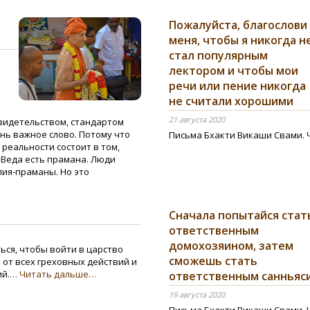
Пожалуйста, благослови
меня, чтобы я никогда н
стал популярным
лектором и чтобы мои
речи или пение никогда
не считали хорошими
21 августа 2020
свидетельством, стандартом
нь важное слово. Потому что
Письма Бхакти Викаши Свами. 
реальности состоит в том,
 Веда есть прамана. Люди
лия-праманы. Но это
Сначала попытайся стат
ответственным
домохозяином, затем
ться, чтобы войти в царство
сможешь стать
 от всех греховных действий и
ий.
… Читать дальше…
ответственным санньяс
19 августа 2020