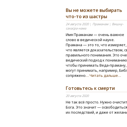
Вы не можете выбирать
что-то из шастры
24 августа 2020
|
Праманам
|
Вишну-
сахасра-нама
Имя Праманам — очень важное
слово в ведической науке.
Прамана — это то, что измеряет,
что является доказательством, 
правильного понимания. Это оче
ведический подход к пониманию 
чтобы принимать Веда-праману,
могут принимать, например, Биб
сопряжено
… Читать дальше…
Готовьтесь к смерти
20 августа 2020
Не так всё просто. Нужно очисти
Бога. Это значит — освободиться
их последствий, и даже от желан