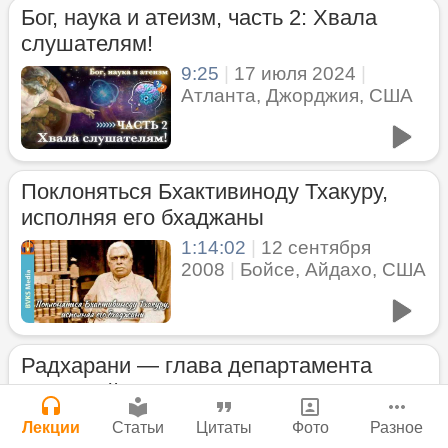
Молитвы Санатаны Госвами к Господу
Бог, наука и атеизм, часть 2: Хвала
Мы теряем нормальную жизнь и слава
Чайтанье
Сайт
слушателям!
Богу!
Войти
|
Регистрация
29 июля 2026
|
История версий
|
9:25
|
17 июля 2024
|
Инструкция
29 июля 2026
|
Васух
|
Атланта, Джорджия, США
Вишну-сахасра-нама
Поклоняться Бхактивиноду Тхакуру,
Нектар имени Кришны
исполняя его бхаджаны
Богатство, которое не спрятать в
24 июля 2026
сундук
1:14:02
|
12 сентября
2008
|
Бойсе, Айдахо, США
28 июля 2026
|
Васух
|
Вишну-сахасра-нама
Джанмаштами в Тбилиси 2025
Подрыватели доверия к себе
Радхарани — глава департамента
22 июля 2026
служений
Где живет Верховная Личность Бога?
1:05:35
|
7 сентября 2008
|
Лекции
Статьи
Цитаты
Фото
Разное
Каков адрес Вишну?
Орегон, США