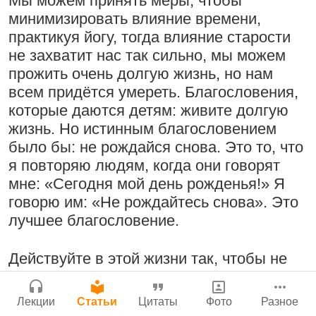
Мы можем принять меры, чтобы
Нектар имени Кришны
минимизировать влияние времени,
Сайт
24 июля 2026
Радхарани — глава департамента
практикуя йогу, тогда влияние старости
Войти
|
Регистрация
|
История версий
|
служений
не захватит нас так сильно, мы можем
Инструкция
1:05:35
|
7 сентября 2008
|
прожить очень долгую жизнь, но нам
Орегон, США
всем придётся умереть. Благословения,
которые даются детям: живите долгую
Подрыватели доверия к себе
жизнь. Но истинным благословением
22 июля 2026
было бы: не рождайся снова. Это то, что
Деятельность на благо всех живых
я повторяю людям, когда они говорят
существ
мне: «Сегодня мой день рожденья!» Я
33:28
|
30 ноября 2019
|
говорю им: «Не рождайтесь снова». Это
Бг 5.25
|
Салем, Тамил
Джанмаштами в Тбилиси 2025
лучшее благословение.
Наду, Индия
Милость Кришны, проявляющаяся в
Его именах
Действуйте в этой жизни так, чтобы не
19 июля 2026
Ответ на позицию Трипурари Свами
приходилось умирать. Если мы
рассмотрим все эти планы великих
2:51:00
|
8 августа 2010
|
Лекции
Статьи
Цитаты
Фото
Разное
личностей господствовать над миром
Лика, Хорватия