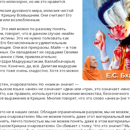
это иллюзорно, но им это нравится.
люзия духовного мира, иллюзия чистой
т Кришну Всевышним. Они считают Его
ом или возлюбленным.
 Это имя можно по-разному понять.
, говорит, что в данном случае «майя»
истины. Это не нужно толковать как
 Его бесчисленным и удивительным
ющие. Они все прекрасны. Майя — в том
нных. Он овладевает их сердцами Своими
занное с Ним, привлекательно:
м
(Шри Мадхураштакам, Валлабхачарья).
стно. Конечно, да, всë. Далитам мадхурам
это тоже очень сладостно. Хотя это можно
остен, очарователен. Но «наика» значит —
альском языке «анек» не означает «два» или «три», это означает «мно
Это, как правило, используется в значении множества, бесконечного ч
оë выражение в Кришне. Многие говорят, что это слово «анека» [не 
 это не в наших силах. Обладая ограниченным разумом, мы не можем 
ришна очарователен. Мы не можем понять даже этот материальный ми
нять. Ничто полностью мы не можем понять даже в этом материальн
азом Кришна очарователен. Он сбивает с толку. Что это значит? Мы