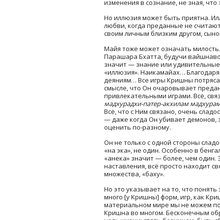
изменения в сознание, не зная, что 
Но иллюзия может быть приятна. Ил
любви, когда преданные не считаю
своим личным близким другом, сын
Майя тоже может означать милость.
Парашара Бхатта, будучи вайшнавом
значит — знание или удивительные 
«иллюзия». Наикамайах… Благодаря
деяниям… Все игры Кришны потряса
смысле, что Он очаровывает преда
привлекательными играми. Всë, свя
мадхурадхи-патер-акхилам мадхура
Всë, что с Ним связано, очень сладо
— даже когда Он убивает демонов, 
оценить по-разному.
Он не только с одной стороны слад
«на эка», не один. Особенно в бенг
«анека» значит — более, чем один. 
наставления, всë просто находит св
множества, «баху».
Но это указывает на то, что понять
много [у Кришны] форм, игр, как К
материальном мире мы не можем по
Кришна во многом. Бесконечным обр