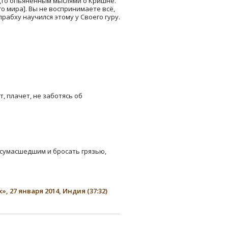
удто опьянëнным мыслями о Кришне.
о мира]. Вы не воспринимаете всë,
абху научился этому у Своего гуру.
 плачет, не заботясь об
 сумасшедшим и бросать грязью,
 27 января 2014, Индия (37:32)