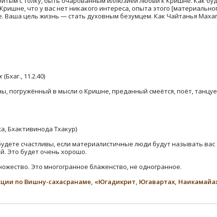
сбитым с толку, быть очарованным иллюзией любви к Кришне. Как б
ришне, что у вас нет никакого интереса, опыта этого [материальног
е. Ваша цель жизнь — стать духовным безумцем. Как Чайтанья Махапр
̣
(Бхаг., 11.2.40)
 погружённый в мысли о Кришне, преданный смеëтся, поëт, танцует,
а, Бхактивинода Тхакур)
будете счастливы, если материалистичные люди будут называть вас
й. Это будет очень хорошо.
множество. Это многогранное блаженство, не одногранное.
ции по Вишну-сахасранаме, «Югадикрит, Югавартах, Наикамайах»,