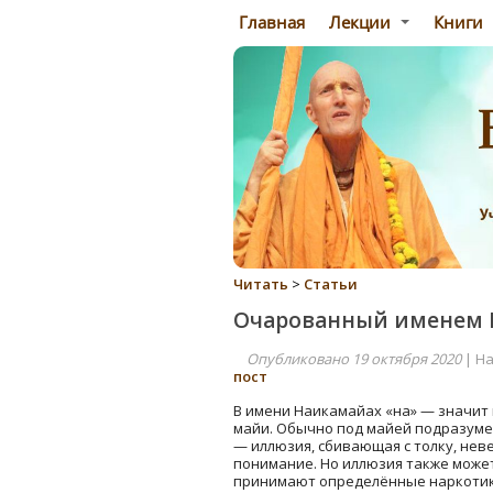
Главная
Лекции
Книги
Читать
>
Статьи
Очарованный именем
Опубликовано 19 октября 2020
| На
пост
В имени Наикамайах «на» — значит 
майи. Обычно под майей подразуме
— иллюзия, сбивающая с толку, нев
понимание. Но иллюзия также може
принимают определëнные наркотики