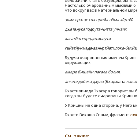
цель жизни: стать безумцем, быть 
Настолько очарованным мыслями о К
что вокруг вас в материальном мир
эвам̇-вратах̣ сва-прийа-на̄ма-кӣртйа̄
джа̄та̄нура̄годрута-читта уччаих̣
хасатйатхородитираути
га̄йатйунма̄да-ваннр̣тйатилока-ба̄хйах
Будучи очарованным именем Кришны,
окружающих.
амаре бишайи пагала болия,
ангете дибека дхули
(Бхаджана-лалас
Бхактивинода Тхакура говорит: вы 
когда вы будете очарованы Кришно
У Кришны не одна сторона, у Него 
Бхакти Викаша Свами, фрагмент
лек
См. также: