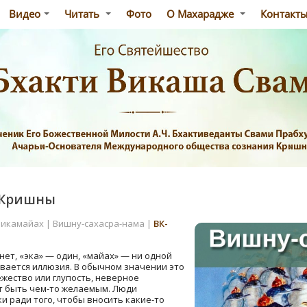
Видео
Читать
Фото
О Махарадже
Контакт
 Кришны
икамайах | Вишну-сахасра-нама |
ВК-
нет, «эка» — один, «майах» — ни одной
вается иллюзия. В обычном значении это
ежество или глупость, неверное
т быть чем-то желаемым. Люди
 ради того, чтобы вносить какие-то