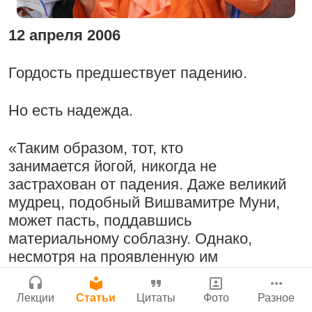
Молитвы Санатаны Госвами к Господу
Бог, наука и атеизм, часть 2: Хвала
Чайтанье
Сайт
слушателям!
12 апреля 2006
Войти
|
Регистрация
29 июля 2026
|
История версий
|
9:25
|
17 июля 2024
|
Инструкция
Атланта, Джорджия, США
Гордость предшествует падению.
Но есть надежда.
Поклоняться Бхактивиноду Тхакуру,
Нектар имени Кришны
«Таким образом, тот, кто
исполняя его бхаджаны
24 июля 2026
занимается йогой
,
никогда не
1:14:02
|
12 сентября
застрахован от падения. Даже великий
2008
|
Бойсе, Айдахо, США
мудрец, подобный Вишвамитре Муни,
Джанмаштами в Тбилиси 2025
может пасть, поддавшись
материальному соблазну. Однако,
Подрыватели доверия к себе
Радхарани — глава департамента
несмотря на проявленную им
22 июля 2026
служений
слабость, муни нашёл в себе силы
возобновить занятия йогой
,
и мы в
1:05:35
|
7 сентября 2008
|
Лекции
Статьи
Цитаты
Фото
Разное
Орегон, США
случае неудачи должны последовать его