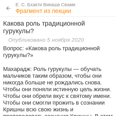
Е. С. Бхакти Викаша Свами
Е. С. Бхакти Викаша Свами
Е. С. Бхакти Викаша Свами
Е. С. Бхакти Викаша Свами
Шрила Прабхупада
Лекции
Цитаты Шрилы Прабхупады
Фотоальбом
Фрагмент из лекции
Биография
|
Книги
|
Цитаты
|
Лекции и беседы
|
Подношения
Какова роль традиционной
Проповеднические принципы, данные
Новые
История
Популярные
гурукулы?
Бхакти Викаша Свами
Шри Чайтаньей Махапрабху
Рука в мешочке с чётками более
Биография
|
Книги
|
График
|
Лекции
|
6 августа 2026
Опубликовано 5 ноября 2020
важна, чем шнур на плече
Скачать все лекции
|
Вопрос: «Какова роль традиционной
Подношения учеников
15:53
|
16 ноября 2008
|
гурукулы?»
Намаккал, Тамил Наду,
Инициация
Индия
Общие стандарты
|
Махарадж: Роль гурукулы — обучать
Следовать по стопам ачарьев
Требования Махараджа
мальчиков таким образом, чтобы они
4 августа 2026
Резкие слова для Нараяны
никогда больше не рождались снова.
Видеоканалы
Чтобы они поняли истинную цель жизни.
46:40
|
1 октября 2008
|
Шраванам-киртанам в Васильево 2026
YouTube
|
ВК Видео
|
Дзен
|
RuTube
Чтобы они обрели вкус к святому имени.
Токио, Япония
Чтобы они смогли прожить в сознании
Ссылки
Кришны всю свою жизнь и
Контакты