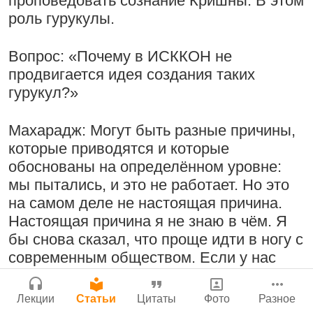
проповедовать сознание Кришны. В этом
Молитвы Санатаны Госвами к Господу
Бог, наука и атеизм, часть 2: Хвала
роль гурукулы.
Чайтанье
Сайт
слушателям!
Войти
|
Регистрация
29 июля 2026
|
История версий
|
9:25
|
17 июля 2024
|
Вопрос: «Почему в ИСККОН не
Инструкция
Атланта, Джорджия, США
продвигается идея создания таких
гурукул?»
Махарадж: Могут быть разные причины,
Поклоняться Бхактивиноду Тхакуру,
Нектар имени Кришны
которые приводятся и которые
исполняя его бхаджаны
24 июля 2026
обоснованы на определённом уровне:
1:14:02
|
12 сентября
мы пытались, и это не работает. Но это
2008
|
Бойсе, Айдахо, США
на самом деле не настоящая причина.
Джанмаштами в Тбилиси 2025
Настоящая причина я не знаю в чём. Я
бы снова сказал, что проще идти в ногу с
Подрыватели доверия к себе
Радхарани — глава департамента
современным обществом. Если у нас
22 июля 2026
служений
будут школы, в которых мы говорим:
«Да, мы — филиал Кембриджского
1:05:35
|
7 сентября 2008
|
Лекции
Статьи
Цитаты
Фото
Разное
Орегон, США
университета», тогда все глупцы и