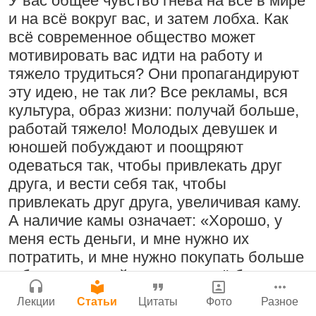
У вас общее чувство гнева на всё в мире
Бог, наука и атеизм, часть 2: Хвала
и на всё вокруг вас, и затем лобха. Как
Сайт
слушателям!
всё современное общество может
Войти
|
Регистрация
|
История версий
|
9:25
|
17 июля 2024
|
мотивировать вас идти на работу и
Инструкция
Атланта, Джорджия, США
тяжело трудиться? Они пропагандируют
Молитвы Санатаны Госвами к Господу
эту идею, не так ли? Все рекламы, вся
Чайтанье
культура, образ жизни: получай больше,
29 июля 2026
работай тяжело! Молодых девушек и
Поклоняться Бхактивиноду Тхакуру,
юношей побуждают и поощряют
исполняя его бхаджаны
одеваться так, чтобы привлекать друг
1:14:02
|
12 сентября
друга, и вести себя так, чтобы
2008
|
Бойсе, Айдахо, США
привлекать друг друга, увеличивая каму.
Нектар имени Кришны
Джанмаштами в Тбилиси 2025
А наличие камы означает: «Хорошо, у
24 июля 2026
меня есть деньги, и мне нужно их
потратить, и мне нужно покупать больше
Радхарани — глава департамента
и больше вещей, получать всё больше и
служений
больше. Я зарабатываю полтора лакха в
1:05:35
|
7 сентября 2008
|
Лекции
Статьи
Цитаты
Фото
Разное
месяц, но затем я вынужден прыгать с
Орегон, США