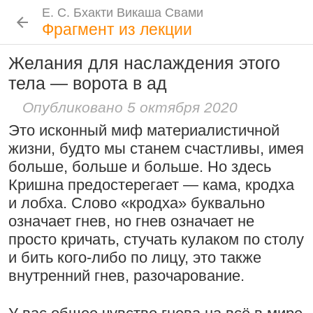
Е. С. Бхакти Викаша Свами
Е. С. Бхакти Викаша Свами
Е. С. Бхакти Викаша Свами
Е. С. Бхакти Викаша Свами
Шрила Прабхупада
Лекции
Цитаты Шрилы Прабхупады
Фотоальбом
Фрагмент из лекции
Биография
|
Книги
|
Цитаты
|
Лекции и беседы
|
Подношения
Желания для наслаждения этого
Сознание Кришны среди яванов и
Новые
История
Популярные
тела — ворота в ад
Бхакти Викаша Свами
млеччх
Рука в мешочке с чётками более
Биография
|
Книги
|
График
|
Лекции
|
9 августа 2026
Опубликовано 5 октября 2020
важна, чем шнур на плече
Скачать все лекции
|
Это исконный миф материалистичной
Подношения учеников
15:53
|
16 ноября 2008
|
Проповеднические принципы, данные
жизни, будто мы станем счастливы, имея
Намаккал, Тамил Наду,
Шри Чайтаньей Махапрабху
Инициация
больше, больше и больше. Но здесь
Индия
6 августа 2026
Кришна предостерегает — кама, кродха
Общие стандарты
|
и лобха. Слово «кродха» буквально
Требования Махараджа
означает гнев, но гнев означает не
Резкие слова для Нараяны
Видеоканалы
просто кричать, стучать кулаком по столу
46:40
|
1 октября 2008
|
Шраванам-киртанам в Васильево 2026
YouTube
|
ВК Видео
|
Дзен
|
RuTube
и бить кого-либо по лицу, это также
Токио, Япония
внутренний гнев, разочарование.
Следовать по стопам ачарьев
Ссылки
4 августа 2026
Контакты