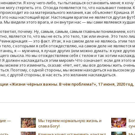
ненависти. Я хочу чего-либо, ты пытаешься остановить меня; я хочу че
 не могу стерпеть это. Отсюда появляется то, что называют гневом. 
о происходит из-за материального желания, как объясняет Кришна. И
 это наш настоящий враг. Настоящим врагом не является другая фут
а. Мы видели этого врага, и он внутри нас — мы сами являемся худши
 ответил, почему. Ну, самым, самым, самым главным пониманием, ко
, является то, что мы не есть это тело, так или иначе. Это тело ли
инкарнация — это факт. Итак, я на самом деле не являюсь этим тело
ело, с которыми я себя отождествляю, на самом деле не являются мн
анец, я — мужчина, я лучше других (или можно думать: я хуже других
ящего смысла. Но мы отождествляем себя с телом и так хотим наслажд
 Я должен наслаждаться этим миром!» Что означает: если для этого
ы можем это изменить, сказав: «Нет, нет, мы все должны жить очень
ься. Поэтому, с одной стороны, мы можем находиться на высоком уро
о, с другой стороны, в нас есть это желание наслаждаться.
ции «Жизни чёрных важны. В чём проблема?», 17 июня, 2020 год, 
едие —
Мы теряем нормальную жизнь и
Бог
слава Богу!
су
ность
Кришна хочет установить контакт
Мы