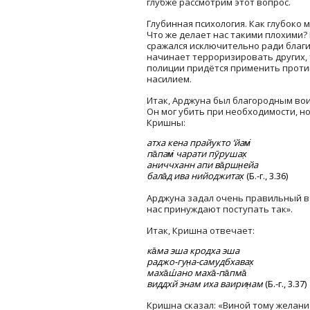
глубже рассмотрим этот вопрос.
Глубинная психология. Как глубоко 
Что же делает нас такими плохими?
сражался исключительно ради благи
начинает терроризировать других, 
полиции придётся применить проти
насилием.
Итак, Арджуна был благородным вои
Он мог убить при необходимости, но
Кришны:
атха кена прайукто ’йам̇
па̄пам̇ чарати пӯрушах̣
аниччханн апи ва̄ршн̣ейа
бала̄д ива нийоджитах̣
(Б.-г., 3.36)
Арджуна задал очень правильный во
нас принуждают поступать так».
Итак, Кришна отвечает:
ка̄ма эша кродха эша
раджо-гун̣а-самудбхавах̣
маха̄ш́ано маха̄-па̄пма̄
виддхй энам иха ваирин̣ам
(Б.-г., 3.37)
Кришна сказал: «Виной тому желание