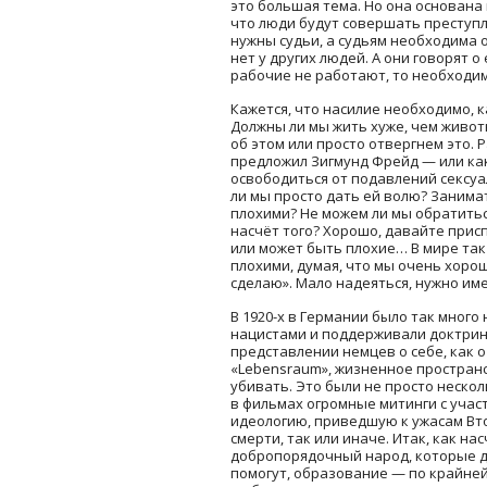
это большая тема. Но она основана 
что люди будут совершать преступл
нужны судьи, а судьям необходима о
нет у других людей. А они говорят 
рабочие не работают, то необходи
Кажется, что насилие необходимо, 
Должны ли мы жить хуже, чем живот
об этом или просто отвергнем это.
предложил Зигмунд Фрейд — или как 
освободиться от подавлений сексуал
ли мы просто дать ей волю? Занима
плохими? Не можем ли мы обратиться
насчёт того? Хорошо, давайте приспо
или может быть плохие… В мире так
плохими, думая, что мы очень хороши
сделаю». Мало надеяться, нужно име
В 1920-х в Германии было так мно
нацистами и поддерживали доктрину
представлении немцев о себе, как о
«Lebensraum», жизненное пространст
убивать. Это были не просто нескол
в фильмах огромные митинги с уча
идеологию, приведшую к ужасам Вто
смерти, так или иначе. Итак, как н
добропорядочный народ, которые ду
помогут, образование — по крайней