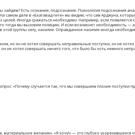
мы зайдём? Есть сознание, подсознание. Психология подсознания ан
 На самом деле в «Бхагавад-гите» мы видим, что сам Арджуна, котор
х целей. Иногда сражаться необходимо. Например, если появляется к
то тогда мы вызовем полицию. И если возникнет необходимость — а 
в этой группы силу, насилие. Оправданное насилие иногда необход
ном, но он не хотел совершать неправильные поступки, он не хотел
 он не хотел совершать ничего того, что было бы хоть немного непр
прос: «Почему случается так, что мы совершаем плохие поступки пр
, материальное желание». «Я хочу!» — это глубоко укоренившееся чу