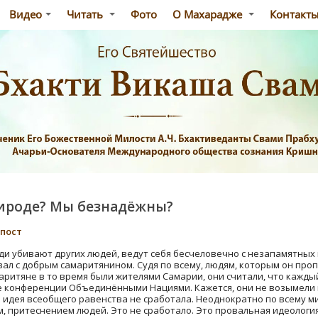
Видео
Читать
Фото
О Махарадже
Контакт
рироде? Мы безнадёжны?
-пост
ди убивают других людей, ведут себя бесчеловечно с незапамятных
вал с добрым самаритянином. Судя по всему, людям, которым он про
аритяне в то время были жителями Самарии, они считали, что каждый
ые конференции Объединёнными Нациями. Кажется, они не возымели 
о идея всеобщего равенства не сработала. Неоднократно по всему м
 притеснением людей. Это не сработало. Это провальная идеология.