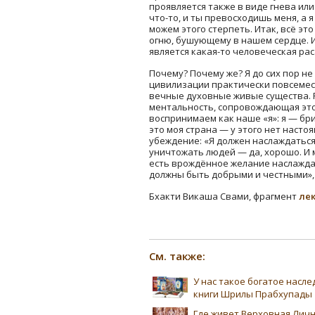
проявляется также в виде гнева или 
что-то, и ты превосходишь меня, а я
можем этого стерпеть. Итак, всё эт
огню, бушующему в нашем сердце. И
является какая-то человеческая рас
Почему? Почему же? Я до сих пор не
цивилизации практически повсеместно
вечные духовные живые существа. Ре
ментальность, сопровождающая это т
воспринимаем как наше «я»: я — брит
это моя страна — у этого нет насто
убеждение: «Я должен наслаждаться!
уничтожать людей — да, хорошо. И м
есть врождённое желание наслаждат
должны быть добрыми и честными», н
Бхакти Викаша Свами, фрагмент
лек
См. также:
У нас такое богатое насл
книги Шрилы Прабхупады
Где живет Верховная Лич