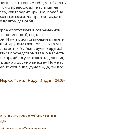
го-то, что есть у тебя; у тебя есть
Кто-то превосходит нас, и мы не
 это, как говорит Кришна, подобно
больная команда, врагом также не
м врагом для себя.
торое отсутствует в современной
шь временно. Я, вы, мы все —
м. И ум, присутствующий в теле, и
ой. Другими словами, то, что мы
, но хотел бы быть лучше других),
аться посредством тела. У нас есть
 мне придётся уничтожать деревья,
 мирно и дружно вместе». Но у нас
вне сознания, думая: «Да, мы все
Йерко, Тамил Наду, Индия (24:05)
атство, которое не спрятать в
ндук
 обсуждаем «Тысячу имен