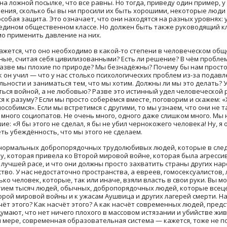
на ложной посылке, что все равны. Но тогда, приведу один пример, 
ения, сколько бы вы ни просили их быть хорошими, некоторые люди
собая защита. Это означает, что они находятся на разных уровнях: 
о едином общественном классе. Но должен быть также руководящий кла
мо применить давление на них.
кажется, что оно необходимо в какой-то степени в человеческом общ
ные, считая себя цивилизованными? Есть ли решение? В чём пробле
 Разве мы плохие по природе? Мы безнадёжны? Почему бы нам просто
он учил — что у нас столько психологических проблем из-за подавл
ьности и заниматься тем, что мы хотим. Должны ли мы это делать? 
ться войной, а не любовью? Разве это истинный удел человеческой 
 к разуму? Если мы просто соберёмся вместе, поговорим и скажем: «
собимся». Если мы встретимся с другими, то мы узнаем, что они не т
 много социопатов. Не очень много, одного даже слишком много. Мы
е: «Я бы этого не сделал, я бы не убил чернокожего человека! Ну, я
ть убеждённость, что мы этого не сделаем.
го нормальных добропорядочных трудолюбивых людей, которые в сле
, которая привела ко Второй мировой войне, которая была агресси
 лучшей расе, и что они должны просто захватить страны других нар
во. У нас недостаточно пространства, а евреев, гомосексуалистов, 
ько человек, которые, так или иначе, взяли власть в свои руки. Вы м
стием тысяч людей, обычных, добропорядочных людей, которые все
рой мировой войны и к ужасам Аушвица и других лагерей смерти. Н
асчёт этого? Как насчёт этого? А как насчёт современных людей, пр
мают, что нет ничего плохого в массовом истязании и убийстве жи
 мере, современная образовательная система — кажется, тоже не п