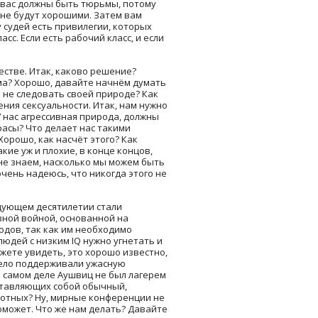
у вас должны быть тюрьмы, потому
 не будут хорошими. Затем вам
у судей есть привилегии, которых
сс. Если есть рабочий класс, и если
естве. Итак, каково решение?
ма? Хорошо, давайте начнём думать
 не следовать своей природе? Как
ения сексуальности. Итак, нам нужно
У нас агрессивная природа, должны
расы? Что делает нас такими
Хорошо, как насчёт этого? Как
акие уж и плохие, в конце концов,
 не знаем, насколько мы можем быть
 очень надеюсь, что никогда этого не
дующем десятилетии стали
вной войной, основанной на
одов, так как им необходимо
людей с низким IQ нужно угнетать и
ожете увидеть, это хорошо известно,
цело поддерживали ужасную
а самом деле Аушвиц не был лагерем
едставляющих собой обычный,
вотных? Ну, мирные конференции не
оможет. Что же нам делать? Давайте