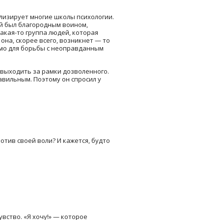
ализирует многие школы психологии.
ый был благородным воином,
акая-то группа людей, которая
она, скорее всего, возникнет — то
имо для борьбы с неоправданным
 выходить за рамки дозволенного.
авильным. Поэтому он спросил у
отив своей воли? И кажется, будто
вство. «Я хочу!» — которое