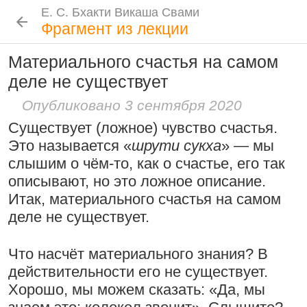
Е. С. Бхакти Викаша Свами
Е. С. Бхакти Викаша Свами
Е. С. Бхакти Викаша Свами
Е. С. Бхакти Викаша Свами
Шрила Прабхупада
Лекции
Цитаты Шрилы Прабхупады
Фотоальбом
Фрагмент из лекции
Биография
|
Книги
|
Цитаты
|
Лекции и беседы
|
Подношения
Материального счастья на самом
Проповеднические принципы, данные
Новые
История
Популярные
деле не существует
Бхакти Викаша Свами
Шри Чайтаньей Махапрабху
Рука в мешочке с чётками более
Биография
|
Книги
|
График
|
Лекции
|
6 августа 2026
Опубликовано 3 сентября 2020
важна, чем шнур на плече
Скачать все лекции
|
Существует (ложное) чувство счастья.
Подношения учеников
15:53
|
16 ноября 2008
|
Это называется «
шрути сукха
» — мы
Намаккал, Тамил Наду,
Инициация
слышим о чём-то, как о счастье, его так
Индия
описывают, но это ложное описание.
Общие стандарты
|
Следовать по стопам ачарьев
Итак, материального счастья на самом
Требования Махараджа
деле не существует.
4 августа 2026
Резкие слова для Нараяны
Видеоканалы
46:40
|
1 октября 2008
|
Шраванам-киртанам в Васильево 2026
YouTube
|
ВК Видео
|
Дзен
|
RuTube
Что насчёт материального знания? В
Токио, Япония
действительности его не существует.
Ссылки
Хорошо, мы можем сказать: «Да, мы
Контакты