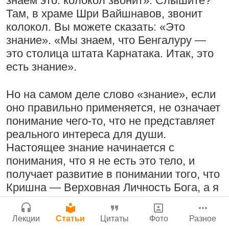
знаем это: колокол звонит». Слышите?
Молитвы Санатаны Госвами к Господу
Бог, наука и атеизм, часть 2: Хвала
Там, в храме Шри Вайшнавов, звонит
Чайтанье
Сайт
слушателям!
колокол. Вы можете сказать: «Это
Войти
|
Регистрация
29 июля 2026
|
История версий
|
9:25
|
17 июля 2024
|
знание». «Мы знаем, что Бенгалуру —
Инструкция
Атланта, Джорджия, США
это столица штата Карнатака. Итак, это
есть знание».
Но на самом деле слово «знание», если
Поклоняться Бхактивиноду Тхакуру,
Нектар имени Кришны
оно правильно применяется, не означает
исполняя его бхаджаны
24 июля 2026
понимание чего-то, что не представляет
1:14:02
|
12 сентября
реального интереса для души.
2008
|
Бойсе, Айдахо, США
Настоящее знание начинается с
Джанмаштами в Тбилиси 2025
понимания, что я не есть это тело, и
получает развитие в понимании того, что
Подрыватели доверия к себе
Радхарани — глава департамента
Кришна — Верховная Личность Бога, а я
22 июля 2026
служений
— Его вечный слуга.
1:05:35
|
7 сентября 2008
|
Лекции
Статьи
Цитаты
Фото
Разное
Орегон, США
Итак, мы можем сказать «материальное