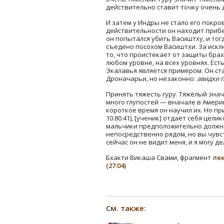
действительно ставит точку очень 
И затем у Индры не стало его покро
действительности он находит приб
он попытался убить Васиштху, и то
съедено посохом Васиштхи. За искл
то, что проистекает от защиты брах
любом уровне, на всех уровнях. Ест
Экалавья является примером. Он ста
Дроначарьи, но незаконно:
авидхи 
Принять тяжесть гуру. Тяжёлый зна
много глупостей — вначале в Амери
короткое время он научил их. Но пр
10.80.41), [ученик] отдаёт себя цели
мальчики предположительно должны 
непосредственно рядом, но вы чувст
сейчас он не видит меня, и я могу 
Бхакти Викаша Свами, фрагмент
лек
(27:04)
См. также: