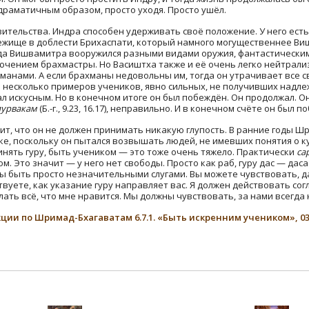
драматичным образом, просто уходя. Просто ушёл.
вительства. Индра способен удерживать своё положение. У него есть 
ежище в доблести Брихаспати, который намного могущественнее Ви
гда Вишвамитра вооружился разными видами оружия, фантастическим
ючением брахмастры. Но Васиштха также и её очень легко нейтрализо
манами. А если брахманы недовольны им, тогда он утрачивает все с
ь несколько примеров учеников, явно сильных, не получивших надле
л искусным. Но в конечном итоге он был побеждён. Он продолжал. Он
пурвакам
(Б.-г., 9.23, 16.17), неправильно. И в конечном счёте он был п
чит, что он не должен принимать никакую глупость. В ранние годы 
ке, поскольку он пытался возвышать людей, не имевших понятия о ку
инять гуру, быть учеником — это тоже очень тяжело. Практически
са
ком. Это значит — у него нет свободы. Просто как раб, гуру дас — дас
быть просто незначительными слугами. Вы можете чувствовать, да
вуете, как указание гуру направляет вас. Я должен действовать согл
делать всё, что мне нравится. Мы должны чувствовать, за нами всегд
ции по Шримад-Бхагаватам 6.7.1. «Быть искренним учеником», 03