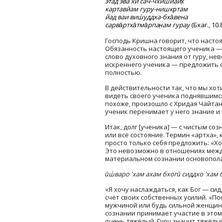
этад эва хи сач-чхишйаих̣
картавйам
гуру-нишкр̣там
йад ваи виш́уддха-бха̄вена
сарва̄ртха̄тма̄рпан̣ам гурау
(Бхаг., 10.
Господь Кришна говорит, что наст
Обязанность настоящего ученика — п
слово духовного знания от гуру, не
искреннего ученика — предложить с
полностью.
В действительности так, что мы хот
видеть своего ученика поднявшимся 
похоже, произошло с Хридая Чайтан
ученик перенимает у него знание и
Итак, долг [ученика] — с чистым со
или всё состояние. Термин «артха»
просто только себя предложить: «Хо
Это невозможно в отношениях между
материальном сознании основопол
ӣш́варо 'хам ахам бхогӣ сиддхо 'хам б
«Я хочу наслаждаться, как Бог — си
счёт своих собственных усилий. «По
мужчиной или будь сильной женщино
сознании принимает участие в этом.
очень тяжёлый. Гуру значит тяжёлый