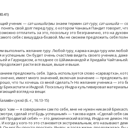
80.41)
оящий ученик —
сат-шишйа
(мы знаем термин
сат-гуру
,
сат-шишйа
— со
онять свой долг перед гуру, о котором Чанакья Пандит говорит, что
возможно отплатить за это, поскольку это безгранично, это на духов
амого себя с вишуддха-бхавой. Мы не сможем предложить себя пол
им выполнить желание гуру. Любой гуру, карма-канда гуру или любой
и успешным. Он будет очень счастлив видеть своего ученика, даже е
ьей и Гауридасом, а позднее со Шйаманандой и Хридайа Чайтаньей. 
 продолжает расти всё выше, выше и выше.
знанием предложить себя. Здесь используется слово «сарвартха», ко
, конечно, имеет много значений, включая значение — предложить в
рошо, что ты хочешь со мной сделать?» Но желание ученика — это бы
 Брихаспати и Индрой. Поскольку Индра культивировал материальн
агающий взгляд на вещи:
алава̄н сукхӣ
(Б.-г., 16.13-15)
ддхо 'хам — я совершенен сам по себе, мне не нужен никакой Брихаспа
смотри, сделай это! Будь успешным!» — такова идея. «Сделай себя са
й! Продвигай себя!» — это демонический взгляд. Индра не демон. 
 И когда у кого-то это становится экстремальным, его называют дем
. Он мог бы просто простить Индру, и тогда жизнь продолжалась бы 