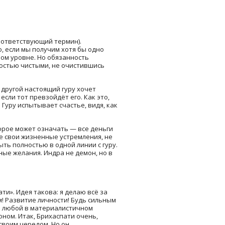
ответствующий термин).
, если мы получим хотя бы одно
ном уровне. Но обязанность
ностью чистыми, не очистившись
 другой настоящий гуру хочет
сли тот превзойдёт его. Как это,
Гуру испытывает счастье, видя, как
торое может означать — все деньги
се свои жизненные устремления, не
ть полностью в одной линии с гуру.
ые желания. Индра не демон, но в
ти». Идея такова: я делаю всё за
м! Развитие личности! Будь сильным
Но любой в материалистичном
оном. Итак, Брихаспати очень,
своим чередом. Но он