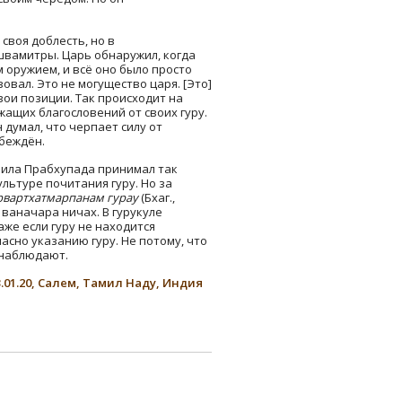
своя доблесть, но в
швамитры. Царь обнаружил, когда
 оружием, и всё оно было просто
вал. Это не могущество царя. [Это]
вои позиции. Так происходит на
жащих благословений от своих гуру.
 думал, что черпает силу от
обеждён.
Шрила Прабхупада принимал так
льтуре почитания гуру. Но за
рвартхатмарпанам гурау
(Бхаг.,
а ваначара ничах. В гурукуле
же если гуру не находится
асно указанию гуру. Не потому, что
а наблюдают.
.01.20, Салем, Тамил Наду, Индия