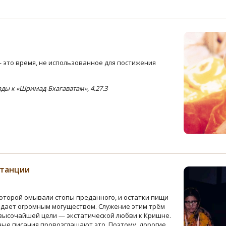
 это время, не использованное для постижения
ы к «Шримад-Бхагаватам», 4.27.3
станции
которой омывали стопы преданного, и остатки пищи
адает огромным могуществом. Служение этим трём
 высочайшей цели — экстатической любви к Кришне.
ные писания провозглашают это. Поэтому, дорогие