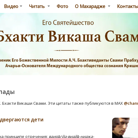
Видео
Читать
Фото
О Махарадже
Контакт
пады
С. Бхакти Викаши Свами. Эти цитаты также публикуются в MAX
@chan
двергаются дети
на принципе отречения:
ваира̄гйа-видйа̄-ниджа-