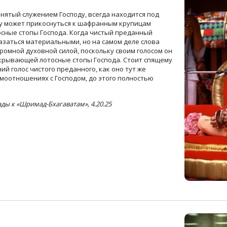
нятый служением Господу, всегда находится под
му может прикоснуться к шафранным крупицам
сные стопы Господа. Когда чистый преданный
 казаться материальными, но на самом деле слова
ромной духовной силой, поскольку своим голосом он
крывающей лотосные стопы Господа. Стоит спящему
й голос чистого преданного, как оно тут же
моотношениях с Господом, до этого полностью
ы к «Шримад-Бхагаватам», 4.20.25