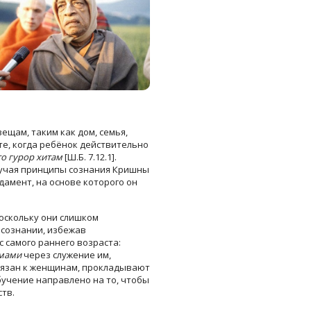
ещам, таким как дом, семья,
те, когда ребёнок действительно
то гурор хитам
[Ш.Б. 7.12.1].
 изучая принципы сознания Кришны
дамент, на основе которого он
Поскольку они слишком
 сознании, избежав
с самого раннего возраста:
мами
через служение им,
ивязан к женщинам, прокладывают
Обучение направлено на то, чтобы
ств.