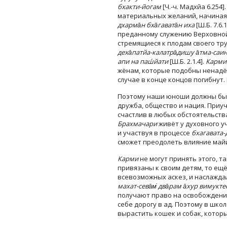
бхакти-йогам
[Ч.-ч. Мадхйа 6.254]
материальных желаний, начиная 
дхарма̄н бха̄гавата̄н иха
[Ш.Б. 7.6
преданному служению Верховной
стремящиеся к плодам своего тр
деха̄патйа-калатра̄дишу а̄тма-саи
апи на паш́йати
[Ш.Б. 2.1.4].
Карми
жёнам, которые подобны ненад
случае в конце концов погибнут. 
Поэтому наши юноши должны быть
дружба, общество и нация. Приу
счастлив в любых обстоятельств
Брахмачари
живёт у духовного уч
и участвуя в процессе
бхагавата
сможет преодолеть влияние майи
Карми
не могут принять этого, т
привязаны к своим детям, то ещ
всевозможных аскез, и наслаждал
махат-сева̄м̇ два̄рам а̄хур вимуктес
получают право на освобождение
себе дорогу в ад. Поэтому в шко
вырастить кошек и собак, котор