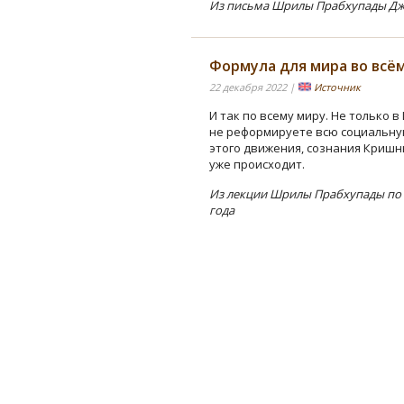
Из письма Шрилы Прабхупады Джа
Формула для мира во всё
22 декабря 2022 |
Источник
И так по всему миру. Не только в
не реформируете всю социальную
этого движения, сознания Кришны
уже происходит.
Из лекции Шрилы Прабхупады по «
года