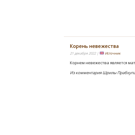
Корень невежества
21 декабря 2022 |
Источник
Корнем невежества является ма
Из комментария Шрилы Прабхупад