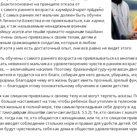
.
Бхакти
основано на принципе отказа от
с самого раннего возраста:
каума̄ра а̄чарет пра̄джн̃о
.1]. С самых ранних лет мальчик должен быть обучен
 Личности Божества и не привязываться, как
карми
,
уда, к так называемым ненадёжным воинам:
нйешу асатсв апи теша̄м̇ праматто нидханам̇ паш́йанн
очень сильно привязаны к своим телам, детям и
ёжным сражающимся солдатам, которые в любом
И хотя у них есть достаточный опыт, они всё равно не видят этого.
 обучены с самого раннего возраста не привязываться ко многим в
чать невинного мальчика к удовлетворению чувств в раннем возрас
ах, — величайшее насилие. Поэтому:
брахмача̄рӣ гуру-куле васан да̄н
ителя и трудится на его благо, собирая для него деньги, убираясь,
-дхармы
, благодаря чему его жизнь будет иметь прочный, зрелый фун
 — благодаря этому основательному обучению в самом детстве.
ак как слишком привязаны к своему телу и не могут терпеть аскезы. 
ё больше настаивают на том, чтобы ребёнок был утоплен в телесном
ся жизнью в полной мере, тем самым прокладывая себе дорогу в ад 
 тамо-два̄рам̇ йошита̄м̇ сан̇ги-сан̇гам
[Ш.Б. 5.5.2]. Те, кто связан с
махат
, тогда как те, кто общаются с женщинами, или те, кто слишком пр
лах вводят соблюдение стольких норм и правил для удобств детей. 
ые будут чувствовать себя как дома в обществе удовлетворения чув