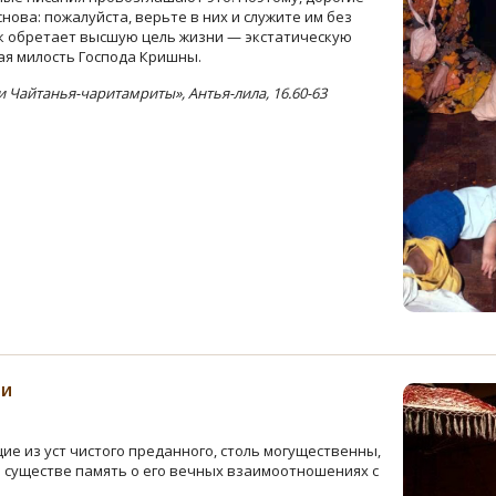
снова: пожалуйста, верьте в них и служите им без
ек обретает высшую цель жизни — экстатическую
ая милость Господа Кришны.
Чайтанья-чаритамриты», Антья-лила, 16.60-63
ии
ие из уст чистого преданного, столь могущественны,
 существе память о его вечных взаимоотношениях с