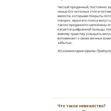
Чистый преданный, постоянно за
сенью Его лотосных стоп и пото
милости, которыми покрыты лото
говорит, звуки его голоса могут
такого преданного наполнены ог
касается шафранной пыльцы, по
живому существу услышать могучи
вспоминает о своих вечных взаи
забытых.
Из комментария Шрилы Прабхупад
Что такое невежество?