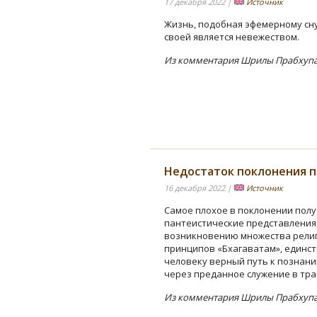
17 декабря 2022 |
Источник
Жизнь, подобная эфемерному сну
своей является невежеством.
Из комментария Шрилы Прабхупад
Недостаток поклонения 
16 декабря 2022 |
Источник
Самое плохое в поклонении полу
пантеистические представления,
возникновению множества рели
принципов «Бхагаватам», единст
человеку верный путь к познани
через преданное служение в тр
Из комментария Шрилы Прабхупад