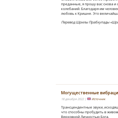
преданные, я прошу вас снова и 
колебаний. Благодаря им челов
любовь к Кришне. Это величайш
Перевод Шрилы Прабхупады «Шри 
Могущественные вибрац
18 декабря 2022 |
Источник
Трансцендентные звуки, исходящ
что способны пробудить в живом
Верховной Личностью Бога.