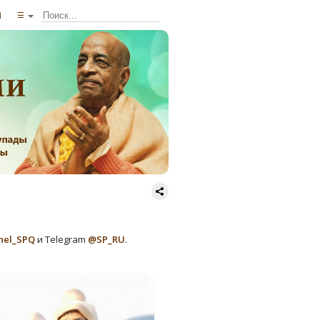
ы
☰
nel_SPQ
и Telegram
@SP_RU
.