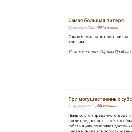
Самая большая потеря
20 декабря 2022 |
Источник
Самая большая потеря в жизни —
Кришны.
Из комментария Шрилы Прабхупад
Три могущественных суб
19 декабря 2022 |
Источник
Пыль со стоп преданного, вода, 
после преданного — всё это обл
субстанциям позволяет достичь
Снова и снова все богооткровен