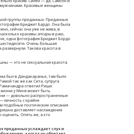
тельно красив. Силен — да, Самсон и
и мужчинами. Красивые женщины
ьшой группы преданных. Преданные
фотографии Бриджит Бардо. Она была
но, сейчас она уже не жива, в
 насколько красивы
апсары
в раю,
аче, одна фотография Бриджит Бордо
 шестидесяти. Очень большая
а развернули. Такова красота в
ишны — это не сексуальная красота
ама был в Дандакаранье, там было
амой так же как Сита, супруга
 Рамачандра ответил Риши:
й жизни у Меня может быть
шини — довольно распространенные
—
личность с крайне
им подобные поэтические описания
 Кришна доставляет наслаждение
 оценить. Опять же, а кто
ых преданных услаждает слух и
обождению, а когда он обретает