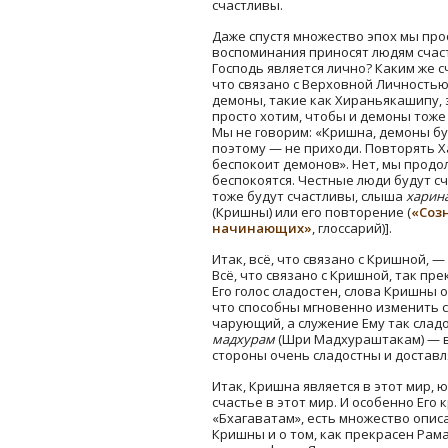
счастливы.
Даже спустя множество эпох мы прос
воспоминания приносят людям счасть
Господь является лично? Каким же 
что связано с Верховной Личностью
демоны, такие как Хираньякашипу, 
просто хотим, чтобы и демоны тоже
Мы не говорим: «Кришна, демоны бу
поэтому — не приходи. Повторять Х
беспокоит демонов». Нет, мы продо
беспокоятся. Честные люди будут с
тоже будут счастливы, слыша
харин
(Кришны) или его повторение (
«Соз
начинающих»
, глоссарий)].
Итак, всё, что связано с Кришной, 
Всё, что связано с Кришной, так пр
Его голос сладостен, слова Кришны 
что способны мгновенно изменить се
чарующий, а служение Ему так слад
мадхурам
(Шри Мадхураштакам) — вс
стороны очень сладостны и доставл
Итак, Кришна является в этот мир,
счастье в этот мир. И особенно Его 
«Бхагаватам», есть множество опи
Кришны и о том, как прекрасен Рам