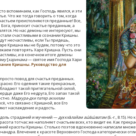
то вспоминаем, как Господь явился, и эти
е. Что же тогда говорить о том, когда
счастьем преисполняются преданные! Все,
 Бога, приносит счастье преданным, а
злятся. Но нас демоны не интересуют, мы
 стали счастливыми в сознании Кришны.
дут несчастливы, если Ты придешь,
аре Кришна мы не будем, потому что это
лжаем повторять Харе Кришна. Пусть они
частливы, и в конечном итоге демоны
аму
[
харинама
— святое имя Господа Хари
нание Кришны. Руководство для
— просто повод для счастья преданных.
екрасно: Его одеяния такие прекрасные,
обладают такой притягательной силой,
рдце даже Его недруга, Его запах такой
остно.
Мадхура-дхи патер акхилам
ё, что связано с Кришной, все Его
яют наслаждение и радость.
 юдоль страданий и мучений —
дух̣кха̄лайам аш́а̄ш́ватам
(Б.-г., 8.15). 
красота тотчас же наполняет счастьем всех, кто видит ее. Как прекр
саний красоты Кришны. Столько поэтов вдохновенно написали множе
ачандра. Влечение к красоте Верховного Господа категорически отли