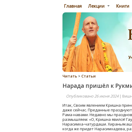
Главная
Лекции
Книги
Читать
>
Статьи
Нарада пришёл к Рукми
Опубликовано 26 июня 2024
| Вишн
Итак, Своим явлением Кришна прино
даже сейчас. Преданные праздную
Рама-навами. Недавно мы празднов
размышляем: «О, Кришна явился! Гау
Нарасимха-чатурдаши. Хираньякаши
когда же придет Нарасимхадева, раз