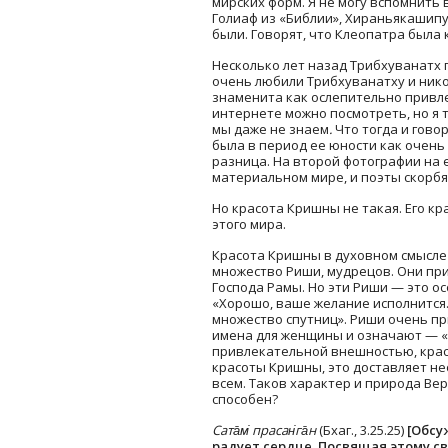
мирских форм. Я не могу вспомнить 
Голиаф из «Библии», Хираньякашип
были. Говорят, что Клеопатра была 
Несколько лет назад Трибхуванатх
очень любили Трибхуванатху и нико
знаменита как ослепительно привлек
интернете можно посмотреть, но я 
мы даже не знаем
.
Что тогда и гово
была в период ее юности как очень
разница. На второй фотографии на 
материальном мире, и поэты скорбя
Но красота Кришны не такая. Его кр
этого мира.
Красота Кришны в духовном смысле 
множество Риши, мудрецов. Они прив
Господа Рамы. Но эти Риши — это о
«Хорошо, ваше желание исполнится.
множество спутниц». Риши очень п
имена для женщины и означают — «т
привлекательной внешностью, крас
красоты Кришны, это доставляет не
всем. Таков характер и природа Вер
способен?
Сата̄м̇ прасан̇га̄н
(Бхаг., 3.25.25)
[Обсу
радует сердце. Посвящая этому св