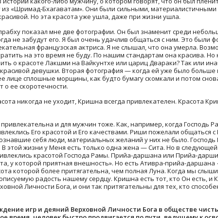
в истории какого-либо мужчину, о котором говорят, что он был плени
у из «Шримад-Бхагаватам». Они были сильными, материалистичным
красивой. Но эта красота уже ушла, даже при жизни ушла.
 прабху показал мне две фотографии. Он был знаменит среди небол
гда не забудут его. Я был очень удачлив общаться с ним. Это были 
ательная французская актриса. Я не слышал, что она умерла. Возмож
тратить на это время не буду. По нашим стандартам она красива. Но
рить о красоте Лакшми на Вайкунтхе или цариц Двараки? Так или ин
 красивой девушки. Вторая фотография — когда ей уже было больше
ее лице сплошные морщины, как будто бумагу скомкали и потом снов
т о ее скоротечности.
асота никогда не уходит, Кришна всегда привлекателен. Красота Кр
привлекательна и для мужчин тоже. Как, например, когда Господь Р
леклись Его красотой и Его качествами. Риши пожелали общаться с Р
сознавшие себя люди, материальных желаний у них не было. Господь
 В этой жизни у Меня есть только одна жена — Сита. Но в следующе
ривлеклись красотой Господа Рамы. Прийа-даршана или Прийа-дар
а, у которой приятная внешность». Но есть Ативра-прийа-даршана
ота которой более притягательна, чем полная Луна. Когда мы слыш
описуемую радость нашему сердцу. Кришна есть тот, кто Он есть, и
ховной Личности Бога, и они так притягательны для тех, кто способен
ждение игр и деяний Верховной Личности Бога в обществе чист
ое время, человек быстро продвигается по пути, ведущему к осв