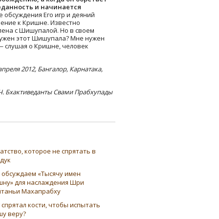
реданность и начинается
 обсуждения Его игр и деяний
чение к Кришне. Известно
лена с Шишупалой. Но в своем
нужен этот Шишупала? Мне нужен
— слушая о Кришне, человек
 апреля 2012, Бангалор, Карнатака,
Ч. Бхактиведанты Свами Прабхупады
атство, которое не спрятать в
ндук
 обсуждаем «Тысячу имен
шну» для наслаждения Шри
таньи Махапрабху
 спрятал кости, чтобы испытать
шу веру?