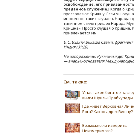
освобождение, его привязанность
преданное служение.]
Когда о Кри
прославляют Кришну. Если мы слуша
множество таких случаев. Нарада п
типичном стиле пришел Нарада Мун
Кришна». Просто слушая о Кришне, 
привлекается Им.
Е. С. Бхакти Викаша Свами, фрагмент
Индия (31:20)
На изображении: Рукмини ждет Криш
— ачарьи-основателя Международно
См. также:
У нас такое богатое насл
книги Шрилы Прабхупады
Где живет Верховная Лич
Бога? Каков адрес Вишну?
Возможно ли измерить
Неизмеримого?