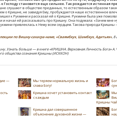
 к Господу становится еще сильнее. Так рождается истинная п
шне слушают в обществе преданных, то естественным образом такие
ем о Кришне, не завидуя Ему, пробуждается наше естественное вле
ришел к Рукмини и рассказал ей о Кришне. Рукмини была уже помолв
и и начал ей рассказывать про Кришну. Она подумала: «Зачем мне 
Рукмини привлеклась к Нему всем сердцем. Такова природа Кришны 
лекции по Вишну-сахасра-наме, «Сваямбхух, Шамбхух, Адитьях»
, 8
ну. Узнать больше — в книге «КРИШНА. Верховная Личность Бога» А. 
го общества сознания Кришны (ИСККОН)
едие —
Мы теряем нормальную жизнь и
Бог
слава Богу!
су
ность
Кришна хочет установить контакт
Мы
с каждым
Ви
Кришны Чай
Кришна дал совершенное
Бог
объяснение духовной жизни —
на