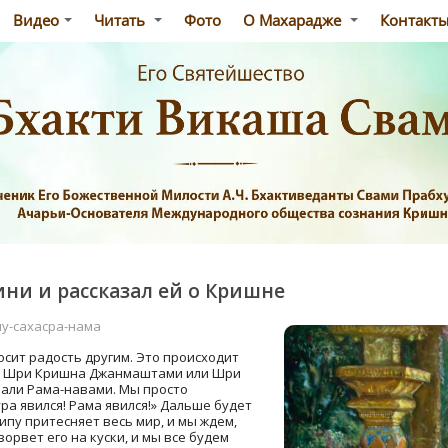
Видео
Читать
Фото
О Махарадже
Контакт
ни и рассказал ей о Кришне
у-сахасра-нама
сит радость другим. Это происходит
т Шри Кришна Джанмаштами или Шри
али Рама-навами. Мы просто
ра явился! Рама явился!» Дальше будет
пу притесняет весь мир, и мы ждем,
орвет его на куски, и мы все будем