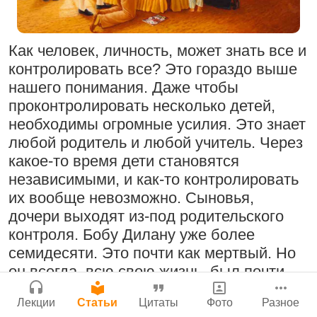
Поклоняться Бхактивиноду Тхакуру,
Сайт
исполняя его бхаджаны
Войти
|
Регистрация
|
История версий
|
Как человек, личность, может знать все и
1:14:02
|
12 сентября
Инструкция
контролировать все? Это гораздо выше
2008
|
Бойсе, Айдахо, США
Нектар имени Кришны
нашего понимания. Даже чтобы
24 июля 2026
проконтролировать несколько детей,
необходимы огромные усилия. Это знает
Радхарани — глава департамента
любой родитель и любой учитель. Через
служений
какое-то время дети становятся
1:05:35
|
7 сентября 2008
|
независимыми, и как-то контролировать
Орегон, США
Подрыватели доверия к себе
их вообще невозможно. Сыновья,
дочери выходят из-под родительского
Джанмаштами в Тбилиси 2025
22 июля 2026
контроля. Бобу Дилану уже более
семидесяти. Это почти как мертвый. Но
Деятельность на благо всех живых
он всегда, всю свою жизнь, был почти
существ
мертвым. Если вы из Индии, то вы о нем
33:28
|
30 ноября 2019
|
Лекции
Статьи
Цитаты
Фото
Разное
даже не слышали. На старом диком
Милость Кришны, проявляющаяся в
Бг 5.25
|
Салем, Тамил