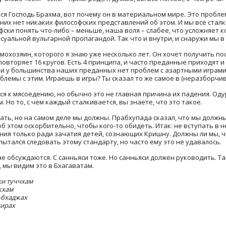
ся Господь Брахма, вот почему он в материальном мире. Это пробле
них нет никаких философских представлений об этом. И мы все сталк
ски понять что-либо – меньше, наша воля – слабее, что усложняет ко
суальной вульгарной пропагандой. Так что и внутри, и снаружи мы 
мохозяин, которого я знаю уже несколько лет. Он хочет получить посв
повторяет 16 кругов. Есть 4 принципа, и часто преданные приходят и
и у большинства наших преданных нет проблем с азартными играми.
блемы с этим. Играешь в игры? Ты сказал то же самое в (неразборчив
ся к мясоедению, но обычно это не главная причина их падения. О
. Но то, с чем каждый сталкивается, вы знаете, что это такое.
ть, но на самом деле мы должны. Прабхупада сказал, что мы должны.
об этом оскорбительно, чтобы кого-то обидеть. Итак: не вступать в
ния только ради зачатия детей, сознающих Кришну. Должны ли мы, 
 пытался следовать этому стандарту, но часто ему это не удавалось.
е обсуждаются. С санньяси тоже. Но санньяси должен руководить. Та
 мы видим это в Бхагаватам.
хи туччхам
кхам
-бхаджах
хирах