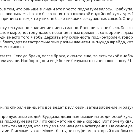
ю, в том, что раньше в Индии это просто подразумевалось. Прабхупа
оно заковывает. Но это было понятно в широкой индийской культуре
причина в том, что у них не было никаких сексуальных связей. Они
ху сексуальное влечение очень сильно. Раньше так не было. Без со
ном мире, поэтому даже с незапамятных времен, с сотворения, даже 
 вместо того, чтобы держать эту склонность под контролем, говор
сти благодаря катастрофическим размышлениям Зигмунда Фрейда, ко
мам психоза.
яется. Секс до брака, после брака, с кем-то ещё, то есть такой внеб
тали лучше. Наоборот, они ещё более безумны в нынешнюю эпоху. Чт
ти, по спирали вниз, это всё ведёт к иллюзии, затем забвение, и раз
ь про духовных людей. Буддизм, джаянизм вышли из ведической куль
а подразумевается, что секс – это не очень хорошо. Вот почему с
 есть такая идея, что это дар Бога нам для наслаждения. На самом д
тами. В исламе также. Может быть, не в суфизме, который в любом с