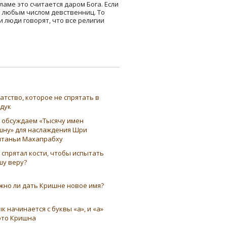
аме это считается даром Бога. Если
я любым числом девственниц. То
 люди говорят, что все религии
атство, которое не спрятать в
ндук
 обсуждаем «Тысячу имен
шну» для наслаждения Шри
таньи Махапрабху
 спрятал кости, чтобы испытать
шу веру?
жно ли дать Кришне новое имя?
к начинается с буквы «а», и «а»
это Кришна