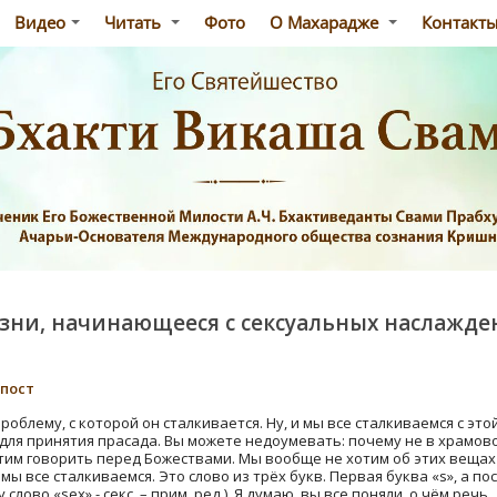
Видео
Читать
Фото
О Махарадже
Контакт
зни, начинающееся с сексуальных наслажде
-пост
облему, с которой он сталкивается. Ну, и мы все сталкиваемся с это
 для принятия прасада. Вы можете недоумевать: почему не в храмов
тим говорить перед Божествами. Мы вообще не хотим об этих вещах 
ы все сталкиваемся. Это слово из трёх букв. Первая буква «s», а посл
слово «sex» - секс. – прим. ред.). Я думаю, вы все поняли, о чём речь.