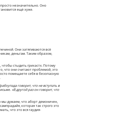
 просто незначительно. Оно
тановится ещё хуже.
жчиной. Они затягиваются всё
никам, деньгам. Таким образом,
о, чтобы стыдить грихастх. Потому
то, что они считают проблемой, это
просто помещаете себя в безопасную
.
рабхупада говорит, что не вступать в
письме.
«В другой раз он говорит, что
о мы думаем, что аборт демоничен,
ампрадайя, которая так строго это
ать, что это вся гаудия-