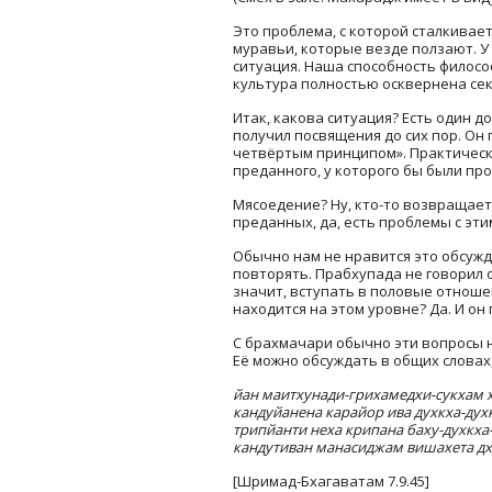
Это проблема, с которой сталкивает
муравьи, которые везде ползают. У 
ситуация. Наша способность философ
культура полностью осквернена сек
Итак, какова ситуация? Есть один до
получил посвящения до сих пор. Он 
четвёртым принципом». Практическ
преданного, у которого бы были про
Мясоедение? Ну, кто-то возвращает
преданных, да, есть проблемы с этим
Обычно нам не нравится это обсужда
повторять. Прабхупада не говорил 
значит, вступать в половые отноше
находится на этом уровне? Да. И он
С брахмачари обычно эти вопросы н
Её можно обсуждать в общих словах,
йан маитхунади-грихамедхи-сукхам 
кандуйанена карайор ива духкха-дух
трипйанти неха крипана баху-духкха
кандутиван манасиджам вишахета д
[Шримад-Бхагаватам 7.9.45]