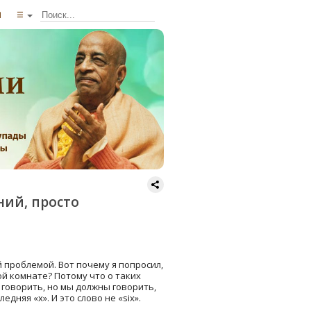
ы
☰
ний, просто
й проблемой. Вот почему я попросил,
ой комнате? Потому что о таких
говорить, но мы должны говорить,
едняя «х». И это слово не «six».