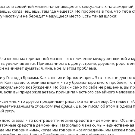
астье в семейной жизни, начинающееся с сексуальных наслаждений,
ешь, когда чешешь, там где чешется. Но проблема в том, что тебе с
 чесотку и не бередит чешущееся место. Есть такая шлока:
ли оковы материальной жизни – это влечение между женщиной и му
ть увеличивается. Привязанность к дому, стране, друзьям, родствен
н начинает думать: я, мне, моё. В этом проблема.
ь и у Господа Брахмы. Как санньяси-брахмачари… Эта тема не для тог
. Как правило, если мы видим, что у брахмачари много проблем, то 
сексуального возбуждения. Но брак – само по себе не решение. Вы 
ия, если вы придерживаетесь принципа честного семейного человека
исал мне, что другой преданный-грихастха написал ему. Он пишет:
«П
ает не заниматься сексом вне брака».
Да, он писал об этом в одном 
й секс».
же ясно сказал, что контрацептические средства – демоничны. Обычн
точные средства демоничны. Насколько я знаю, мы – единственная с
гда мы говорим «мы», когда мы говорим «сампрадайя», мы можем подум
 в особенности Шрила Прабхупада очень подчёркивал это.