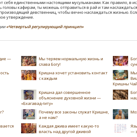
 себя единственными настоящими мусульманами. Как правило, в исл
 головы кафирам, ты можешь отправиться в рай и там наслаждатьс
, производящий девственниц, чтобы вечно наслаждаться жизнью. Если
ное утверждение.
ции
«Четвертый регулирующий принцип»
едие —
Мы теряем нормальную жизнь и
Бог
слава Богу!
су
ность
Кришна хочет установить контакт
Мы
с каждым
Ви
Кришны Чай
Кришна дал совершенное
Бог
объяснение духовной жизни —
на
«Бхагавад-гиту»
г?
Почему все законы служат Кришне,
Мо
а не нам?
ивается
Каждая джива имеет какую-то
Язы
власть над другой дживой
— 