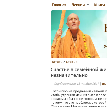
Главная
Лекции
Книги
Читать
>
Статьи
Счастье в семейной жи
незначительно
Опубликовано 13 ноября 2017
|
ВК
В этом письме преданный изложил пр
чтобы утренняя лекция была в зале
вещах мы обычно не говорим, не хо
потому что это проблема, с которой м
(Смех в зале. Махарадж имеет в виду 