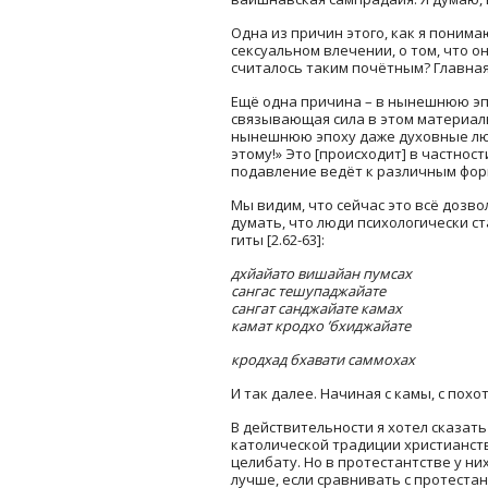
Одна из причин этого, как я понима
сексуальном влечении, о том, что 
считалось таким почётным? Главная 
Ещё одна причина – в нынешнюю эпо
связывающая сила в этом материаль
нынешнюю эпоху даже духовные люди
этому!» Это [происходит] в частно
подавление ведёт к различным фор
Мы видим, что сейчас это всё дозвол
думать, что люди психологически с
гиты [2.62-63]:
дхйайато вишайан пумсах
сангас тешупаджайате
сангат санджайате камах
камат кродхо ’бхиджайате
кродхад бхавати саммохах
И так далее. Начиная с камы, с похо
В действительности я хотел сказат
католической традиции христианств
целибату. Но в протестантстве у них
лучше, если сравнивать с протестан