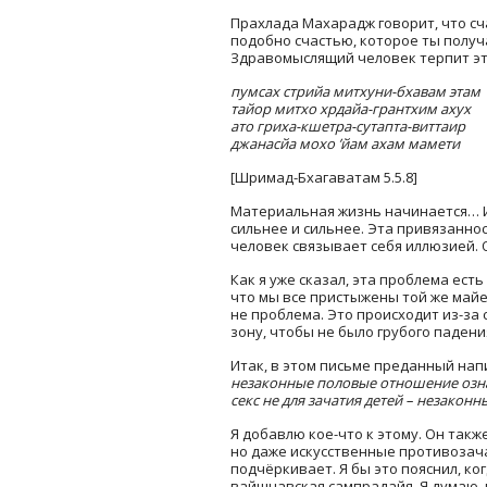
Прахлада Махарадж говорит, что сч
подобно счастью, которое ты получа
Здравомыслящий человек терпит эту
пумсах стрийа митхуни-бхавам этам
тайор митхо хрдайа-грантхим ахух
ато гриха-кшетра-сутапта-виттаир
джанасйа мохо ’йам ахам мамети
[Шримад-Бхагаватам 5.5.8]
Материальная жизнь начинается… И
сильнее и сильнее. Эта привязаннос
человек связывает себя иллюзией. О
Как я уже сказал, эта проблема ест
что мы все пристыжены той же майей
не проблема. Это происходит из-за 
зону, чтобы не было грубого паден
Итак, в этом письме преданный нап
незаконные половые отношение означ
секс не для зачатия детей – незаконны
Я добавлю кое-что к этому. Он так
но даже искусственные противозача
подчёркивает. Я бы это пояснил, ко
вайшнавская сампрадайя. Я думаю,