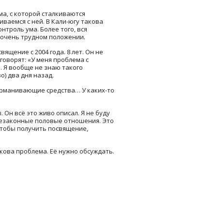
ма, с которой сталкиваются
иваемся с ней. В Кали-югу такова
нтроль ума. Более того, вся
в очень трудном положении.
ящение с 2004 года. 8 лет. Он не
 говорят: «У меня проблема с
 Я вообще не знаю такого
о) два дня назад.
дурманивающие средства… У каких-то
 Он всё это живо описал. Я не буду
 незаконные половые отношения. Это
чтобы получить посвящение,
кова проблема. Её нужно обсуждать.