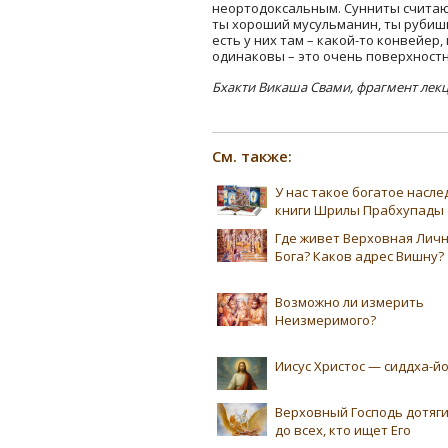
неортодоксальным. Сунниты считают
ты хороший мусульманин, ты рубишь
есть у них там – какой-то конвейер
одинаковы – это очень поверхност
Бхакти Викаша Свами, фрагмент лек
См. также:
У нас такое богатое насл
книги Шрилы Прабхупады
Где живет Верховная Лич
Бога? Каков адрес Вишну?
Возможно ли измерить
Неизмеримого?
Иисус Христос — сиддха-йо
Верховный Господь дотяг
до всех, кто ищет Его