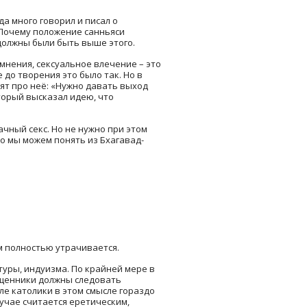
да много говорил и писал о
. Почему положение санньяси
 должны были быть выше этого.
мнения, сексуальное влечение – это
до творения это было так. Но в
ят про неё: «Нужно давать выход
торый высказал идею, что
рачный секс. Но не нужно при этом
о мы можем понять из Бхагавад-
ум полностью утрачивается.
туры, индуизма. По крайней мере в
вященники должны следовать
еле католики в этом смысле гораздо
лучае считается еретическим,