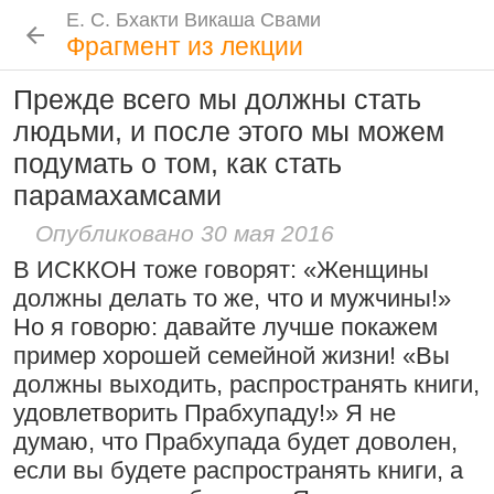
Е. С. Бхакти Викаша Свами
Е. С. Бхакти Викаша Свами
Е. С. Бхакти Викаша Свами
Е. С. Бхакти Викаша Свами
Шрила Прабхупада
Лекции
Цитаты Шрилы Прабхупады
Фотоальбом
Фрагмент из лекции
Биография
|
Книги
|
Цитаты
|
Лекции и беседы
|
Подношения
Прежде всего мы должны стать
Проповеднические принципы, данные
Новые
История
Популярные
людьми, и после этого мы можем
Бхакти Викаша Свами
Шри Чайтаньей Махапрабху
Рука в мешочке с чётками более
подумать о том, как стать
Биография
|
Книги
|
График
|
Лекции
|
6 августа 2026
важна, чем шнур на плече
Скачать все лекции
|
парамахамсами
Подношения учеников
15:53
|
16 ноября 2008
|
Опубликовано 30 мая 2016
Намаккал, Тамил Наду,
Инициация
В ИСККОН тоже говорят: «Женщины
Индия
Общие стандарты
|
должны делать то же, что и мужчины!»
Следовать по стопам ачарьев
Требования Махараджа
Но я говорю: давайте лучше покажем
4 августа 2026
Резкие слова для Нараяны
пример хорошей семейной жизни! «Вы
Видеоканалы
должны выходить, распространять книги,
46:40
|
1 октября 2008
|
Шраванам-киртанам в Васильево 2026
YouTube
|
ВК Видео
|
Дзен
|
RuTube
Токио, Япония
удовлетворить Прабхупаду!» Я не
Ссылки
думаю, что Прабхупада будет доволен,
если вы будете распространять книги, а
Контакты