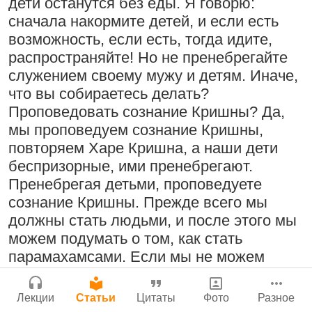
Молитвы Санатаны Госвами к Господу
дети останутся без еды. Я говорю:
Бог, наука и атеизм, часть 2: Хвала
Чайтанье
сначала накормите детей, и если есть
Сайт
слушателям!
возможность, если есть, тогда идите,
Войти
|
Регистрация
29 июля 2026
|
История версий
|
9:25
|
17 июля 2024
|
распространяйте! Но не пренебрегайте
Инструкция
Атланта, Джорджия, США
служением своему мужу и детям. Иначе,
что вы собираетесь делать?
Проповедовать сознание Кришны? Да,
мы проповедуем сознание Кришны,
Поклоняться Бхактивиноду Тхакуру,
Нектар имени Кришны
повторяем Харе Кришна, а наши дети
исполняя его бхаджаны
24 июля 2026
беспризорные, ими пренебрегают.
1:14:02
|
12 сентября
Пренебрегая детьми, проповедуете
2008
|
Бойсе, Айдахо, США
сознание Кришны. Прежде всего мы
Джанмаштами в Тбилиси 2025
должны стать людьми, и после этого мы
можем подумать о том, как стать
Подрыватели доверия к себе
Радхарани — глава департамента
парамахамсами. Если мы не можем
22 июля 2026
служений
следовать даже нормальной
человеческой культуре…
1:05:35
|
7 сентября 2008
|
Лекции
Статьи
Цитаты
Фото
Разное
Орегон, США