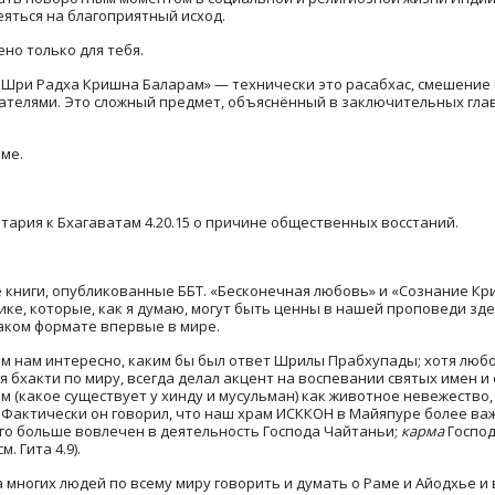
еяться на благоприятный исход.
но только для тебя.
 Шри Радха Кришна Баларам» — технически это расабхас, смешение 
ателями. Это сложный предмет, объяснённый в заключительных гла
ме.
ария к Бхагаватам 4.20.15 о причине общественных восстаний.
 книги, опубликованные ББТ. «Бесконечная любовь» и «Сознание Кр
ике, которые, как я думаю, могут быть ценны в нашей проповеди зде
таком формате впервые в мире.
м нам интересно, каким бы был ответ Шрилы Прабхупады; хотя любо
 бхакти по миру, всегда делал акцент на воспевании святых имен и
м (какое существует у хинду и мусульман) как животное невежество, 
Фактически он говорил, что наш храм ИСККОН в Майяпуре более важ
ого больше вовлечен в деятельность Господа Чайтаньи;
карма
Господ
см. Гита 4.9).
 многих людей по всему миру говорить и думать о Раме и Айодхье и