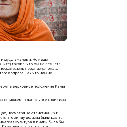
у и мусульманами. Но наша
ите) таково, что мы не есть это
еческая жизнь предназначена для
ого вопроса. Так что нам не
 верят в верховное положение Рамы
Мы не можем отдавать все свои силы
цах, несмотря на атеистичных и
ом, что хинду должны были как-то
ческая культура в Индии была бы
 К сожалению, она в руках