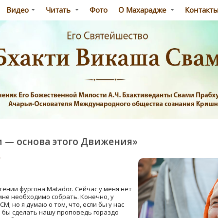
Видео
Читать
Фото
О Махарадже
Контакт
и — основа этого Движения»
т
тении фургона Matador. Сейчас у меня нет
 мне необходимо собрать. Конечно, у
M; но я думаю о том, что, если бы у нас
и бы сделать нашу проповедь гораздо