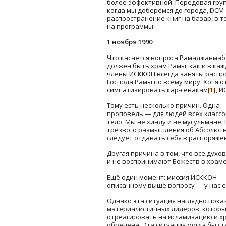
более эффективной. Передовая гру
когда мы доберёмся до города, DCM
распространение книг на базар, в т
на программы.
1 ноября 1990
Что касается вопроса Рамаджанмабх
должен быть храм Рамы, как и в каж
члены ИСККОН всегда заняты распр
Господа Рамы по всему миру. Хотя 
симпатизировать кар-севакам
[1]
, 
Тому есть несколько причин. Одна 
проповедь — для людей всех классо
тело. Мы не хинду и не мусульмане
трезвого размышления об Абсолютно
следует отдавать себя в распоряже
Другая причина в том, что все дух
и не воспринимают Божеств в храме
Ещё один момент: миссия ИСККОН — 
описанному выше вопросу — у нас е
Однако эта ситуация наглядно пока
материалистичных лидеров, которые
отреагировать на исламизацию и х
обречена. Эта ситуация могла бы с