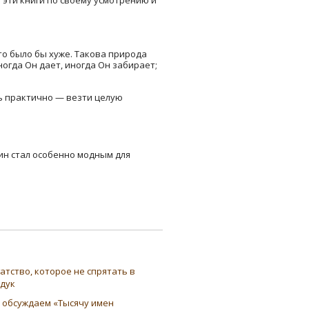
что было бы хуже. Такова природа
ногда Он дает, иногда Он забирает;
нь практично — везти целую
ин стал особенно модным для
атство, которое не спрятать в
ндук
 обсуждаем «Тысячу имен