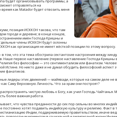
ппа будет организовывать программы, а
 сможет отправляться на
о время как Matador будет отвозить меня
уми, позиция ИСККОН такова, что там
дом городе и деревне; в конце концов,
остранением имён Господа Кришны и
отдельные члены ИСККОН будут склонны
ИСККОН как организация не имеет жёсткой позиции по этому вопросу.
— в том, что эта тема обострила сектантские настроения между хинд
в. Наше первое наставление (первое наставление Господа Кришны в Г
. Религия без философии — это сентиментализм или фанатизм. Челов
й Истине. Но никто даже и не думал обсудить философский аспект эт
ние фанатиков.
овные лидеры этих движений — майявади, которые на самом деле не
 как Саму Верховную Личность. Что за храм они построят?
распространять чистую любовь к Богу, как учил Господь Чайтанья. 
сть более важная работа.
зывает, что чувства преданности до сих пор сильны во многих индий
 постоянно хотят подавить индийскую культуру и религию. Факт в т
ристианизацию Индии, поддерживаемую правительством, иначе веди
тать поворотным моментом в социальной и религиозной жизни Индии.