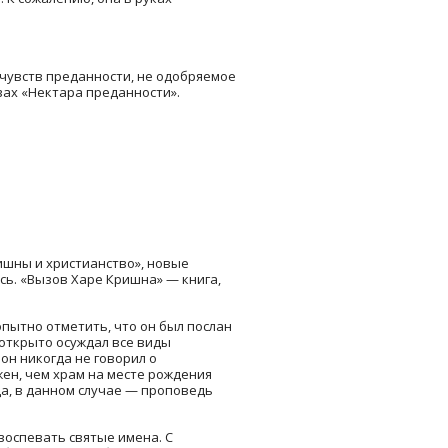
чувств преданности, не одобряемое
вах «Нектара преданности».
ишны и христианство», новые
сь. «Вызов Харе Кришна» — книга,
пытно отметить, что он был послан
 открыто осуждал все виды
он никогда не говорил о
ен, чем храм на месте рождения
а, в данном случае — проповедь
 воспевать святые имена. С