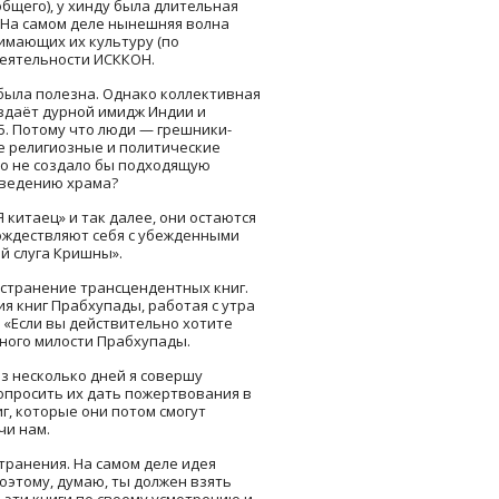
бщего), у хинду была длительная
. На самом деле нынешняя волна
имающих их культуру (по
деятельности ИСККОН.
я была полезна. Однако коллективная
оздаёт дурной имидж Индии и
5. Потому что люди — грешники-
ые религиозные и политические
то не создало бы подходящую
зведению храма?
Я китаец» и так далее, они остаются
тождествляют себя с убежденными
й слуга Кришны».
остранение трансцендентных книг.
я книг Прабхупады, работая с утра
 «Если вы действительно хотите
ного милости Прабхупады.
ез несколько дней я совершу
попросить их дать пожертвования в
иг, которые они потом смогут
чи нам.
транения. На самом деле идея
поэтому, думаю, ты должен взять
й эти книги по своему усмотрению и