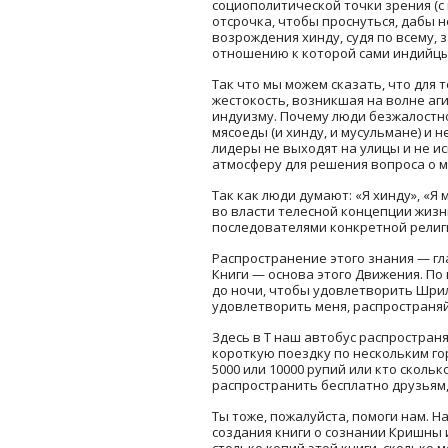
социополитической точки зрения (с
отсрочка, чтобы проснуться, дабы 
возрождения хинду, судя по всему,
отношению к которой сами индийцы
Так что мы можем сказать, что для 
жестокость, возникшая на волне аг
индуизму. Почему люди безжалостно
мясоеды (и хинду, и мусульмане) и
лидеры не выходят на улицы и не и
атмосферу для решения вопроса о 
Так как люди думают: «Я хинду», «Я 
во власти телесной концепции жизн
последователями конкретной религи
Распространение этого знания — гл
Книги — основа этого Движения. По
до ночи, чтобы удовлетворить Шрил
удовлетворить меня, распространя
Здесь в Т наш автобус распространя
короткую поездку по нескольким го
5000 или 10000 рупий или кто сколь
распространить бесплатно друзьям,
Ты тоже, пожалуйста, помоги нам. 
создания книги о сознании Кришны и
столько копий этой книги, сколько 