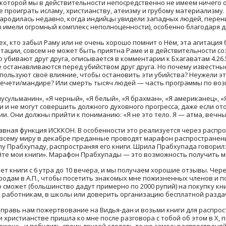
 которой мы в действительности непосредственно не имеем ничего о
не проиграть исламу, христианству, атеизму и грубому материализму
 зародилась недавно, когда индийцы увидели западных людей, перен
 имели огромный комплекс неполноценности), особенно благодаря 
тех, кто забыл Раму или не очень хорошо помнит о Нём, эта агитаци
итации, совсем не может быть приятна Раме и в действительности с
 убивают друг друга, описывается в комментарии к Бхагаватам 4.26.
 не останавливаются перед убийством друг друга. Но почему известн
спользуют своё влияние, чтобы остановить эти убийства? Неужели э
мечети/мандире? Или смерть тысяч людей — часть программы по во
мусульманин», «Я черный», «Я белый», «Я брахман», «Я американец», «
и и не могут совершить должного духовного прогресса, даже если о
и. Они должны прийти к пониманию: «Я не это тело. Я — атма, вечны
авная функция ИСККОН. В особенности это реализуется через распр
 всему миру в декабре преданные проводят марафон распространени
у Прабхупаду, распространяя его книги. Шрила Прабхупада говорил:
йте мои книги». Марафон Прабхупады — это возможность получить м
ет книги с 6 утра до 10 вечера, и мы получаем хорошие отзывы. Чер
родам в А.П., чтобы посетить знакомых мне пожизненных членов и 
ко сможет (большинство дадут примерно по 2000 рупий) на покупку кн
 работникам, в школы или доверить организацию бесплатной разда
Направь нам пожертвование на Видья-дан и возьми книги для распрос
 христианстве пришла ко мне после разговора с тобой об этом в Х, 
можешь, и побудить своих друзей сделать то же самое; распространя