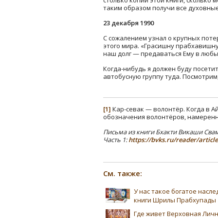
таким образом получи все духовные
23 декабря 1990
С сожалением узнал о крупных потер
этого мира. «Грасишну прабхавишну 
наш долг — предаваться Ему в любы
Когда-нибудь я должен буду посети
автобусную группу туда. Посмотрим,
[1]
Кар-севак — волонтёр. Когда в 
обозначения волонтёров, намеренн
Письма из книги Бхакти Викаши Свам
Часть 1:
https://bvks.ru/reader/articl
См. также:
У нас такое богатое насл
книги Шрилы Прабхупады
Где живет Верховная Лич