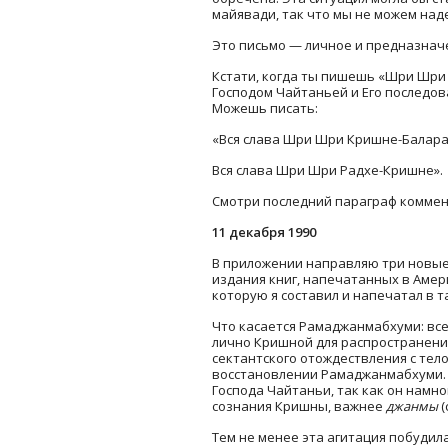
майявади, так что мы не можем над
Это письмо — личное и предназначе
Кстати, когда ты пишешь «Шри Шри
Господом Чайтаньей и Его последов
Можешь писать:
«Вся слава Шри Шри Кришне-Балара
Вся слава Шри Шри Радхе-Кришне».
Смотри последний параграф коммент
11 декабря 1990
В приложении направляю три новые
издания книг, напечатанных в Амер
которую я составил и напечатал в 
Что касается Рамаджанмабхуми: все
лично Кришной для распространения
сектантского отождествления с тело
восстановлении Рамаджанмабхуми. 
Господа Чайтаньи, так как он намн
сознания Кришны, важнее
джанмы
(
Тем не менее эта агитация побудила