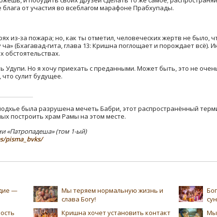
 блага от участия во всеблагом марафоне Прабхупады.
ях из-за пожара; но, как ты отметил, человеческих жертв не было, 
ча» (Бхагавад-гита, глава 13: Кришна поглощает и порождает всё). И
х обстоятельствах.
ть Удупи. Но я хочу приехать с преданными. Может быть, это не оче
 что сулит будущее.
Айодхье была разрушена мечеть Бабри, этот распространённый терм
ых построить храм Рамы на этом месте.
и «Патропадеша» (том 1-ый)
es/pisma_bvks/
едие —
Мы теряем нормальную жизнь и
Бог
слава Богу!
су
ность
Кришна хочет установить контакт
Мы