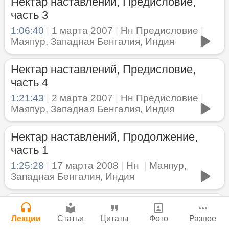
Молитвы Санатаны Госвами к Господу
Нектар наставлений, Предисловие,
Мы теряем нормальную жизнь и слава
Чайтанье
часть 3
Сайт
Богу!
Войти
|
Регистрация
29 июля 2026
|
История версий
|
1:06:40
|
1 марта 2007
|
Нн Предисловие
|
Маяпур, Западная Бенгалия, Индия
Инструкция
29 июля 2026
|
Васух
|
Вишну-сахасра-нама
Нектар наставлений, Предисловие,
часть 4
Нектар имени Кришны
1:21:43
|
2 марта 2007
|
Нн Предисловие
|
Маяпур, Западная Бенгалия, Индия
Богатство, которое не спрятать в
24 июля 2026
сундук
Нектар наставлений, Продолжение,
28 июля 2026
|
Васух
|
часть 1
Вишну-сахасра-нама
Джанмаштами в Тбилиси 2025
1:25:28
|
17 марта 2008
|
Нн
|
Маяпур,
Западная Бенгалия, Индия
Подрыватели доверия к себе
22 июля 2026
Нектар наставлений, Продолжение,
Где живет Верховная Личность Бога?
часть 2
Лекции
Статьи
Цитаты
Фото
Разное
Каков адрес Вишну?