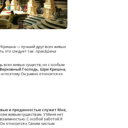
)
Кришна — лучший друг всех живых
ь это следует так:
пракāш́ена
дь всех живых существ, но с особым
[Верховный Господь, Шри Кришна,
 и поэтому Он равно относится ко
юбовью и преданностью служит Мне,
всем живым существам. У Меня нет
 взаимностью. С особой заботой Я
Он относится к Своим чистым