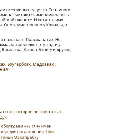
ам всех живых существ. Есть много
 имена считаются именами разных
айской планете. И хотя это имя
ы. Оно заимствовано у Кришны, и
его называют Праджапатих. Но
ахма распределяет эту задачу
 Васиштха, Дакша, Бхригу и другие,
ах, Бхугарбхах, Мадхавах |
ания
атство, которое не спрятать в
ндук
 обсуждаем «Тысячу имен
шну» для наслаждения Шри
таньи Махапрабху