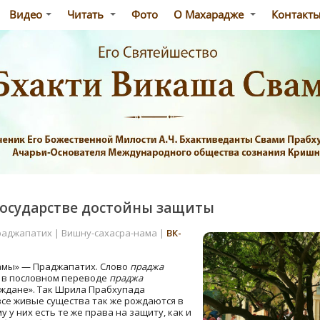
Видео
Читать
Фото
О Махарадже
Контакт
государстве достойны защиты
раджапатих | Вишну-сахасра-нама |
ВК-
амы» — Праджапатих. Слово
праджа
а в пословном переводе
праджа
аждане». Так Шрила Прабхупада
 все живые существа так же рождаются в
 у них есть те же права на защиту, как и