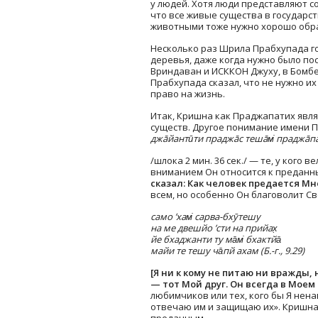
у людей. Хотя люди представляют с
что все живые существа в государст
животными тоже нужно хорошо обра
Несколько раз Шрила Прабхупада г
деревья, даже когда нужно было по
Вриндаван и ИСККОН Джуху, в Бомбе
Прабхупада сказал, что не нужно их 
право на жизнь.
Итак, Кришна как Праджапатих явля
существ. Другое понимание имени 
джāйантӣти праджāс тешāм̇ праджāпа
/шлока 2 мин. 36 сек./ — те, у ког
вниманием Он относится к преданн
сказал:
Как человек предается Мне
всем, но особенно Он благоволит С
само ’хам̇ сарва-бхӯтешу
на ме двешйо ’сти на прийах̣
йе бхаджанти ту ма̄м̇ бхактйа̄
майи те тешу ча̄пй ахам (Б.-г., 9.29)
[Я ни к кому не питаю ни вражды,
— тот Мой друг. Он всегда в Моем 
любимчиков или тех, кого бы Я нена
отвечаю им и защищаю их». Кришна 
преданным.