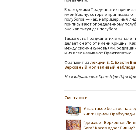
В
шастре
имя Праджапатих приписыва
имен Вишну, которые приписывают 
полубогов — как, например, имя Инд
приписывают определенному полубог
оно как титул для полубога.
Также есть Праджапатих в начале т
делает он это от имени Кришны. Ка
между своими сыновьями, родившимис
и их всех называют Праджапатих. Н
Фрагмент из
лекции Е. С. Бхакти 
Верховный молчаливый наблюдате
На изображении: Храм Шри Шри Кр
См. также:
У нас такое богатое насл
книги Шрилы Прабхупады
Где живет Верховная Лич
Бога? Каков адрес Вишну?