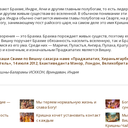
ют Брахме, Индре, Агни и другим главным полубогам, то есть лидер
и другим живым существам во вселенной. В обычном понимании эти
ра. Индра обычно считается именем главы полубогов на Сварге, на р
у, занимающему пост райского царя, на самом деле это имя Кришн
ворения — это Брахма. Брахма порождает живых существ, поэтому 
к Вишну поручает Брахме обязанность населить вселенную, так и Бр
я из его ума. Среди них — Маричи, Пуластья, Ангира, Пулаха, Крату,
о и конечным, и изначальным Праджапатих является Вишну.
Викаши Свами по Вишну-сахасра-наме «Праджапатих, Хираньягарбх
ль», 14 июля 2012, Бхактиведанта Мэнор, Лондон, Великобрит
ишны-Баларамы ИСККОН, Вриндаван, Индия
едие —
Мы теряем нормальную жизнь и
Бог
слава Богу!
су
ность
Кришна хочет установить контакт
Мы
с каждым
Ви
Кришны Чай