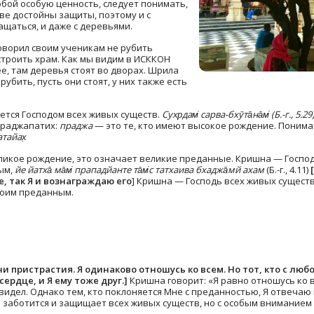
обой особую ценность, следует понимать,
ве достойны защиты, поэтому и с
щаться, и даже с деревьями.
оворил своим ученикам не рубить
строить храм. Как мы видим в ИСККОН
е, там деревья стоят во дворах. Шрила
рубить, пусть они стоят, у них также есть
ется Господом всех живых существ.
Сухр̣дам̇ сарва-бхӯта̄на̄м̇ (Б.-г., 5.29
Праджапатих:
праджа
— это
те, кто имеют высокое рождение. Понимат
тайах̣
о великое рождение, это означает великие преданные. Кришна — Госпо
ым,
йе йатха̄ ма̄м̇ прападйанте та̄м̇с татхаива бхаджа̄мй ахам
(Б.-г., 4.11)
, так Я и вознаграждаю его
] Кришна — Господь всех живых существ
воим преданным.
 ни пристрастия. Я одинаково отношусь ко всем. Но тот, кто с л
сердце, и Я ему тоже друг.]
Кришна говорит: «Я равно отношусь ко 
видел. Однако тем, кто поклоняется Мне с преданностью, Я отвечаю
заботится и защищает всех живых существ, но с особым вниманием 