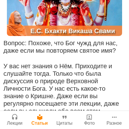
Молитвы Санатаны Госвами к Господу
Бог, наука и атеизм, часть 2: Хвала
Чайтанье
Сайт
слушателям!
Войти
|
Регистрация
29 июля 2026
|
История версий
|
9:25
|
17 июля 2024
|
Инструкция
Атланта, Джорджия, США
Вопрос: Похоже, что Бог чужд для нас,
даже если мы повторяем святое имя?
Поклоняться Бхактивиноду Тхакуру,
Нектар имени Кришны
исполняя его бхаджаны
24 июля 2026
У вас нет знания о Нём. Приходите и
1:14:02
|
12 сентября
слушайте тогда. Только что была
2008
|
Бойсе, Айдахо, США
дискуссия о природе Верховной
Джанмаштами в Тбилиси 2025
Личности Бога. У нас есть какое-то
знание о Кришне. Даже если вы
Подрыватели доверия к себе
регулярно посещаете эти лекции, даже
Радхарани — глава департамента
если вы слышали обо всем этом
22 июля 2026
служений
раньше, это лишь усиливает наше
1:05:35
|
7 сентября 2008
|
Лекции
Статьи
Цитаты
Фото
Разное
понимание. Нужно постепенно учиться.
Орегон, США