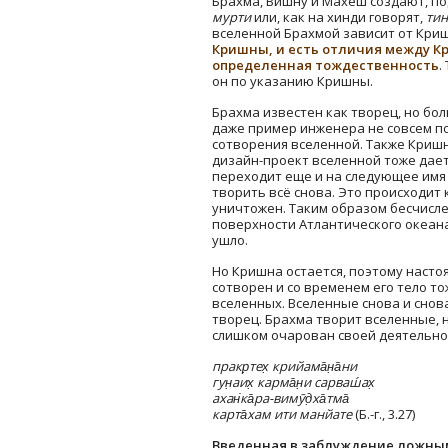
Брахма, Вишну и Махеш создают, п
мурти
или, как на хинди говорят,
тин
вселенной Брахмой зависит от Кри
Кришны, и есть отличия между Кр
определенная тождественность
.
он по указанию Кришны.
Брахма известен как творец, но бо
даже пример инженера не совсем п
сотворения вселенной. Также Кришна
дизайн-проект вселенной тоже дает
переходит еще и на следующее имя 
творить всё снова. Это происходит к
уничтожен. Таким образом бесчисл
поверхности Атлантического океан
ушло.
Но Кришна остается, поэтому насто
сотворен и со временем его тело 
вселенных. Вселенные снова и снов
творец. Брахма творит вселенные, н
слишком очарован своей деятельнос
пракр̣тех̣ крийама̄н̣а̄ни
гун̣аих̣ карма̄н̣и сарваш́ах̣
ахан̇ка̄ра-вимӯд̣ха̄тма̄
карта̄хам ити манйате
(Б.-г., 3.27)
Введенная в заблуждение ложным