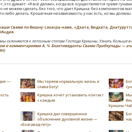
т, кто думает: «Я всё делаю», когда всё осуществляется тремя
гунами
го не можем сделать без того, что дает Кришна: без компонентов ма
то-либо делать. Крошечная независимость у нас есть, но мы должны
Викаши Свами по Вишну-сахасра-наме, «Дхата, Видхата, Дхатурутта
, Индия
мы склоняются к лотосным стопам Господа Кришны. Узнать больше в
ом и комментариями А. Ч. Бхактиведанты Свами Прабхупады — ач
ОН)
едие —
Мы теряем нормальную жизнь и
Бог
слава Богу!
су
ность
Кришна хочет установить контакт
Мы
с каждым
Ви
Кришны Чай
Кришна дал совершенное
Бог
объяснение духовной жизни —
на
«Бхагавад-гиту»