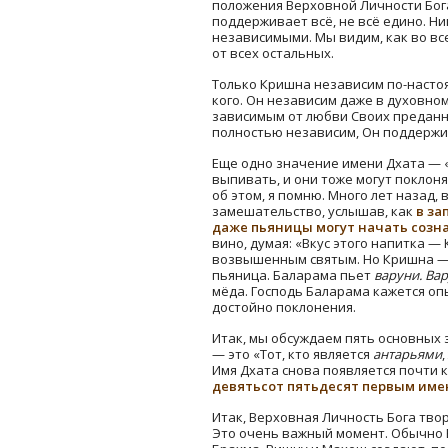
положения Верховной Личности Бог
поддерживает всё, не всё едино. Ни
независимыми. Мы видим, как во вс
от всех остальных.
Только Кришна независим по-настоя
кого. Он независим даже в духовном
зависимым от любви Своих преданных
полностью независим, Он поддержив
Еще одно значение имени Дхата — «
выпивать, и они тоже могут поклон
об этом, я помню. Много лет назад, 
замешательство, услышав, как
в за
даже пьяницы могут начать созн
вино, думая: «Вкус этого напитка —
возвышенным святым. Но Кришна — эт
пьяница. Баларама пьет
варуни. Ва
мёда. Господь Баларама кажется оп
достойно поклонения.
Итак, мы обсуждаем пять основных 
— это «Тот, кто является
антарьями
Имя Дхата снова появляется почти 
девятьсот пятьдесят первым им
Итак, Верховная Личность Бога тво
Это очень важный момент. Обычно 