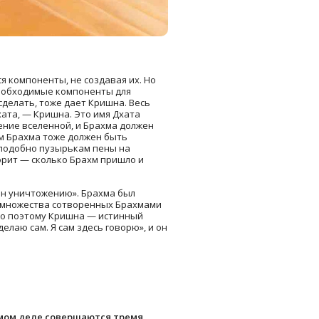
я компоненты, не создавая их. Но
необходимые компоненты для
сделать, тоже дает Кришна. Весь
ата, — Кришна. Это имя Дхата
ение вселенной, и Брахма должен
сам Брахма тоже должен быть
 подобно пузырькам пены на
орит — сколько Брахм пришло и
ен уничтожению». Брахма был
и множества сотворенных Брахмами
нно поэтому Кришна — истинный
елаю сам. Я сам здесь говорю», и он
амом деле совершаются тремя