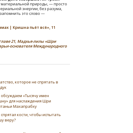
материальной природы, — просто
териальной энергии, без разума,
 запомнить это слово —
мах | Кришна пьёт всё», 11
главе 21, Мадхья-лилы «Шри
арьи-основателя Международного
атство, которое не спрятать в
ндук
 обсуждаем «Тысячу имен
шну» для наслаждения Шри
таньи Махапрабху
 спрятал кости, чтобы испытать
шу веру?