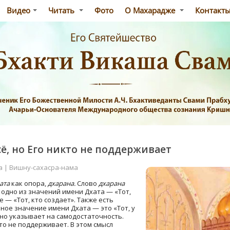
Видео
Читать
Фото
О Махарадже
Контакт
ё, но Его никто не поддерживает
а | Вишну-сахасра-нама
ата
как опора,
дхарана.
Слово
дхарана
одно из значений имени Дхата — «Тот,
 — «Тот, кто создает». Также есть
ное значение имени Дхата — это «Тот, у
оно указывает на самодостаточность.
то не поддерживает. В этом смысл