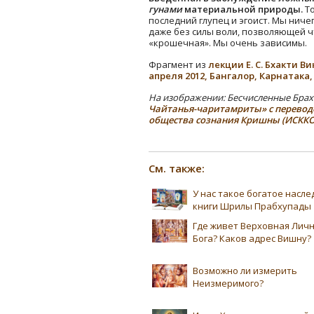
гунами
материальной природы.
То
последний глупец и эгоист. Мы ниче
даже без силы воли, позволяющей ч
«крошечная». Мы очень зависимы.
Фрагмент из
лекции Е. С. Бхакти 
апреля 2012, Бангалор, Карнатака
На изображении: Бесчисленные Брах
Чайтанья-чаритамриты» с перевод
общества сознания Кришны (ИСКК
См. также:
У нас такое богатое насл
книги Шрилы Прабхупады
Где живет Верховная Лич
Бога? Каков адрес Вишну?
Возможно ли измерить
Неизмеримого?