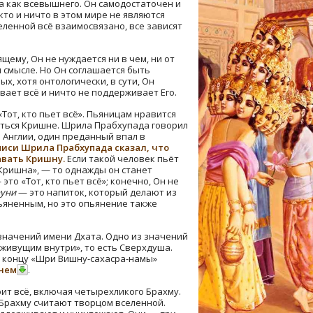
а как всевышнего. Он самодостаточен и
кто и ничто в этом мире не являются
еленной всё взаимосвязано, все зависят
щему, Он не нуждается ни в чем, ни от
 смысле. Но Он соглашается быть
, хотя онтологически, в сути, Он
ает всё и ничто не поддерживает Его.
Тот, кто пьет всё». Пьяницам нравится
яться Кришне. Шрила Прабхупада говорил
в Англии, один преданный впал в
писи Шрила Прабхупада сказал, что
авать Кришну.
Если такой человек пьёт
 Кришна», — то однажды он станет
о «Тот, кто пьет всё»; конечно, Он не
руни
— это напиток, который делают из
ьяненным, но это опьянение также
значений имени Дхата. Одно из значений
, живущим внутри», то есть Сверхдуша.
к концу «Шри Вишну-сахасра-намы»
енем
.
рит всё, включая четырехликого Брахму.
Брахму считают творцом вселенной.