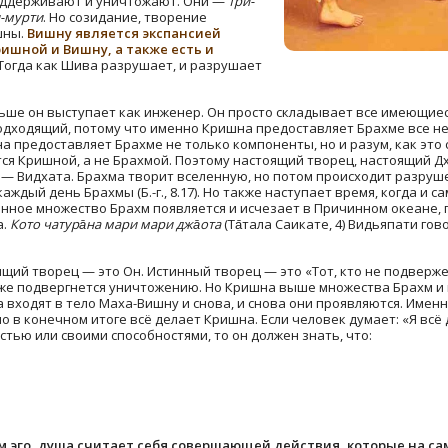
оддерживают и уничтожают. Они —
три-
-мурти
. Но созидание, творение
шны.
Вишну является экспансией
ишной и Вишну, а также есть и
 Тогда как Шива разрушает, и разрушает
льше он выступает как инженер. Он просто складывает все имеющиес
одходящий, потому что именно Кришна предоставляет Брахме все 
 предоставляет Брахме не только компоненты, но и разум, как это 
ся Кришной, а не Брахмой. Поэтому настоящий творец, настоящий Дх
— Видхата. Брахма творит вселенную, но потом происходит разруш
аждый день Брахмы (Б.-г., 8.17). Но также наступает время, когда и 
енное множество Брахм появляется и исчезает в Причинном океане,
а.
Кото чатура̄на мари мари джа̄ота
(Та̄тала Саикате, 4)
Видьяпати гов
ящий творец — это Он. Истинный творец — это «Тот, кто не подверж
тоже подвергнется уничтожению. Но Кришна выше множества Брахм 
а входят в тело Маха-Вишну и снова, и снова они проявляются. Име
о в конечном итоге всё делает Кришна. Если человек думает: «Я всё д
тью или своими способностями, то он должен знать, что:
 эго, душа считает себя совершающей действия, которые на с