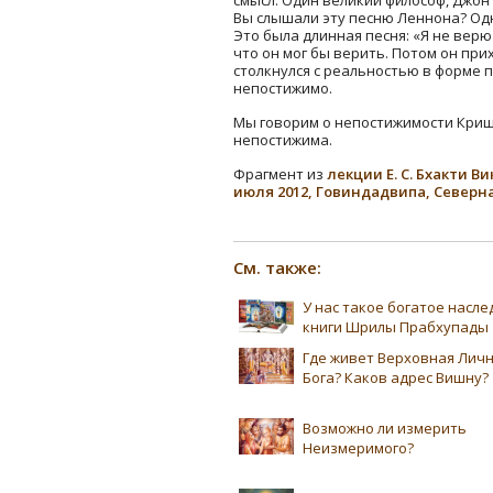
Вы слышали эту песню Леннона? Одн
Это была длинная песня: «Я не верю
что он мог бы верить. Потом он прих
столкнулся с реальностью в форме п
непостижимо.
Мы говорим о непостижимости Криш
непостижима.
Фрагмент из
лекции Е. С. Бхакти 
июля 2012, Говиндадвипа, Север
См. также:
У нас такое богатое насл
книги Шрилы Прабхупады
Где живет Верховная Лич
Бога? Каков адрес Вишну?
Возможно ли измерить
Неизмеримого?