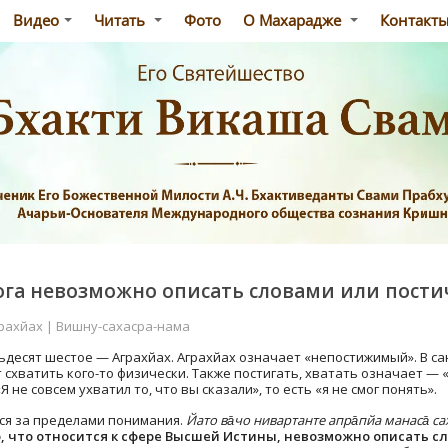
Видео
Читать
Фото
О Махарадже
Контакт
ога невозможно описать словами или пости
рахйах | Вишну-сахасра-нама
десят шестое — Аграхйах. Аграхйах означает «непостижимый». В санс
 схватить кого-то физически. Также постигать, хватать означает — 
 не совсем ухватил то, что вы сказали», то есть «я не смог понять».
тся за пределами понимания.
Йато ва̄чо нивартанте апра̄пйа манаса̄ са
То, что относится к сфере Высшей Истины, невозможно описать 