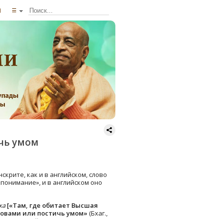
ы
☰
чь умом
крите, как и в английском, слово
«понимание», и в английском оно
ха
[«Там, где обитает Высшая
словами или постичь умом»
(Бхаг.,