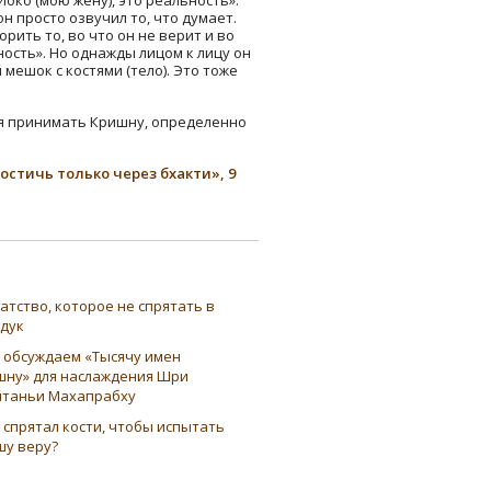
 просто озвучил то, что думает.
рить то, во что он не верит и во
ьность». Но однажды лицом к лицу он
мешок с костями (тело). Это тоже
я принимать Кришну, определенно
остичь только через бхакти», 9
атство, которое не спрятать в
ндук
 обсуждаем «Тысячу имен
шну» для наслаждения Шри
таньи Махапрабху
 спрятал кости, чтобы испытать
шу веру?