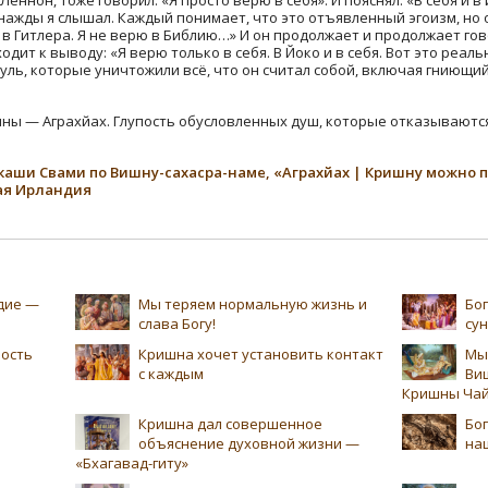
ажды я слышал. Каждый понимает, что это отъявленный эгоизм, но он
 в Гитлера. Я не верю в Библию…» И он продолжает и продолжает гово
одит к выводу: «Я верю только в себя. В Йоко и в себя. Вот это реал
уль, которые уничтожили всё, что он считал собой, включая гниющий 
ны — Аграхйах. Глупость обусловленных душ, которые отказываютс
Викаши Свами по Вишну-сахасра-наме, «Аграхйах | Кришну можно п
ная Ирландия
едие —
Мы теряем нормальную жизнь и
Бог
слава Богу!
су
ность
Кришна хочет установить контакт
Мы
с каждым
Ви
Кришны Чай
Кришна дал совершенное
Бог
объяснение духовной жизни —
на
«Бхагавад-гиту»