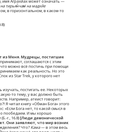
м, имя Аграхйах может означать —
на тирьян̃чам̇ на мадхйе
м, в горизонтальном, в каком-то
8):
ит из Меня. Мудрецы, постигшие
о принимают, соглашаются с этим
 что можно всё постичь при помощи
принимаем как реальность. Но это
ок из Star Trek, у которого нет
ть изучать, постигать ее. Некоторых
акую-то тему, у вас должно быть
вств. Например, атеист говорит:
?! Я читал книгу «Обман Бога» этого
 «Если Бога нет, то какой смысл в
ошо пообедаем. И мы хорошо
м
(Б.-г., 16.8)
[Люди демонической
яет. Они заявляют, что мир возник
вожделения? Что?
Кама
— в этом весь
Йоко (мою жену), это реальность».