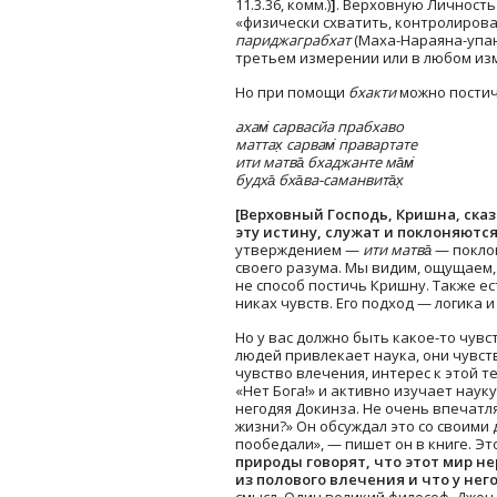
11.3.36, комм.)
]
. Верховную Личность
«физически схватить, контролироват
париджаграбхат
(Маха-Нараяна-упан
третьем измерении или в любом изм
Но при помощи
бхакти
можно постичь
ахам̇ сарвасйа прабхаво
маттах̣ сарвам̇ правартате
ити матва̄ бхаджанте ма̄м̇
будха̄ бха̄ва-саманвита̄х̣
[Верховный Господь, Кришна, ска
эту истину, служат и поклоняются
утверждением —
ити матва̄
— поклон
своего разума. Мы видим, ощущаем,
не способ постичь Кришну. Также ест
никах чувств. Его подход — логика и
Но у вас должно быть какое-то чувс
людей привлекает наука, они чувств
чувство влечения, интерес к этой те
«Нет Бога!» и активно изучает наук
негодяя Докинза. Не очень впечатля
жизни?» Он обсуждал это со своими 
пообедали», — пишет он в книге. Э
природы говорят, что этот мир не
из полового влечения и что у не
смысл. Один великий философ, Джон Л