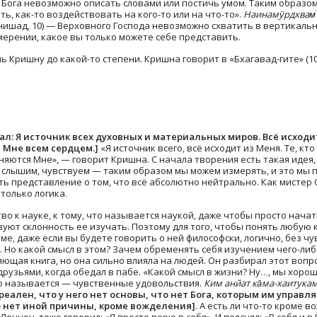
 Бога невозможно описать словами или постичь умом. Таким образо
ь, как-то воздействовать на кого-то или на что-то».
Наинамӯрдхвам̇ 
ишад, 10) — Верховного Господа невозможно схватить в вертикально
ерении, какое вы только можете себе представить.
 Кришну до какой-то степени. Кришна говорит в «Бхагавад-гите» (10.
зал: Я источник всех духовных и материальных миров. Всё исход
 Мне всем сердцем.]
«Я источник всего, всё исходит из Меня. Те, кт
яются Мне», — говорит Кришна. С начала творения есть такая идея,
 слышим, чувствуем — таким образом мы можем измерять, и это мы 
ь представление о том, что всё абсолютно нейтрально. Как мистер Сп
 только логика.
тво к науке, к тому, что называется наукой, даже чтобы просто нача
уют склонность ее изучать. Поэтому для того, чтобы понять любую к
ме, даже если вы будете говорить о ней философски, логично, без чу
у. Но какой смысл в этом? Зачем обременять себя изучением чего-либо
ющая книга, но она сильно влияла на людей. Он разбирал этот вопрос:
друзьями, когда обедал в пабе. «Какой смысл в жизни? Ну…, мы хор
то называется — чувственные удовольствия.
Ким анйат ка̄ма-хаитука
реален, что у него нет основы, что нет Бога, которым им управл
го нет иной причины, кроме вожделения]
. А есть ли что-то кроме 
еннон, тоже говорил: «Я просто верю в себя». И пояснял: «В себя и в 