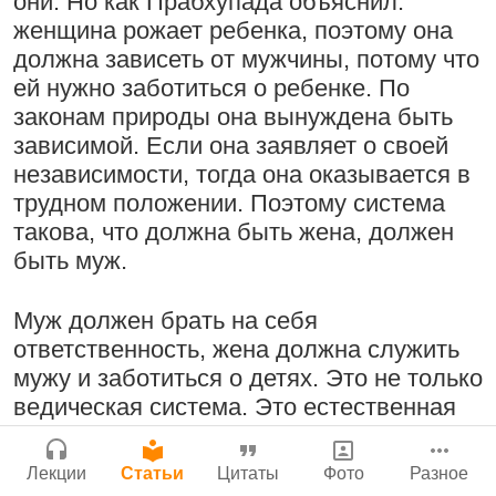
они. Но как Прабхупада объяснил:
Поклоняться Бхактивиноду Тхакуру,
женщина рожает ребенка, поэтому она
Сайт
исполняя его бхаджаны
должна зависеть от мужчины, потому что
Войти
|
Регистрация
|
История версий
|
1:14:02
|
12 сентября
ей нужно заботиться о ребенке. По
Инструкция
2008
|
Бойсе, Айдахо, США
законам природы она вынуждена быть
Нектар имени Кришны
зависимой. Если она заявляет о своей
24 июля 2026
независимости, тогда она оказывается в
трудном положении. Поэтому система
Радхарани — глава департамента
такова, что должна быть жена, должен
служений
быть муж.
1:05:35
|
7 сентября 2008
|
Орегон, США
Подрыватели доверия к себе
Муж должен брать на себя
Джанмаштами в Тбилиси 2025
22 июля 2026
ответственность, жена должна служить
мужу и заботиться о детях. Это не только
Деятельность на благо всех живых
ведическая система. Это естественная
существ
система для воспитания детей в жизни в
обществе. Но сейчас говорят, что у
33:28
|
30 ноября 2019
|
Лекции
Статьи
Цитаты
Фото
Разное
Милость Кришны, проявляющаяся в
женщин должна быть карьера,
Бг 5.25
|
Салем, Тамил