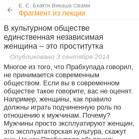
Е. С. Бхакти Викаша Свами
Е. С. Бхакти Викаша Свами
Е. С. Бхакти Викаша Свами
Е. С. Бхакти Викаша Свами
Шрила Прабхупада
Лекции
Цитаты Шрилы Прабхупады
Фотоальбом
Фрагмент из лекции
Биография
|
Книги
|
Цитаты
|
Лекции и беседы
|
Подношения
В культурном обществе
Проповеднические принципы, данные
Новые
История
Популярные
единственная независимая
Бхакти Викаша Свами
Шри Чайтаньей Махапрабху
Резкие слова для Нараяны
женщина – это проститутка
Биография
|
Книги
|
График
|
Лекции
|
6 августа 2026
Скачать все лекции
|
46:40
|
1 октября 2008
|
Опубликовано 3 сентября 2014
Токио, Япония
Подношения учеников
Следовать по стопам ачарьев
Многое из того, что Прабхупада говорил,
4 августа 2026
Инициация
не принимается современным
Общие стандарты
|
обществом. Если вы в современном
Бог, наука и атеизм, часть 2: Хвала
Требования Махараджа
обществе такое говорите, вас не оценят.
слушателям!
Например, женщины, как правило
Видеоканалы
должны играть подчиненную роль по
9:25
|
17 июля 2024
|
Шраванам-киртанам в Васильево 2026
YouTube
|
ВК Видео
|
Дзен
|
RuTube
Молитвы Санатаны Госвами к Господу
отношению к мужчинам. Почему?
Атланта, Джорджия, США
Чайтанье
Ссылки
Мужчины просто эксплуатируют женщин,
это эксплуататорская культура, скажут
29 июля 2026
Контакты