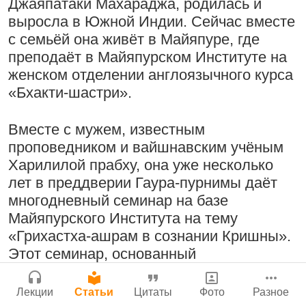
Молитвы Санатаны Госвами к Господу
Джаяпатаки Махараджа, родилась и
Поклоняться Бхактивиноду Тхакуру,
Чайтанье
Сайт
выросла в Южной Индии. Сейчас вместе
исполняя его бхаджаны
с семьёй она живёт в Майяпуре, где
Войти
|
Регистрация
29 июля 2026
|
История версий
|
1:14:02
|
12 сентября
преподаёт в Майяпурском Институте на
Инструкция
2008
|
Бойсе, Айдахо, США
женском отделении англоязычного курса
«Бхакти-шастри».
Вместе с мужем, известным
Радхарани — глава департамента
Нектар имени Кришны
проповедником и вайшнавским учёным
служений
24 июля 2026
Харилилой прабху, она уже несколько
1:05:35
|
7 сентября 2008
|
лет в преддверии Гаура-пурнимы даёт
Орегон, США
многодневный семинар на базе
Джанмаштами в Тбилиси 2025
Майяпурского Института на тему
«Грихастха-ашрам в сознании Кришны».
Подрыватели доверия к себе
Деятельность на благо всех живых
Этот семинар, основанный
22 июля 2026
существ
исключительно на выдержках из шастр и
33:28
|
30 ноября 2019
|
комментариев Шрилы Прабхупады, а
Лекции
Статьи
Цитаты
Фото
Разное
Бг 5.25
|
Салем, Тамил