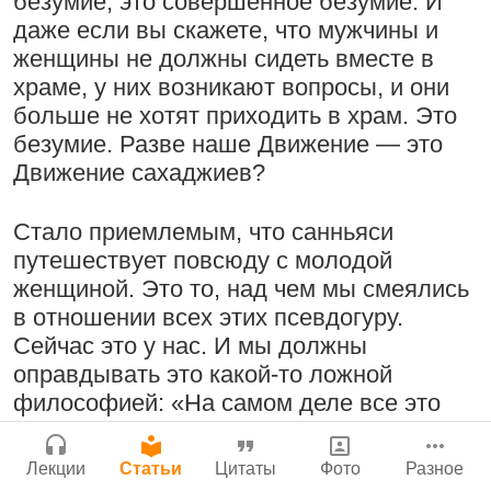
безумие, это совершенное безумие. И
Молитвы Санатаны Госвами к Господу
Бог, наука и атеизм, часть 2: Хвала
даже если вы скажете, что мужчины и
Чайтанье
Сайт
слушателям!
женщины не должны сидеть вместе в
Войти
|
Регистрация
29 июля 2026
|
История версий
|
9:25
|
17 июля 2024
|
храме, у них возникают вопросы, и они
Инструкция
Атланта, Джорджия, США
больше не хотят приходить в храм. Это
безумие. Разве наше Движение — это
Движение сахаджиев?
Поклоняться Бхактивиноду Тхакуру,
Нектар имени Кришны
Стало приемлемым, что санньяси
исполняя его бхаджаны
24 июля 2026
путешествует повсюду с молодой
1:14:02
|
12 сентября
женщиной. Это то, над чем мы смеялись
2008
|
Бойсе, Айдахо, США
в отношении всех этих псевдогуру.
Джанмаштами в Тбилиси 2025
Сейчас это у нас. И мы должны
оправдывать это какой-то ложной
Подрыватели доверия к себе
Радхарани — глава департамента
философией: «На самом деле все это
22 июля 2026
служений
духовно…» Так мы становимся пракрита-
сахаджиями, то же самое… Я цитировал
1:05:35
|
7 сентября 2008
|
Лекции
Статьи
Цитаты
Фото
Разное
этот стих. По-моему, в 2012 году в
Орегон, США