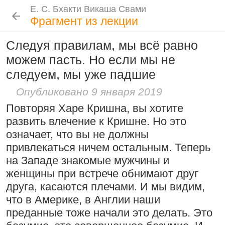
Е. С. Бхакти Викаша Свами
Е. С. Бхакти Викаша Свами
Е. С. Бхакти Викаша Свами
Е. С. Бхакти Викаша Свами
Шрила Прабхупада
Лекции
Цитаты Шрилы Прабхупады
Фотоальбом
Фрагмент из лекции
Биография
|
Книги
|
Цитаты
|
Лекции и беседы
|
Подношения
Следуя правилам, мы всё равно
Проповеднические принципы, данные
Новые
История
Популярные
можем пасть. Но если мы не
Бхакти Викаша Свами
Шри Чайтаньей Махапрабху
Рука в мешочке с чётками более
следуем, мы уже падшие
Биография
|
Книги
|
График
|
Лекции
|
6 августа 2026
важна, чем шнур на плече
Скачать все лекции
|
Опубликовано 9 января 2019
Подношения учеников
15:53
|
16 ноября 2008
|
Повторяя Харе Кришна, вы хотите
Намаккал, Тамил Наду,
Инициация
развить влечение к Кришне. Но это
Индия
Общие стандарты
|
означает, что вы не должны
Следовать по стопам ачарьев
Требования Махараджа
привлекаться ничем остальным. Теперь
4 августа 2026
Резкие слова для Нараяны
на Западе знакомые мужчины и
Видеоканалы
женщины при встрече обнимают друг
46:40
|
1 октября 2008
|
Шраванам-киртанам в Васильево 2026
YouTube
|
ВК Видео
|
Дзен
|
RuTube
друга, касаются плечами. И мы видим,
Токио, Япония
Ссылки
что в Америке, в Англии наши
преданные тоже начали это делать. Это
Контакты