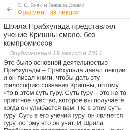
Е. С. Бхакти Викаша Свами
Е. С. Бхакти Викаша Свами
Е. С. Бхакти Викаша Свами
Е. С. Бхакти Викаша Свами
Шрила Прабхупада
Лекции
Цитаты Шрилы Прабхупады
Фотоальбом
Фрагмент из лекции
Биография
|
Книги
|
Цитаты
|
Лекции и беседы
|
Подношения
Шрила Прабхупада представлял
Проповеднические принципы, данные
Новые
История
Популярные
учение Кришны смело, без
Бхакти Викаша Свами
Шри Чайтаньей Махапрабху
Резкие слова для Нараяны
компромиссов
Биография
|
Книги
|
График
|
Лекции
|
6 августа 2026
Скачать все лекции
|
46:40
|
1 октября 2008
|
Опубликовано 19 августа 2014
Токио, Япония
Подношения учеников
Следовать по стопам ачарьев
Это было основной деятельностью
4 августа 2026
Инициация
Прабхупады – Прабхупада давал лекции
Общие стандарты
|
и он писал книги, чтобы дать эту
Бог, наука и атеизм, часть 2: Хвала
Требования Махараджа
философию сознания Кришны, потому
слушателям!
что в этом суть гуру. Суть гуру – это не то
Видеоканалы
приятное чувство, которое вы получаете,
9:25
|
17 июля 2024
|
Шраванам-киртанам в Васильево 2026
YouTube
|
ВК Видео
|
Дзен
|
RuTube
Молитвы Санатаны Госвами к Господу
когда он улыбается вам. Не в этом суть
Атланта, Джорджия, США
Чайтанье
Ссылки
гуру. Суть в его учении гуру, он является
гуру, потому что он учит. И Шрила
29 июля 2026
Контакты