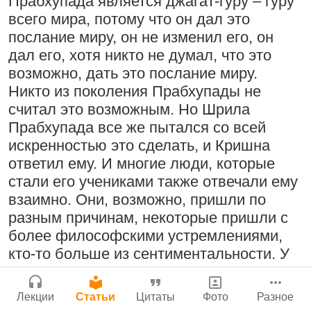
Прабхупада является джагат-гуру – гуру
Поклоняться Бхактивиноду Тхакуру,
всего мира, потому что он дал это
Сайт
исполняя его бхаджаны
послание миру, он не изменил его, он
Войти
|
Регистрация
|
История версий
|
1:14:02
|
12 сентября
дал его, хотя никто не думал, что это
Инструкция
2008
|
Бойсе, Айдахо, США
возможно, дать это послание миру.
Нектар имени Кришны
Никто из поколения Прабхупады не
24 июля 2026
считал это возможным. Но Шрила
Прабхупада все же пытался со всей
Радхарани — глава департамента
искренностью это сделать, и Кришна
служений
ответил ему. И многие люди, которые
1:05:35
|
7 сентября 2008
|
стали его учениками также отвечали ему
Орегон, США
Подрыватели доверия к себе
взаимно. Они, возможно, пришли по
Джанмаштами в Тбилиси 2025
22 июля 2026
разным причинам, некоторые пришли с
более философскими устремлениями,
кто-то больше из сентиментальности. У
Деятельность на благо всех живых
каждого – разные случаи. Но для всех
существ
Шрила Прабхупада учил философии
33:28
|
30 ноября 2019
|
Лекции
Статьи
Цитаты
Фото
Разное
Милость Кришны, проявляющаяся в
сознания Кришны, потому что это его
Бг 5.25
|
Салем, Тамил