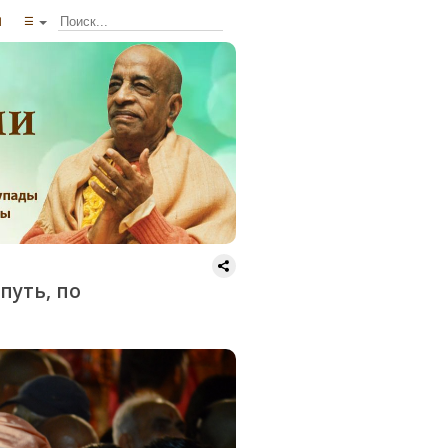
ы
☰
путь, по