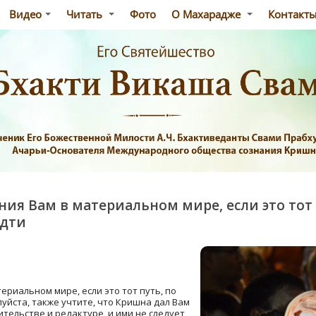
Видео
Читать
Фото
О Махарадже
Контакт
ия Вам в материальном мире, если это тот 
идти
ериальном мире, если это тот путь, по
уйста, также учтите, что Кришна дал Вам
тельстве и редактуре, и ими не следует