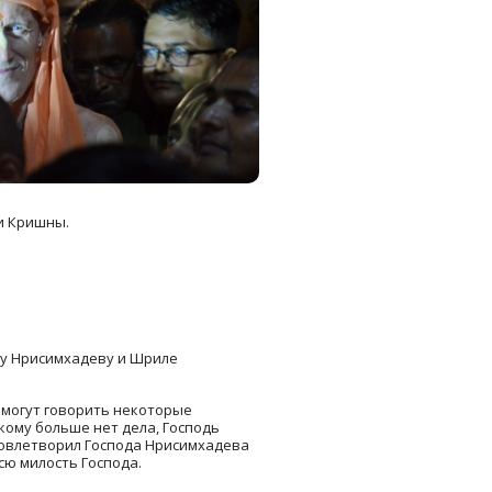
и Кришны.
ду Нрисимхадеву и Шриле
о могут говорить некоторые
икому больше нет дела, Господь
довлетворил Господа Нрисимхадева
сю милость Господа.