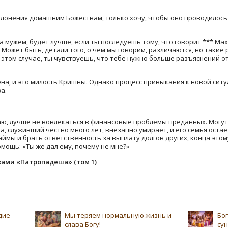
клонения домашним Божествам, только хочу, чтобы оно проводилось
 мужем, будет лучше, если ты последуешь тому, что говорит *** Мах
т. Может быть, детали того, о чём мы говорим, различаются, но такие
в этом случае, ты чувствуешь, что тебе нужно больше разъяснений от
на, и это милость Кришны. Однако процесс привыкания к новой ситу
а.
маю, лучше не вовлекаться в финансовые проблемы преданных. Могу
, служивший честно много лет, внезапно умирает, и его семья остаё
ймы и брать ответственность за выплату долгов других, конца этому 
мощь: «Ты же дал ему, почему не мне?»
вами «Патропадеша» (том 1)
едие —
Мы теряем нормальную жизнь и
Бог
слава Богу!
су