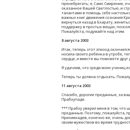
пренебрегать; я, Само Смирение, оч
оказанное Вашей Светлостью, и ст
талантами в помощь себе настолько
важных книг движения сознания Кр
вернуться назад в Бхарату, женитьс
поддержку в простых вещах, поскол
Пожалуйста, подумайте над этим.
8 августа 2003
Итак, теперь этот эпизод окончился.
носила своего ребёнка в утробе, те
сердце, и вместе вы поможете друг
Я удачлив, что среди моих учениц е
Теперь ты должна отдыхать. Пожалу
11 августа 2003
Спасибо, дорогие преданные, за в
Прабхупаде.
*** Прабху уверил меня в том, что 
преданные. Поэтому, пожалуйста, пр
Нрисимхадев, конечно же, очень до
своим мужеством во время трудност