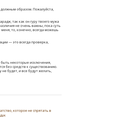
 должным образом. Пожалуйста,
арадж, так как он гуру твоего мужа
 различия не очень важны, пока суть
 меня, то, конечно, всегда можешь
ации — это всегда проверка,
т быть некоторые исключения,
тся без средств к существованию.
не будет, и все будут желать,
атство, которое не спрятать в
ндук