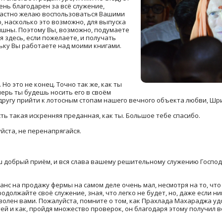
ень благодарен за всё служение,
растно желаю воспользоваться Вашими
, насколько это возможно, для выпуска
ишны. Поэтому Вы, возможно, подумаете
я здесь, если пожелаете, и получать
ьку Вы работаете над моими книгами.
 Но это не конец. Точно так же, как ты
перь ты будешь носить его в своём
 другу прийти к лотосным стопам нашего вечного объекта любви, Шр
сть такая искренняя преданная, как ты. Большое тебе спасибо.
йста, не перенапрягайся.
аш добрый приём, и вся слава вашему решительному служению Госпо
шанс на продажу фермы на самом деле очень мал, несмотря на то, чт
одолжайте своё служение, зная, что легко не будет, но, даже если н
волен вами. Пожалуйста, помните о том, как Прахлада Махараджа у
ей и как, пройдя множество проверок, он благодаря этому получил в