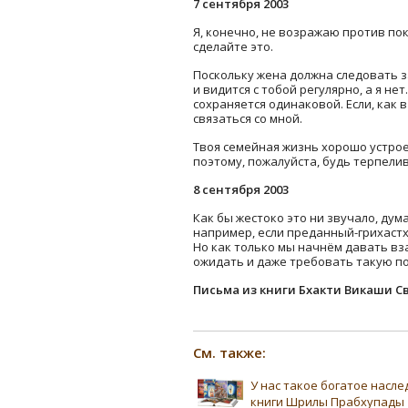
7 сентября 2003
Я, конечно, не возражаю против по
сделайте это.
Поскольку жена должна следовать за
и видится с тобой регулярно, а я не
сохраняется одинаковой. Если, как 
связаться со мной.
Твоя семейная жизнь хорошо устрое
поэтому, пожалуйста, будь терпелив
8 сентября 2003
Как бы жестоко это ни звучало, ду
например, если преданный-грихастха
Но как только мы начнём давать вза
ожидать и даже требовать такую по
Письма из книги Бхакти Викаши С
См. также:
У нас такое богатое насл
книги Шрилы Прабхупады