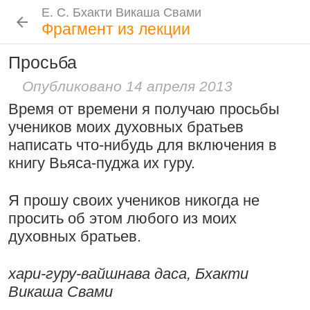
Е. С. Бхакти Викаша Свами
Е. С. Бхакти Викаша Свами
Е. С. Бхакти Викаша Свами
Е. С. Бхакти Викаша Свами
Шрила Прабхупада
Лекции
Цитаты Шрилы Прабхупады
Фотоальбом
Фрагмент из лекции
Биография
|
Книги
|
Цитаты
|
Лекции и беседы
|
Подношения
Просьба
Проповеднические принципы, данные
Новые
История
Популярные
Бхакти Викаша Свами
Шри Чайтаньей Махапрабху
Опубликовано 14 апреля 2013
Рука в мешочке с чётками более
Биография
|
Книги
|
График
|
Лекции
|
6 августа 2026
Время от времени я получаю просьбы
важна, чем шнур на плече
Скачать все лекции
|
учеников моих духовных братьев
Подношения учеников
15:53
|
16 ноября 2008
|
написать что-нибудь для включения в
Намаккал, Тамил Наду,
книгу Вьяса-пуджа их гуру.
Инициация
Индия
Общие стандарты
|
Следовать по стопам ачарьев
Я прошу своих учеников никогда не
Требования Махараджа
просить об этом любого из моих
4 августа 2026
Резкие слова для Нараяны
Видеоканалы
духовных братьев.
46:40
|
1 октября 2008
|
Шраванам-киртанам в Васильево 2026
YouTube
|
ВК Видео
|
Дзен
|
RuTube
Токио, Япония
хари-гуру-вайшнава даса, Бхакти
Ссылки
Викаша Свами
Контакты