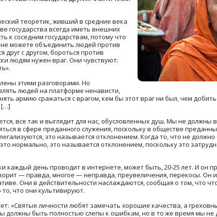
еский теоретик, живший в средние века
ве государства всегда иметь внешних
ь к соседним государствам, потому что
ы не можете объединить людей против
я друг с другом, бороться против
ски людям нужен враг. Они чувствуют:
ь».
тлены этими разговорами. Но
овлять людей на платформе ненависти,
ять армию сражаться с врагом, кем бы этот враг ни был, чем добить
 […]
тся, все так и выглядит для нас, обусловленных душ. Мы не должны 
яться в сфере преданного служения, поскольку в обществе преданных
легализуются, это называется отклонением. Когда то, что не должно
о это нормально, это называется отклонением, поскольку это затру
и каждый день проводит в интернете, может быть, 20-25 лет. И он п
оворит — правда, многое — неправда, преувеличения, перекосы. Он и
ативе. Они в действительности наслаждаются, сообщая о том, что что
 то, что они культивируют.
ует: «Святые личности любят замечать хорошие качества, а грехов
 мы должны быть полностью слепы к ошибкам, но в то же время мы не