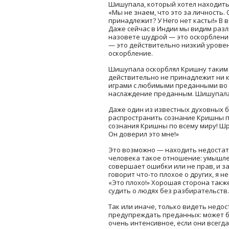
Шишупала, который хотел находить 
«Мы не знаем, что это за личность.
принадлежит? У Него нет касты!» В 
Даже сейчас в Индии мы видим разли
назовете шудрой — это оскорблени
— это действительно низкий уровень
оскорбление.
Шишупала оскорблял Кришну таким о
действительно не принадлежит ни к 
играми с любимыми преданными во В
наслаждение преданным. Шишупала 
Даже один из известных духовных 
распространить сознание Кришны по
сознания Кришны по всему миру! Шри
Он доверил это мне!»
Это возможно — находить недостатки
человека такое отношение: умышлен
совершает ошибки или не прав, и за
говорит что-то плохое о других, я н
«Это плохо!» Хорошая сторона также
судить о людях без разбирательств.
Так или иначе, только видеть недос
предупреждать преданных: может быт
очень интенсивное, если они всегд