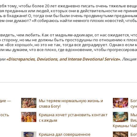
себя тому, чтобы более 20 лет ежедневно писать очень тяжелые вещ
ая преданных или людей, которых они в действительности не прини
ть в бхаджане! О, тогда они бы были очень продвинутыми преданными
ем они думают? «Я собираюсь найти немного плохих новостей, чтобы
авидеть, чем любить. Как от мадхьям-адхикари, от нас ожидается, чт
сторону, но мы не должны быть простодушны по отношению к плохо
: «Все хорошо!», но это не так, тогда все деградирует. Однако если
ли мы думаем, что все плохо, где вдохновение, чтобы прогрессиров
ции
«Discrepancies, Deviations, and Intense Devotional Service».
Лекция 
едие —
Мы теряем нормальную жизнь и
Бог
слава Богу!
су
ность
Кришна хочет установить контакт
Мы
с каждым
Ви
Кришны Чай
Кришна дал совершенное
Бог