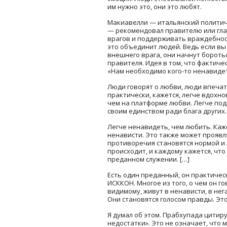
им нужно это, они это любят.
Макиавелли — итальянский политич
— рекомендовал правителю или гла
врагов и поддерживать враждебност
это объединит людей. Ведь если в
внешнего врага, они начнут боротьс
правителя. Идея в том, что фактиче
«Нам необходимо кого-то ненавидет
Люди говорят о любви, люди впеча
практически, кажется, легче вдохн
чем на платформе любви. Легче подн
своим единством ради блага других.
Легче ненавидеть, чем любить. Каже
ненависти. Это также может проявл
противоречия становятся нормой и 
происходит, и каждому кажется, чт
преданном служении. […]
Есть один преданный, он практическ
ИСККОН. Многое из того, о чем он г
видимому, живут в ненависти, в нег
Они становятся голосом правды. Это
Я думал об этом. Прабхупада цитир
недостатки». Это не означает, что