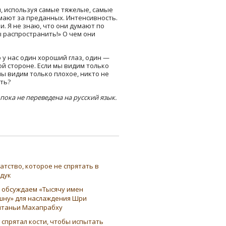
и, используя самые тяжелые, самые
мают за преданных. Интенсивность.
. Я не знаю, что они думают по
 распространить!» О чем они
о у нас один хороший глаз, один —
й стороне. Если мы видим только
 мы видим только плохое, никто не
ать?
пока не переведена на русский язык.
атство, которое не спрятать в
ндук
 обсуждаем «Тысячу имен
шну» для наслаждения Шри
таньи Махапрабху
 спрятал кости, чтобы испытать