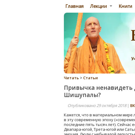
Главная
Лекции
Книги
Читать
>
Статьи
Привычка ненавидеть 
Шишупалы?
Опубликовано 29 октября 2018
|
ВК
Кажется, что в материальном мире 
в эту современную эпоху («совреме
последние пять тысяч лет). Сейчас е
Двапара-югой, Трета-югой или Сать
эмоция. Люди с небывалой легкость