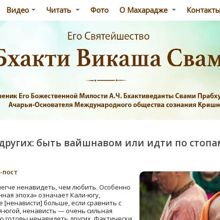
Видео
Читать
Фото
О Махарадже
Контакт
других: быть вайшнавом или идти по стопа
-пост
легче ненавидеть, чем любить. Особенно
нная эпоха» означает Кали-югу,
е [ненависти] больше, если сравнить с
я-югой, ненависть — очень сильная
ю готовы ненавидеть других. Фактически