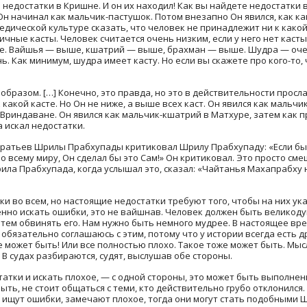
недостатки в Кришне. И он их находил! Как вы найдете недостатки
 Он начинал как мальчик-пастушок. Потом внезапно Он явился, как ка
ведической культуре сказать, что человек не принадлежит ни к како
чные касты. Человек считается очень низким, если у него нет касты
е. Вайшья — выше, кшатрий — выше, брахман — выше. Шудра — очен
. Как минимум, шудра имеет касту. Но если вы скажете про кого-то, 
бразом. […] Конечно, это правда, но это в действительности просл
какой касте. Но Он не ниже, а выше всех каст. Он явился как мальч
риндаване. Он явился как мальчик-кшатрий в Матхуре, затем как 
искал недостатки.
братьев Шрилы Прабхупады критиковал Шрилу Прабхупаду: «Если бы
 всему миру, Он сделал бы это Сам!» Он критиковал. Это просто см
ла Прабхупада, когда услышал это, сказал: «Чайтанья Махапрабху н
 во всем, но настоящие недостатки требуют того, чтобы на них указ
но искать ошибки, это не вайшнав. Человек должен быть великодуш
тем обвинять его. Нам нужно быть немного мудрее. В настоящее врем
е обязательно соглашаюсь с этим, потому что у истории всегда есть д
 может быть! Или все полностью плохо. Такое тоже может быть. Мысл
 В судах разбираются, судят, выслушав обе стороны.
татки и искать плохое, — с одной стороны, это может быть выполне
ь, не стоит общаться с теми, кто действительно грубо отклонился. Н
а ищут ошибки, замечают плохое, тогда они могут стать подобными 