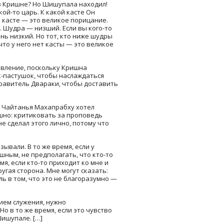
 в Кришне? Но Шишупала находил!
кой-то царь. К какой касте Он
й касте — это великое порицание.
. Шудра — низший. Если вы кого-то
ь низкий. Но тот, кто ниже шудры
что у него нет касты — это великое
авление, поскольку Кришна
ик-пастушок, чтобы наслаждаться
правитель Двараки, чтобы доставить
 Чайтанья Махапрабху хотел
ешно: критиковать за проповедь
е сделал этого лично, потому что
ывали. В то же время, если у
ным, не предполагать, что кто-то
я, если кто-то приходит ко мне и
ругая сторона. Мне могут сказать:
ь в том, что это не благоразумно —
нием служения, нужно
о в то же время, если это чувство
Шишупале. […]