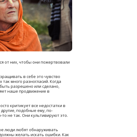
ся от них, чтобы они пожертвовали
взращивать в себе это чувство
 так много разногласий. Когда
 быть разрешено или сделано,
дняет наше продвижение в
росто критикует все недостатки в
 другие, подобные ему, по-
-то не так. Они культивируют это.
ные люди любят обнаруживать
 должны желать искать ошибки. Как