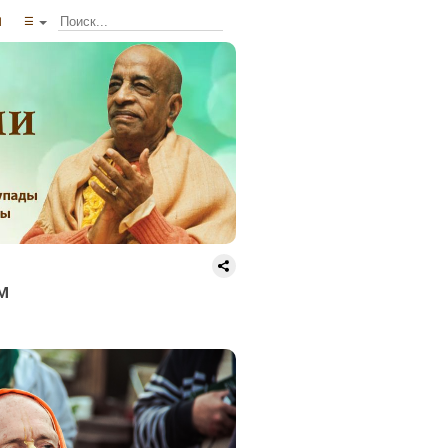
ы
☰
м