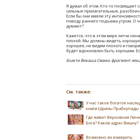
Я думал об этом. Кто-то посвящает 
сильные прилагательные, разоблач
Если бы они имели эту интенсивнос
поводу раннего подъема утром. О ч
думают?
Кажется, что в этом мире легче нен
плохой. Мы должны видеть хорошую 
хорошее, не видим плохого и говорим
будет вдохновлен быть хорошим. Ес
Бхакти
Викаша
Свами
, фрагмент
лек
См. также:
У нас такое богатое насл
книги Шрилы Прабхупады
Где живет Верховная Лич
Бога? Каков адрес Вишну?
Возможно ли измерить