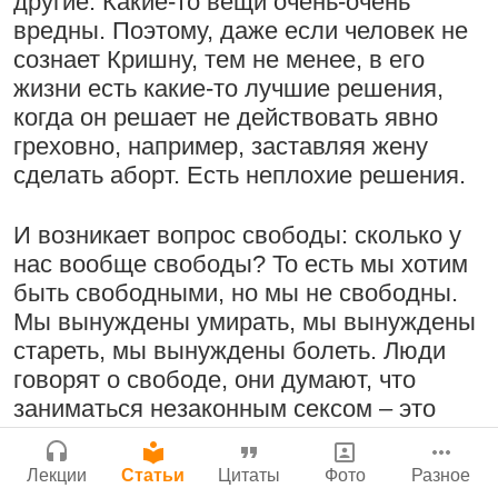
другие. Какие-то вещи очень-очень
Молитвы Санатаны Госвами к Господу
Бог, наука и атеизм, часть 2: Хвала
вредны. Поэтому, даже если человек не
Чайтанье
Сайт
слушателям!
сознает Кришну, тем не менее, в его
Войти
|
Регистрация
29 июля 2026
|
История версий
|
9:25
|
17 июля 2024
|
жизни есть какие-то лучшие решения,
Инструкция
Атланта, Джорджия, США
когда он решает не действовать явно
греховно, например, заставляя жену
сделать аборт. Есть неплохие решения.
Поклоняться Бхактивиноду Тхакуру,
Нектар имени Кришны
И возникает вопрос свободы: сколько у
исполняя его бхаджаны
24 июля 2026
нас вообще свободы? То есть мы хотим
1:14:02
|
12 сентября
быть свободными, но мы не свободны.
2008
|
Бойсе, Айдахо, США
Мы вынуждены умирать, мы вынуждены
Джанмаштами в Тбилиси 2025
стареть, мы вынуждены болеть. Люди
говорят о свободе, они думают, что
Подрыватели доверия к себе
Радхарани — глава департамента
заниматься незаконным сексом – это
22 июля 2026
служений
свобода. В общем-то все к этому
сводится. Но чувства диктуют им, они
1:05:35
|
7 сентября 2008
|
Лекции
Статьи
Цитаты
Фото
Разное
рабы своих чувств. То есть наши
Орегон, США