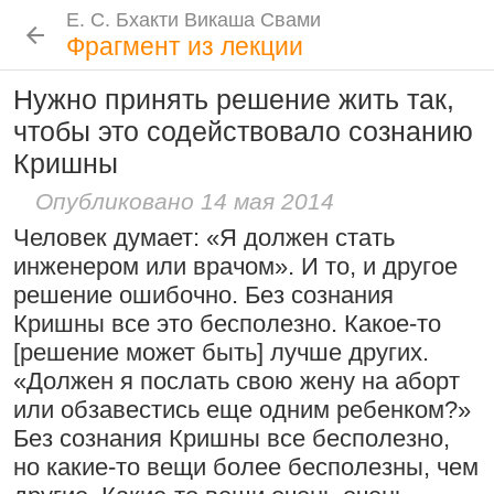
Е. С. Бхакти Викаша Свами
Е. С. Бхакти Викаша Свами
Е. С. Бхакти Викаша Свами
Е. С. Бхакти Викаша Свами
Шрила Прабхупада
Лекции
Цитаты Шрилы Прабхупады
Фотоальбом
Фрагмент из лекции
Биография
|
Книги
|
Цитаты
|
Лекции и беседы
|
Подношения
Нужно принять решение жить так,
Проповеднические принципы, данные
Новые
История
Популярные
чтобы это содействовало сознанию
Бхакти Викаша Свами
Шри Чайтаньей Махапрабху
Рука в мешочке с чётками более
Кришны
Биография
|
Книги
|
График
|
Лекции
|
6 августа 2026
важна, чем шнур на плече
Скачать все лекции
|
Опубликовано 14 мая 2014
Подношения учеников
15:53
|
16 ноября 2008
|
Человек думает: «Я должен стать
Намаккал, Тамил Наду,
Инициация
инженером или врачом». И то, и другое
Индия
Общие стандарты
|
решение ошибочно. Без сознания
Следовать по стопам ачарьев
Требования Махараджа
Кришны все это бесполезно. Какое-то
4 августа 2026
Резкие слова для Нараяны
[решение может быть] лучше других.
Видеоканалы
«Должен я послать свою жену на аборт
46:40
|
1 октября 2008
|
Шраванам-киртанам в Васильево 2026
YouTube
|
ВК Видео
|
Дзен
|
RuTube
или обзавестись еще одним ребенком?»
Токио, Япония
Ссылки
Без сознания Кришны все бесполезно,
но какие-то вещи более бесполезны, чем
Контакты