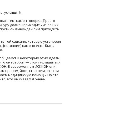
ь, услышит!»
ван тем, как он говорил. Просто
: «Гуру должен приходить из-за них
лупости он вынужден был приходить
ать той садхане, которую установил
 [послание] как оно есть. Быть
о.
общаемся к некоторым этим идеям.
что он говорит — стоит услышать. Я
ККОН. В современном ИСККОН они
ым правам, йоге, стольким разным
ваем медицинскую помощь. Но это
 то, что он сказал! Я очень