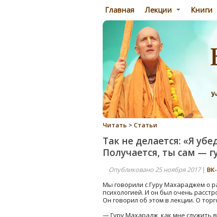
Главная
Лекции
Книги
Читать
>
Статьи
Так не делается: «Я уб
Получается, ты сам — г
Опубликовано 25 ноября 2017
|
ВК
Мы говорили с Гуру Махараджем о 
психологией. И он был очень расстр
Он говорил об этом в лекции. О тор
— Гуру Махарадж, как мне служить 