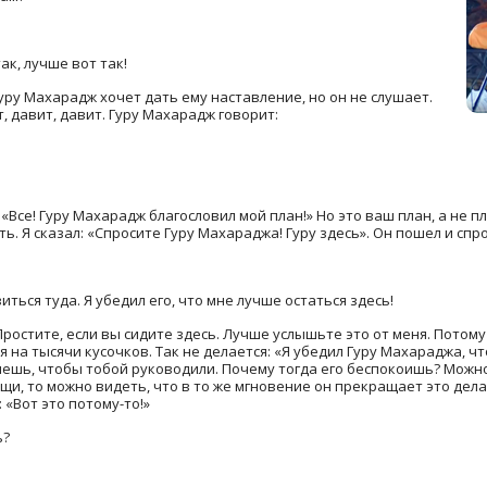
ак, лучше вот так!
Гуру Махарадж хочет дать ему наставление, но он не слушает.
, давит, давит. Гуру Махарадж говорит:
 «Все! Гуру Махарадж благословил мой план!» Но это ваш план, а не
ть. Я сказал: «Спросите Гуру Махараджа! Гуру здесь». Он пошел и спро
ться туда. Я убедил его, что мне лучше остаться здесь!
 Простите, если вы сидите здесь. Лучше услышьте это от меня. Потому
на тысячи кусочков. Так не делается: «Я убедил Гуру Махараджа, что
очешь, чтобы тобой руководили. Почему тогда его беспокоишь? Можн
ещи, то можно видеть, что в то же мгновение он прекращает это дела
 «Вот это потому-то!»
ь?