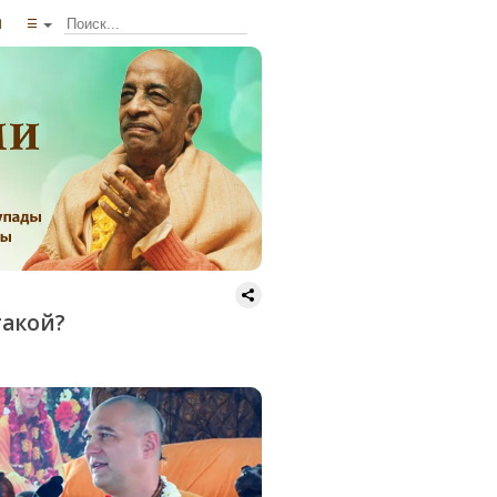
ы
☰
такой?