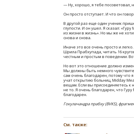
— Ну, хорошо, я тебе посоветовал, 
Он просто отступает. И что он гово
В другой раз еще один ученик прише
глупости. И он ушел. Я сказал: «Гур
из жизни в жизнь». Но мы же не хо
снова и снова.
Иначе это все очень просто и легко
Шрила Прабхупада, читать 16 круго
честным и простым в поведении. Вот 
Но вот это отношение должно изме
Мы должны быть немного чувствитель
сам очень благодарен, потому что
учат открытию больниц, Midday Mea
вещам. Если вы присоединяетесь к
не то. Я очень благодарен, что Гуру
благодарен.
Гокулачандра прабху (
BVKS), фрагме
См. также: