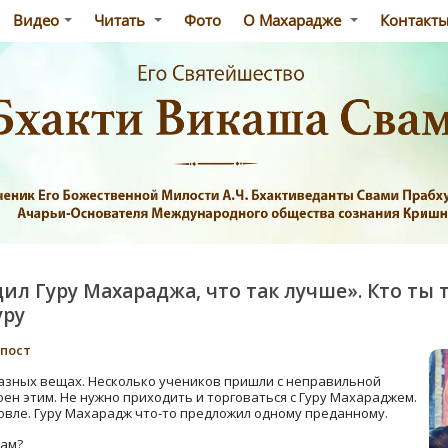
Видео
Читать
Фото
О Махарадже
Контакт
едил Гуру Махараджа, что так лучше». Кто ты 
уру
-пост
разных вещах. Несколько учеников пришли с неправильной
оен этим. Не нужно приходить и торговаться с Гуру Махараджем.
говле. Гуру Махарадж что-то предложил одному преданному.
вам?