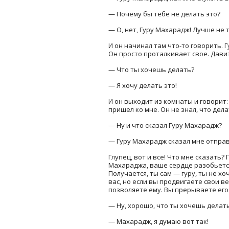
— Почему бы тебе не делать это?
— О, нет, Гуру Махарадж! Лучше не т
И он начинал там что-то говорить. 
Он просто проталкивает свое. Давит
— Что ты хочешь делать?
— Я хочу делать это!
И он выходит из комнаты и говорит:
пришел ко мне. Он не знал, что дела
— Ну и что сказал Гуру Махарадж?
— Гуру Махарадж сказал мне отправи
Глупец, вот и все! Что мне сказать?
Махараджа, ваше сердце разобьется 
Получается, ты сам — гуру, ты не х
вас, но если вы продвигаете свои в
позволяете ему. Вы прерываете его:
— Ну, хорошо, что ты хочешь делат
— Махарадж, я думаю вот так!