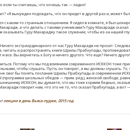
но если ты считаешь, что хочешь так — ладно!
рит? «Я вынужден подождать, что он придет в другой раз и, может быт
л с каким-то странным отношением. Я сидел в комнате, я был шокиро
у Махарадж, а что делать с такими учениками?» Гуру Махарадж сказал
тим оказывать Гуру Махараджу такое служение, чтобы из-за нашей г
. Ничего экстраординарного от нас Гуру Махарадж не просит. Следов
в, читать и распространять книги Шрилы Прабхупады, проповедовать
и все. Вы вернетесь к Богу и ничего другого. Что еще? Ничего другог
ниться. Потому что мы под влиянием современного ИСККОН тоже при
ными, чтобы слушать. Пусть он говорит, а мы должны слушать. То, 
 я не смог бы понять послание Шрилы Прабхупады в современном ИС
l (программа школьных обедов — прим. ред.), женской свободе, равн
 нынешнему ИСККОН, вы думаете, что мы тоже кормим бедных, оказы
 Махарадж говорит нам, что это не то, что сказал Прабхупада, а вот —
нт
лекции в день Вьяса-пуджи, 2015 год