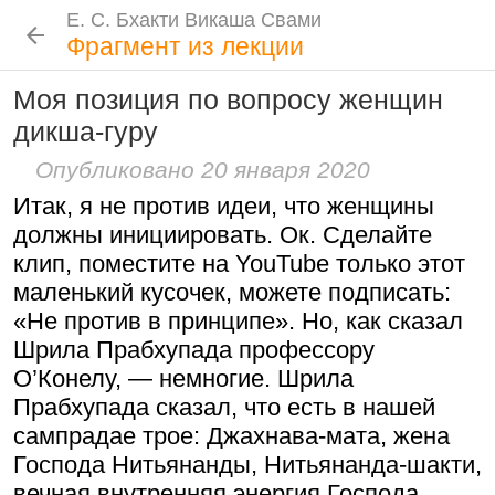
Е. С. Бхакти Викаша Свами
Е. С. Бхакти Викаша Свами
Е. С. Бхакти Викаша Свами
Е. С. Бхакти Викаша Свами
Шрила Прабхупада
Лекции
Цитаты Шрилы Прабхупады
Фотоальбом
Фрагмент из лекции
Биография
|
Книги
|
Цитаты
|
Лекции и беседы
|
Подношения
Моя позиция по вопросу женщин
Проповеднические принципы, данные
Новые
История
Популярные
дикша-гуру
Бхакти Викаша Свами
Шри Чайтаньей Махапрабху
Рука в мешочке с чётками более
Биография
|
Книги
|
График
|
Лекции
|
6 августа 2026
Опубликовано 20 января 2020
важна, чем шнур на плече
Скачать все лекции
|
Итак, я не против идеи, что женщины
Подношения учеников
15:53
|
16 ноября 2008
|
должны инициировать. Ок. Сделайте
Намаккал, Тамил Наду,
Инициация
клип, поместите на YouTube только этот
Индия
маленький кусочек, можете подписать:
Общие стандарты
|
Следовать по стопам ачарьев
«Не против в принципе». Но, как сказал
Требования Махараджа
Шрила Прабхупада профессору
4 августа 2026
Резкие слова для Нараяны
Видеоканалы
О’Конелу, — немногие. Шрила
46:40
|
1 октября 2008
|
Шраванам-киртанам в Васильево 2026
YouTube
|
ВК Видео
|
Дзен
|
RuTube
Прабхупада сказал, что есть в нашей
Токио, Япония
сампрадае трое: Джахнава-мата, жена
Ссылки
Господа Нитьянанды, Нитьянанда-шакти,
Контакты
вечная внутренняя энергия Господа