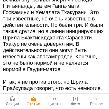
Молитвы Санатаны Госвами к Господу
Бог, наука и атеизм, часть 2: Хвала
Нитьянанды, затем Ганга-мата
Чайтанье
Сайт
слушателям!
Госвамини и Хемалата Тхакурани. Это
Войти
|
Регистрация
29 июля 2026
|
История версий
|
9:25
|
17 июля 2024
|
три известные, не очень известные в
Инструкция
Атланта, Джорджия, США
действительности. Но были три. И были
также другие, но в линии инициирующих
Шрила Бхактисиддханта Сарасвати
Тхакур не очень доверял им. В
Поклоняться Бхактивиноду Тхакуру,
Нектар имени Кришны
действительности они могут быть
исполняя его бхаджаны
24 июля 2026
известны как апасампрадаи. Конечно,
1:14:02
|
12 сентября
это не было нормой и не является
2008
|
Бойсе, Айдахо, США
нормой в Гаудия-матхе.
Джанмаштами в Тбилиси 2025
Итак, я не против этого, но Шрила
Подрыватели доверия к себе
Прабхупада говорит, что есть немногие.
Радхарани — глава департамента
И по факту выявлено несколько
22 июля 2026
служений
свидетельств из шастр в этой связи, из
1:05:35
|
7 сентября 2008
|
Лекции
Статьи
Цитаты
Фото
Разное
«Нарада-панчаратры», которая
Орегон, США