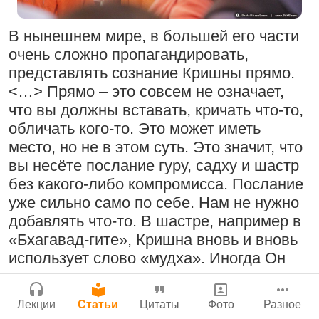
Молитвы Санатаны Госвами к Господу
Бог, наука и атеизм, часть 2: Хвала
Чайтанье
Сайт
слушателям!
В нынешнем мире, в большей его части
Войти
|
Регистрация
29 июля 2026
|
История версий
|
9:25
|
17 июля 2024
|
очень сложно пропагандировать,
Инструкция
Атланта, Джорджия, США
представлять сознание Кришны прямо.
<…> Прямо – это совсем не означает,
что вы должны вставать, кричать что-то,
обличать кого-то. Это может иметь
Поклоняться Бхактивиноду Тхакуру,
Нектар имени Кришны
место, но не в этом суть. Это значит, что
исполняя его бхаджаны
24 июля 2026
вы несёте послание гуру, садху и шастр
1:14:02
|
12 сентября
без какого-либо компромисса. Послание
2008
|
Бойсе, Айдахо, США
уже сильно само по себе. Нам не нужно
Джанмаштами в Тбилиси 2025
добавлять что-то. В шастре, например в
«Бхагавад-гите», Кришна вновь и вновь
Подрыватели доверия к себе
использует слово «мудха». Иногда Он
Радхарани — глава департамента
приукрашивает его, говоря «вимудха»,
22 июля 2026
служений
что значит не просто глупец и негодяй, а
1:05:35
|
7 сентября 2008
|
Лекции
Статьи
Цитаты
Фото
Разное
полный глупец и отъявленный негодяй.
Орегон, США