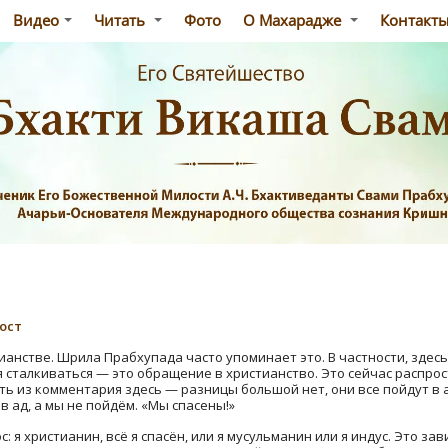
Видео
Читать
Фото
О Махарадже
Контакт
ост
ианстве. Шрила Прабхупада часто упоминает это. В частности, здес
я сталкиваться — это обращение в христианство. Это сейчас распро
ть из комментария здесь — разницы большой нет, они все пойдут в 
в ад, а мы не пойдём. «Мы спасены!»
: я христианин, всё я спасён, или я мусульманин или я индус. Это за