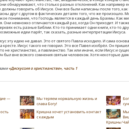
они обнаруживают, что столько разных отклонений. Как например ес
е должны говорить об Иисусе. Они все были написаны после того, как 
ласны друг с другом в фактических деталях того, что же произошло. М
 такое понимание, что Господь является в каждый день Брахмы. Как м
. Они немножко отличаются каждый раз, когда Он приходит. И также
рквях есть разные Библии. Кто-то принимает одни книги, кто-то дру
возможные идеи паря́т, так сказать, разные интерпретации Иисуса.
Иисус эту идею не давал. Это от святого Павла исходило. И сама основ
а кресте. Иисус такого не говорил. Это все Павел изобрёл. Он пришел
это не христианство, а павлианство. Так или иначе, если Иисус и с
 Он был вне всякого сомнения святым человеком. Хотя некоторые даж
Свами
«Дискуссия о христианстве», часть 1
едие —
Мы теряем нормальную жизнь и
Бог
слава Богу!
су
ность
Кришна хочет установить контакт
Мы
с каждым
Ви
Кришны Чай