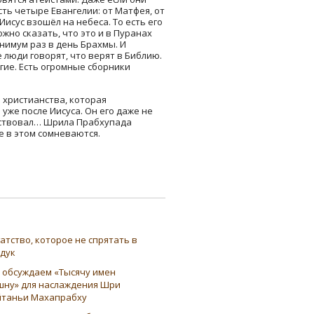
ть четыре Евангелии: от Матфея, от
Иисус взошёл на небеса. То есть его
ожно сказать, что это и в Пуранах
инимум раз в день Брахмы. И
 люди говорят, что верят в Библию.
гие. Есть огромные сборники
а христианства, которая
 уже после Иисуса. Он его даже не
уществовал… Шрила Прабхупада
е в этом сомневаются.
атство, которое не спрятать в
ндук
 обсуждаем «Тысячу имен
шну» для наслаждения Шри
таньи Махапрабху