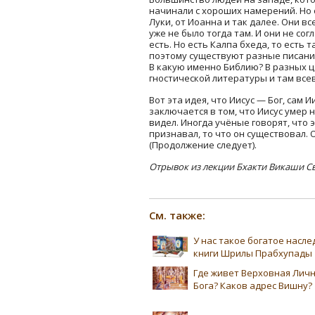
начинали с хороших намерений. Но 
Луки, от Иоанна и так далее. Они вс
уже не было тогда там. И они не сог
есть. Но есть Калпа бхеда, то есть
поэтому существуют разные писания
В какую именно Библию? В разных це
гностической литературы и там все
Вот эта идея, что Иисус — Бог, сам 
заключается в том, что Иисус умер н
видел. Иногда учёные говорят, что 
признавал, то что он существовал.
(Продолжение следует).
Отрывок из лекции Бхакти Викаши 
См. также:
У нас такое богатое насл
книги Шрилы Прабхупады
Где живет Верховная Лич
Бога? Каков адрес Вишну?