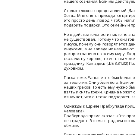
нашего сознания. Если мы действуем
Столько ложных представлений. Даж
Хотя… Мне опять приходится цитиро
это просто день, повод, чтобы напи
подарить подарки. Это семейный п
Но в действительности никто не зна
не существовал. Потому что они гов
Иисусе, почему они говорят этот д
индусами, а на западе их называют
распространено по всему миру. Люд
сказали: ну хорошо, то есть вы мож
празднику. Как здесь (ШБ 3.31.32) П
духовном.
Пасха тоже. Раньше это был большой 
за теология. Они убили Бога. Если о
наших грехов. То есть ему нужно бы
взять и снять грехи. Кришна может с
означает, что он тоже подвержен з
Однажды к Шриле Прабхупаде пришел
человека».
Прабхупада прямо сказал: «Это прос
не страдает. Это мы страдаем потом
обман».
Большинство людей на западе, кото