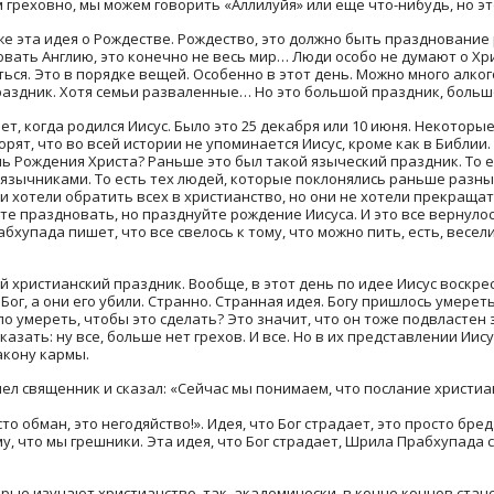
 греховно, мы можем говорить «Аллилуйя» или еще что-нибудь, но эт
е эта идея о Рождестве. Рождество, это должно быть празднование 
вать Англию, это конечно не весь мир… Люди особо не думают о Хри
ться. Это в порядке вещей. Особенно в этот день. Можно много алког
раздник. Хотя семьи разваленные… Но это большой праздник, больш
ет, когда родился Иисус. Было это 25 декабря или 10 июня. Некоторы
орят, что во всей истории не упоминается Иисус, кроме как в Библии
ень Рождения Христа? Раньше это был такой языческий праздник. То
 язычниками. То есть тех людей, которые поклонялись раньше разн
и хотели обратить всех в христианство, но они не хотели прекращат
ете праздновать, но празднуйте рождение Иисуса. И это все вернуло
рабхупада пишет, что все свелось к тому, что можно пить, есть, весе
христианский праздник. Вообще, в этот день по идее Иисус воскрес. 
н Бог, а они его убили. Странно. Странная идея. Богу пришлось умере
ло умереть, чтобы это сделать? Это значит, что он тоже подвластен
казать: ну все, больше нет грехов. И все. Но в их представлении Иис
акону кармы.
 священник и сказал: «Сейчас мы понимаем, что послание христианс
то обман, это негодяйство!». Идея, что Бог страдает, это просто бр
у, что мы грешники. Эта идея, что Бог страдает, Шрила Прабхупада 
рые изучают христианство, так, академически, в конце концов стано