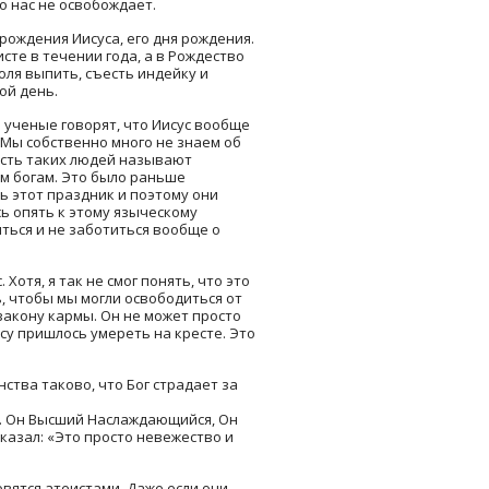
о нас не освобождает.
рождения Иисуса, его дня рождения.
сте в течении года, а в Рождество
оля выпить, съесть индейку и
ой день.
е ученые говорят, что Иисус вообще
. Мы собственно много не знаем об
 есть таких людей называют
ым богам. Это было раньше
ь этот праздник и поэтому они
сь опять к этому языческому
литься и не заботиться вообще о
Хотя, я так не смог понять, что это
ть, чтобы мы могли освободиться от
 закону кармы. Он не может просто
усу пришлось умереть на кресте. Это
тва таково, что Бог страдает за
ед. Он Высший Наслаждающийся, Он
сказал: «Это просто невежество и
вятся атеистами. Даже если они