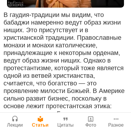
Поклоняться Бхактивиноду Тхакуру,
Сайт
исполняя его бхаджаны
В гаудия-традиции мы видим, что
Войти
|
Регистрация
|
История версий
|
1:14:02
|
12 сентября
бабаджи намеренно ведут образ жизни
Инструкция
2008
|
Бойсе, Айдахо, США
нищих. Это присутствует и в
Нектар имени Кришны
христианской традиции. Православные
24 июля 2026
монахи и монахи католические,
принадлежащие к некоторым орденам,
Радхарани — глава департамента
ведут образ жизни нищих. Однако в
служений
протестантизме, который тоже является
1:05:35
|
7 сентября 2008
|
одной из ветвей христианства,
Орегон, США
Подрыватели доверия к себе
считается, что богатство — это
Джанмаштами в Тбилиси 2025
22 июля 2026
проявление милости Божьей. В Америке
сильно развит бизнес, поскольку в
основе лежит протестантская этика:
Деятельность на благо всех живых
тяжело трудись и Господь вознаградит
существ
тебя.
33:28
|
30 ноября 2019
|
Лекции
Статьи
Цитаты
Фото
Разное
Милость Кришны, проявляющаяся в
Бг 5.25
|
Салем, Тамил