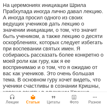
Молитвы Санатаны Госвами к Господу
Поклоняться Бхактивиноду Тхакуру,
На церемониях инициации Шрила
Чайтанье
Сайт
исполняя его бхаджаны
Прабхупада иногда лично давал лекцию.
Войти
|
Регистрация
29 июля 2026
|
История версий
|
А иногда просил одного из своих
1:14:02
|
12 сентября
Инструкция
2008
|
Бойсе, Айдахо, США
ведущих учеников дать лекцию о
значении инициации, о том, что значит
быть учеником, а также лекцию о десяти
оскорблениях, которых следует избегать
Радхарани — глава департамента
Нектар имени Кришны
при воспевании святых имен. Я
служений
24 июля 2026
собираюсь рассказать более конкретно о
1:05:35
|
7 сентября 2008
|
моей роли как гуру, как я ее
Орегон, США
воспринимаю и о том, что я ожидаю от
Джанмаштами в Тбилиси 2025
вас как учеников. Это очень большая
тема. В основном гуру хочет видеть, что
Подрыватели доверия к себе
ученики счастливы в сознании Кришны,
Деятельность на благо всех живых
хорошо заняты в служении Кришне,
22 июля 2026
существ
совершают прогресс и в конце концов
33:28
|
30 ноября 2019
|
Лекции
Статьи
Цитаты
Фото
Разное
становятся чистыми преданными и
Бг 5.25
|
Салем, Тамил