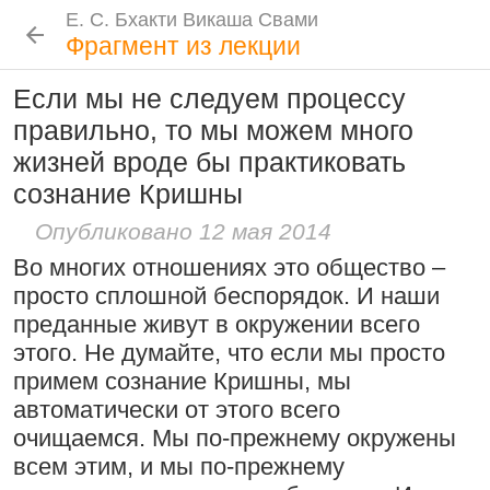
Е. С. Бхакти Викаша Свами
Е. С. Бхакти Викаша Свами
Е. С. Бхакти Викаша Свами
Е. С. Бхакти Викаша Свами
Шрила Прабхупада
Лекции
Цитаты Шрилы Прабхупады
Фотоальбом
Фрагмент из лекции
Биография
|
Книги
|
Цитаты
|
Лекции и беседы
|
Подношения
Если мы не следуем процессу
Сознание Кришны среди яванов и
Новые
История
Популярные
правильно, то мы можем много
Бхакти Викаша Свами
млеччх
Рука в мешочке с чётками более
жизней вроде бы практиковать
Биография
|
Книги
|
График
|
Лекции
|
9 августа 2026
важна, чем шнур на плече
Скачать все лекции
|
сознание Кришны
Подношения учеников
15:53
|
16 ноября 2008
|
Проповеднические принципы, данные
Опубликовано 12 мая 2014
Намаккал, Тамил Наду,
Шри Чайтаньей Махапрабху
Инициация
Во многих отношениях это общество –
Индия
6 августа 2026
Общие стандарты
|
просто сплошной беспорядок. И наши
Требования Махараджа
преданные живут в окружении всего
Резкие слова для Нараяны
этого. Не думайте, что если мы просто
Видеоканалы
примем сознание Кришны, мы
46:40
|
1 октября 2008
|
Шраванам-киртанам в Васильево 2026
YouTube
|
ВК Видео
|
Дзен
|
RuTube
Токио, Япония
автоматически от этого всего
Следовать по стопам ачарьев
Ссылки
очищаемся. Мы по-прежнему окружены
всем этим, и мы по-прежнему
4 августа 2026
Контакты