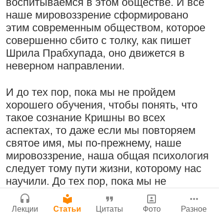
воспитываемся в этом обществе. И все
Бог, наука и атеизм, часть 2: Хвала
наше мировоззрение сформировано
Сайт
слушателям!
этим современным обществом, которое
Войти
|
Регистрация
|
История версий
|
9:25
|
17 июля 2024
|
совершенно сбито с толку, как пишет
Инструкция
Атланта, Джорджия, США
Шрила Прабхупада, оно движется в
Молитвы Санатаны Госвами к Господу
неверном направлении.
Чайтанье
29 июля 2026
И до тех пор, пока мы не пройдем
Поклоняться Бхактивиноду Тхакуру,
хорошего обучения, чтобы понять, что
исполняя его бхаджаны
такое сознание Кришны во всех
1:14:02
|
12 сентября
аспектах, то даже если мы повторяем
2008
|
Бойсе, Айдахо, США
святое имя, мы по-прежнему, наше
Нектар имени Кришны
Джанмаштами в Тбилиси 2025
мировоззрение, наша общая психология
24 июля 2026
следует тому пути жизни, которому нас
Радхарани — глава департамента
научили. До тех пор, пока мы не
служений
научимся думать по-другому, понимать, в
чем цель жизни и как ее достичь, мы
1:05:35
|
7 сентября 2008
|
Лекции
Статьи
Цитаты
Фото
Разное
Орегон, США