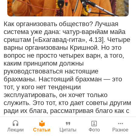
Нектар имени Кришны
Сайт
24 июля 2026
Радхарани — глава департамента
Войти
|
Регистрация
|
История версий
|
служений
Как организовать общество? Лучшая
Инструкция
1:05:35
|
7 сентября 2008
|
система уже дана: чатур-варнйам майа
Орегон, США
сриштам [«Бхагавад-гита», 4.13]. Четыре
варны организованы Кришной. Но это
Подрыватели доверия к себе
вопрос не просто четырех варн, а того,
22 июля 2026
каким принципом должны
Деятельность на благо всех живых
руководствоваться настоящие
существ
брахманы. Настоящий брахман — это
33:28
|
30 ноября 2019
|
тот, у кого нет тенденции
Бг 5.25
|
Салем, Тамил
Джанмаштами в Тбилиси 2025
эксплуатировать, он хочет только
Наду, Индия
Милость Кришны, проявляющаяся в
служить. Это тот, кто дает советы другим
Его именах
ради их блага, рассматривая благо как с
19 июля 2026
позиции материальных, так и духовных
Ответ на позицию Трипурари Свами
нужд. Он дает наставления каждому
2:51:00
|
8 августа 2010
|
Лекции
Статьи
Цитаты
Фото
Разное
индивидууму, как ради блага каждого в
Лика, Хорватия