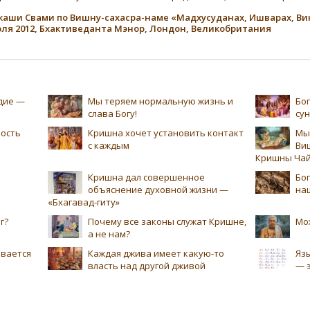
Викаши Свами по Вишну-сахасра-наме «Мадхусуданах, Ишварах, Ви
июля 2012, Бхактиведанта Мэнор, Лондон, Великобритания
едие —
Мы теряем нормальную жизнь и
Бог
слава Богу!
су
ность
Кришна хочет установить контакт
Мы
с каждым
Ви
Кришны Чай
Кришна дал совершенное
Бог
объяснение духовной жизни —
на
«Бхагавад-гиту»
г?
Почему все законы служат Кришне,
Мо
а не нам?
ивается
Каждая джива имеет какую-то
Язы
власть над другой дживой
— 