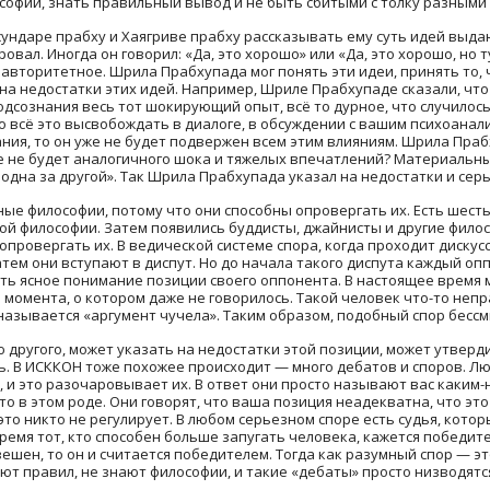
софий, знать правильный вывод и не быть сбитыми с толку разными
ндаре прабху и Хаягриве прабху рассказывать ему суть идей выда
ал. Иногда он говорил: «Да, это хорошо» или «Да, это хорошо, но 
еавторитетное. Шрила Прабхупада мог понять эти идеи, принять то, 
 на недостатки этих идей. Например, Шриле Прабхупаде сказали, ч
дсознания весь тот шокирующий опыт, всё то дурное, что случилось
 всё это высвобождать в диалоге, в обсуждении с вашим психоанали
ания, то он уже не будет подвержен всем этим влияниям. Шрила Прабх
ше не будет аналогичного шока и тяжелых впечатлений? Материальны
 одна за другой». Так Шрила Прабхупада указал на недостатки и се
е философии, потому что они способны опровергать их. Есть шест
ой философии. Затем появились буддисты, джайнисты и другие фило
опровергать их. В ведической системе спора, когда проходит дискус
атем они вступают в диспут. Но до начала такого диспута каждый о
есть ясное понимание позиции своего оппонента. В настоящее время 
 момента, о котором даже не говорилось. Такой человек что-то непр
называется «аргумент чучела». Таким образом, подобный спор бессм
 другого, может указать на недостатки этой позиции, может утвер
ь. В ИСККОН тоже похожее происходит — много дебатов и споров. Л
 и это разочаровывает их. В ответ они просто называют вас каким
то в этом роде. Они говорят, что ваша позиция неадекватна, что это
это никто не регулирует. В любом серьезном споре есть судья, кото
емя тот, кто способен больше запугать человека, кажется победител
ешен, то он и считается победителем. Тогда как разумный спор — э
ают правил, не знают философии, и такие «дебаты» просто низводятс