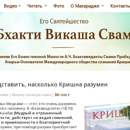
Видео
Читать
Фото
О Махарадже
Контакт
дставить, насколько Кришна разумен
хави | Вишну-сахасра-нама |
ВК-пост
ы» Медхави — «тот, кто очень разумен».
 к человеку. В «Бхагавад-гите» (18.10)
̇ш́айах̣
[Мудрый и отрешенный
гости, действует не ведая сомнений,
 и привязанности к благоприятной
азумен, при помощи разума приобретает