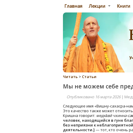
Главная
Лекции
Книги
Читать
>
Статьи
Мы не можем себе пре
Опубликовано 16 марта 2026
| Мед
Следующее имя «Вишну-сахасра-нам
Это качество также может относиться
Кришна говорит:
медха̄вӣ чхинна-сам
человек, находящийся в гуне бла
без неприязни к неблагоприятной
деятельности.]
— тот, кто очень р