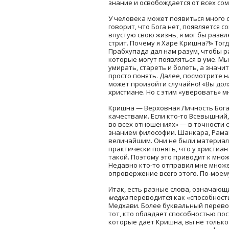
знание и освобождается от всех со
У человека может появиться много 
говорит, что Бога нет, появляется со
впустую свою жизнь, я мог бы развл
стрит. Почему я Харе Кришна?!» Тог
Прабхупада дал нам разум, чтобы 
которые могут появляться в уме. М
умирать, стареть и болеть, а значи
просто понять. Далее, посмотрите н
может произойти случайно! «Вы дол
христиане. Но с этим «уверовать» м
Кришна — Верховная Личность Бога
качествами. Если кто-то Всевышний
во всех отношениях» — в точности 
знанием философии. Шанкара, Рама
величайшим. Они не были материал
практически понять, что у христиан 
такой. Поэтому это приводит к множе
Недавно кто-то отправил мне множе
опровержение всего этого. По-моему
Итак, есть разные слова, означающ
медха
переводится как «способность
Медхави. Более буквальный перево
тот, кто обладает способностью пост
которые дает Кришна, вы не только