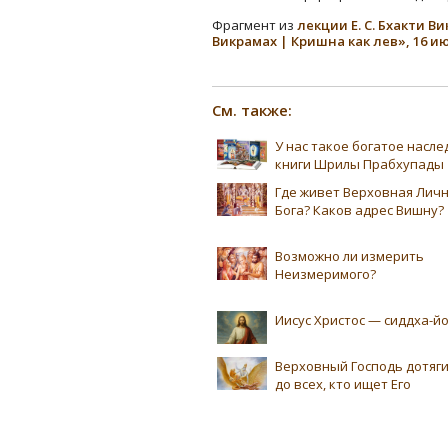
Фрагмент из
лекции Е. С. Бхакти 
Викрамах | Кришна как лев», 16 
См. также:
У нас такое богатое насл
книги Шрилы Прабхупады
Где живет Верховная Лич
Бога? Каков адрес Вишну?
Возможно ли измерить
Неизмеримого?
Иисус Христос — сиддха-йо
Верховный Господь дотяг
до всех, кто ищет Его