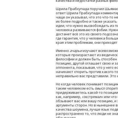
качества и недостатки разных фило
Шрила Прабхупада поручил Шьямасу
ответ Шрила Прабхупада комментиров
чаще он указывал, что это что-то н
их более подробно и также указать
идеи, что нужно высвобождать из по
человека развиваются фобии. Нужно
достанет всё это из своего подсозн
где гарантия, что у человека боль
края этим проблемам, они приходят
Именно
ачарьи
изучают всевозможны
которые произрастают из ведическ
философии и должен быть способен 
позицию, другой оглашает свою и з
оппонента, показывая, что у него 
начинают спорить против какого-то
неправильно вас представили. Это 
Но когда человек понимает позицию
таким человеком есть смысл спорит
придерживаетесь какой-то позиции,
как, например, «экстремал» или что-
обзывают вас или вашу позицию, и 
аргументы сторон. Но в нынешнее вр
качества шоумена, лучше язык подв
распространено то, что люди не зн
обзыванию.