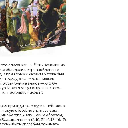
то это описание — «быть Всевышним
рьи
обладали непревзойденным
 и при этом их характер тоже был
у
,
от
садху
,
от
шастр
мы можем
о по сути они не знают — кто Он
угой раз я могу коснуться этого.
тил несколько часов на
арья приводит
шлоку
, и в ней слово
ет такую способность, называют
 множества книг». Таким образом,
авад-гиты» (4.10, 7.1, 9.12, 16.17),
 должны быть способны понимать