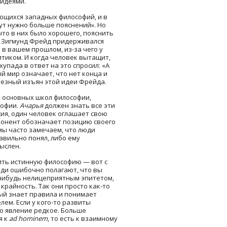
 идеями.
ющихся западных философий, и в
тут нужно больше пояснений». Но
что в них было хорошего, пояснить
то Зигмунд Фрейд придерживался
 в вашем прошлом, из-за чего у
тиком. И когда человек вытащит,
упада в ответ на это спросил: «А
й мир означает, что нет конца и
рьезный изъян этой идеи Фрейда.
ь основных школ философии,
софии.
Ачарья
должен знать все эти
сия, один человек оглашает свою
ппонент обозначает позицию своего
мы часто замечаем, что люди
авильно понял, либо ему
ыслен.
дить истинную философию — вот с
юди ошибочно полагают, что вы
-нибудь нелицеприятным эпитетом,
 крайность. Так они просто как-то
рый знает правила и понимает
ем. Если у кого-то развиты
то явление редкое. Больше
я к
аd hominem
, то есть к взаимному