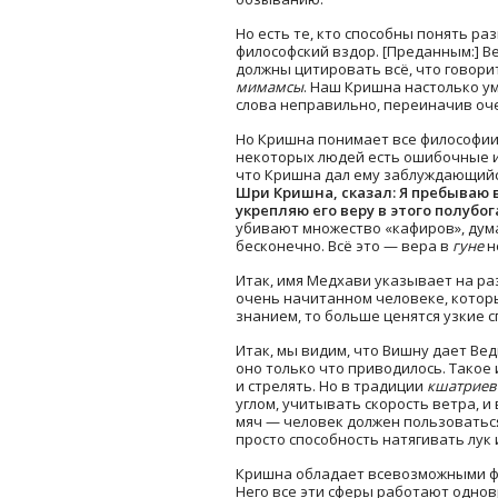
Но есть те, кто способны понять р
философский вздор. [Преданным:] В
должны цитировать всё, что говори
мимамсы
. Наш Кришна настолько у
слова неправильно, переиначив оч
Но Кришна понимает все философии
некоторых людей есть ошибочные ид
что Кришна дал ему заблуждающийс
Шри Кришна, сказал:
Я пребываю в
укрепляю его веру в этого полубога,
убивают множество «кафиров», дума
бесконечно. Всё это — вера в
гуне
н
Итак, имя Медхави указывает на ра
очень начитанном человеке, который
знанием, то больше ценятся узкие 
Итак, мы видим, что Вишну дает Ве
оно только что приводилось. Такое
и стрелять. Но в традиции
кшатрие
углом, учитывать скорость ветра, 
мяч — человек должен пользоваться
просто способность натягивать лук 
Кришна обладает всевозможными фо
Него все эти сферы работают однов