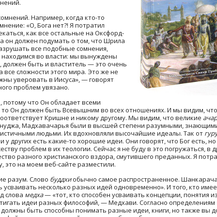
мнений.
сомнений. Например, когда кто-то
мнение: «О, Бога нет?! Я потратил
екаться, как все остальные на Оксфорд-
да он должен подумать о том, что Шрила
разрушать все подобные сомнения,
ы находимся во власти: мы вынуждены
т, должен быть и властитель — это очень
а все сложности этого мира. Это же не
жны уверовать в Иисуса», — говорят
ного проблем увязано.
, потому что Он обладает всеми
, то Он должен быть Всевышним во всех отношениях. И мы видим, ч
соответствует Кришне и никому другому. Мы видим, что великие
ача
нуджа, Мадхавачарья были в высшей степени разумными, знающими,
истичными людьми. Их вдохновляли высочайшие идеалы. Так от
гур
и у других есть какие-то хорошие идеи. Они говорят, что Бог есть, н
ству проблем в их теологии. Сейчас я не буду в это погружаться, в др
ство разного христианского вздора, смутившего преданных. Я потра
, это на моем веб-сайте разместили.
ие разум. Слово
буддхи
обычно самое распространенное. Шанкарач
 усваивать несколько разных идей одновременно». И того, кто име
д слова
медха
— «тот, кто способен усваивать концепции, понятия из
игать идеи разных философий, — Медхави. Согласно определениям «Бхаг
 должны быть способны понимать разные идеи, книги, но также вы