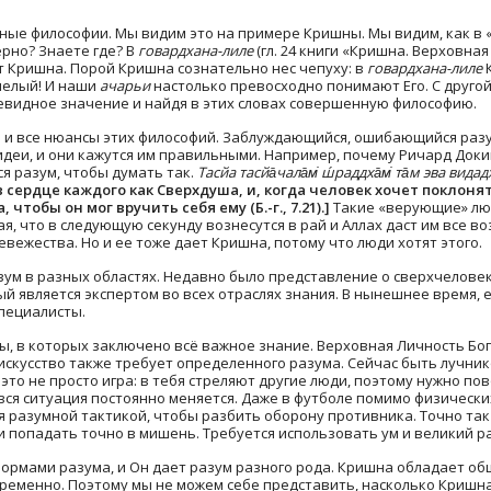
азные философии. Мы видим это на примере Кришны. Мы видим, как 
ерно? Знаете где? В
говардхана-лиле
(гл. 24 книги «Кришна. Верховная
т Кришна. Порой Кришна сознательно нес чепуху: в
говардхана-лиле
К
мелый! И наши
ачарьи
настолько превосходно понимают Его. С другой
евидное значение и найдя в этих словах совершенную философию.
 и все нюансы этих философий. Заблуждающийся, ошибающийся разу
еи, и они кажутся им правильными. Например, почему Ричард Докин
я разум, чтобы думать так.
Тасйа тасйа̄чала̄м̇ ш́раддха̄м̇ та̄м эва вида
 сердце каждого как Сверхдуша, и, когда человек хочет поклонят
 чтобы он мог вручить себя ему (Б.-г., 7.21).]
Такие «верующие» люди
я, что в следующую секунду вознесутся в рай и Аллах даст им все в
евежества. Но и ее тоже дает Кришна, потому что люди хотят этого.
зум в разных областях. Недавно было представление о сверхчеловек
 является экспертом во всех отраслях знания. В нынешнее время, ес
специалисты.
ды, в которых заключено всё важное знание. Верховная Личность Бог
 искусство также требует определенного разума. Сейчас быть лучн
в
это не просто игра: в тебя стреляют другие люди, поэтому нужно 
и вся ситуация постоянно меняется. Даже в футболе помимо физическ
 разумной тактикой, чтобы разбить оборону противника. Точно так 
и попадать точно в мишень. Требуется использовать ум и великий р
рмами разума, и Он дает разум разного рода. Кришна обладает обш
ременно. Поэтому мы не можем себе представить, насколько Кришна