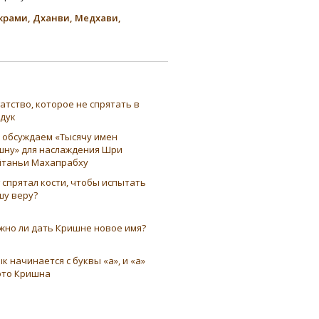
крами, Дханви, Медхави,
атство, которое не спрятать в
ндук
 обсуждаем «Тысячу имен
шну» для наслаждения Шри
таньи Махапрабху
 спрятал кости, чтобы испытать
шу веру?
жно ли дать Кришне новое имя?
к начинается с буквы «а», и «а»
это Кришна