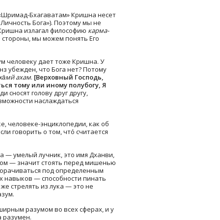
в «Шримад-Бхагаватам» Кришна несет
 Личность Бога»). Поэтому мы не
ришна излагал философию
карма-
 стороны, мы можем понять Его
м человеку дает тоже Кришна. У
з убежден, что Бога нет? Потому
дха̄мй ахам
.
[Верховный Господь,
ься тому или иному полубогу, Я
 сносят голову друг другу,
озможности наслаждаться
е, человеке-энциклопедии, как об
ли говорить о том, что́ считается
а — умелый лучник, это имя Дханви,
иком — значит стоять перед мишенью
поворачиваться под определенным
их навыков — способности пинать
же стрелять из лука — это не
азум.
ирным разумом во всех сферах, и у
 разумен.