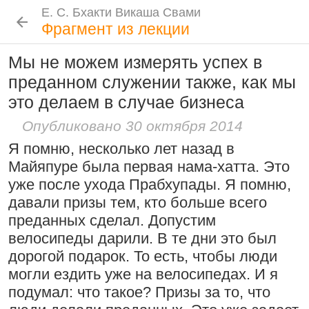
Е. С. Бхакти Викаша Свами
Е. С. Бхакти Викаша Свами
Е. С. Бхакти Викаша Свами
Е. С. Бхакти Викаша Свами
Шрила Прабхупада
Лекции
Цитаты Шрилы Прабхупады
Фотоальбом
Фрагмент из лекции
Биография
|
Книги
|
Цитаты
|
Лекции и беседы
|
Подношения
Мы не можем измерять успех в
Сознание Кришны среди яванов и
Новые
История
Популярные
преданном служении также, как мы
Бхакти Викаша Свами
млеччх
Рука в мешочке с чётками более
это делаем в случае бизнеса
Биография
|
Книги
|
График
|
Лекции
|
9 августа 2026
важна, чем шнур на плече
Скачать все лекции
|
Опубликовано 30 октября 2014
Подношения учеников
15:53
|
16 ноября 2008
|
Проповеднические принципы, данные
Я помню, несколько лет назад в
Намаккал, Тамил Наду,
Шри Чайтаньей Махапрабху
Инициация
Майяпуре была первая нама-хатта. Это
Индия
6 августа 2026
Общие стандарты
|
уже после ухода Прабхупады. Я помню,
Требования Махараджа
давали призы тем, кто больше всего
Резкие слова для Нараяны
преданных сделал. Допустим
Видеоканалы
велосипеды дарили. В те дни это был
46:40
|
1 октября 2008
|
Шраванам-киртанам в Васильево 2026
YouTube
|
ВК Видео
|
Дзен
|
RuTube
дорогой подарок. То есть, чтобы люди
Токио, Япония
Следовать по стопам ачарьев
Ссылки
могли ездить уже на велосипедах. И я
подумал: что такое? Призы за то, что
4 августа 2026
Контакты