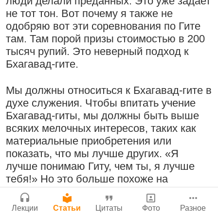
люди делали преданных. Это уже задает
Бог, наука и атеизм, часть 2: Хвала
не тот тон. Вот почему я также не
Сайт
слушателям!
одобряю вот эти соревнования по Гите
Войти
|
Регистрация
|
История версий
|
9:25
|
17 июля 2024
|
там. Там порой призы стоимостью в 200
Инструкция
Атланта, Джорджия, США
тысяч рупий. Это неверный подход к
Молитвы Санатаны Госвами к Господу
Бхагавад-гите.
Чайтанье
29 июля 2026
Мы должны относиться к Бхагавад-гите в
Поклоняться Бхактивиноду Тхакуру,
духе служения. Чтобы впитать учение
исполняя его бхаджаны
Бхагавад-гиты, мы должны быть выше
1:14:02
|
12 сентября
всяких мелочных интересов, таких как
2008
|
Бойсе, Айдахо, США
материальные приобретения или
Нектар имени Кришны
Джанмаштами в Тбилиси 2025
показать, что мы лучше других. «Я
24 июля 2026
лучше понимаю Гиту, чем ты, я лучше
Радхарани — глава департамента
тебя!» Но это больше похоже на
служений
настроение Дурьодханы, чем на
настроение Арджуны. Так что мы вполне
1:05:35
|
7 сентября 2008
|
Лекции
Статьи
Цитаты
Фото
Разное
может вдохновлять людей, побуждать
Орегон, США