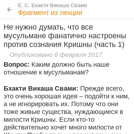
Е. С. Бхакти Викаша Свами
Е. С. Бхакти Викаша Свами
Е. С. Бхакти Викаша Свами
Е. С. Бхакти Викаша Свами
Шрила Прабхупада
Лекции
Цитаты Шрилы Прабхупады
Фотоальбом
Фрагмент из лекции
Биография
|
Книги
|
Цитаты
|
Лекции и беседы
|
Подношения
Не нужно думать, что все
Сознание Кришны среди яванов и
Новые
История
Популярные
мусульмане фанатично настроены
Бхакти Викаша Свами
млеччх
Рука в мешочке с чётками более
против сознания Кришны (часть 1)
Биография
|
Книги
|
График
|
Лекции
|
9 августа 2026
важна, чем шнур на плече
Скачать все лекции
|
Опубликовано 6 февраля 2017
Подношения учеников
15:53
|
16 ноября 2008
|
Проповеднические принципы, данные
Вопрос:
Каким должно быть наше
Намаккал, Тамил Наду,
Шри Чайтаньей Махапрабху
Инициация
отношение к мусульманам?
Индия
6 августа 2026
Общие стандарты
|
Требования Махараджа
Бхакти Викаша Свами:
Прежде всего,
Резкие слова для Нараяны
это очень хорошая идея – подойти к ним,
Видеоканалы
а не игнорировать их. Потому что они
46:40
|
1 октября 2008
|
Шраванам-киртанам в Васильево 2026
YouTube
|
ВК Видео
|
Дзен
|
RuTube
Токио, Япония
тоже живые существа, нуждающиеся в
Следовать по стопам ачарьев
Ссылки
милости Кришны. Если кто-то
действительно хочет много милости от
4 августа 2026
Контакты