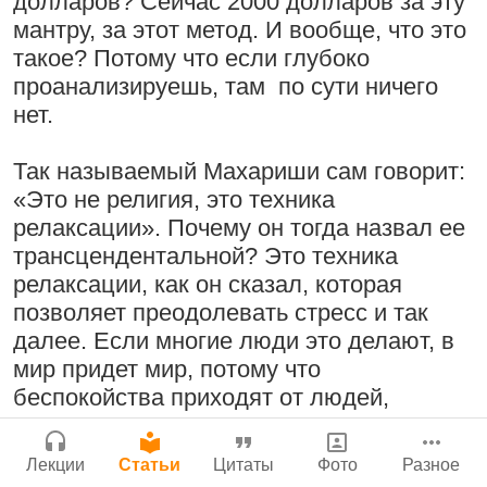
долларов? Сейчас 2000 долларов за эту
Бог, наука и атеизм, часть 2: Хвала
мантру, за этот метод. И вообще, что это
Сайт
слушателям!
такое? Потому что если глубоко
Войти
|
Регистрация
|
История версий
|
9:25
|
17 июля 2024
|
проанализируешь, там по сути ничего
Инструкция
Атланта, Джорджия, США
нет.
Молитвы Санатаны Госвами к Господу
Чайтанье
Так называемый Махариши сам говорит:
29 июля 2026
«Это не религия, это техника
Поклоняться Бхактивиноду Тхакуру,
релаксации». Почему он тогда назвал ее
исполняя его бхаджаны
трансцендентальной? Это техника
1:14:02
|
12 сентября
релаксации, как он сказал, которая
2008
|
Бойсе, Айдахо, США
позволяет преодолевать стресс и так
Нектар имени Кришны
Джанмаштами в Тбилиси 2025
далее. Если многие люди это делают, в
24 июля 2026
мир придет мир, потому что
беспокойства приходят от людей,
Радхарани — глава департамента
которые слишком подвержены стрессу.
служений
Если они будут заниматься медитацией,
1:05:35
|
7 сентября 2008
|
Лекции
Статьи
Цитаты
Фото
Разное
они станут более спокойными...
Орегон, США