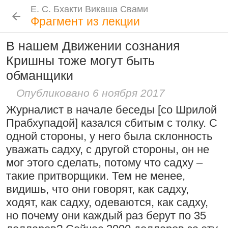
Е. С. Бхакти Викаша Свами
Е. С. Бхакти Викаша Свами
Е. С. Бхакти Викаша Свами
Е. С. Бхакти Викаша Свами
Шрила Прабхупада
Лекции
Цитаты Шрилы Прабхупады
Фотоальбом
Фрагмент из лекции
Биография
|
Книги
|
Цитаты
|
Лекции и беседы
|
Подношения
В нашем Движении сознания
Сознание Кришны среди яванов и
Новые
История
Популярные
Кришны тоже могут быть
Бхакти Викаша Свами
млеччх
Рука в мешочке с чётками более
обманщики
Биография
|
Книги
|
График
|
Лекции
|
9 августа 2026
важна, чем шнур на плече
Скачать все лекции
|
Опубликовано 6 ноября 2017
Подношения учеников
15:53
|
16 ноября 2008
|
Проповеднические принципы, данные
Журналист в начале беседы [со Шрилой
Намаккал, Тамил Наду,
Шри Чайтаньей Махапрабху
Инициация
Прабхупадой] казался сбитым с толку. С
Индия
6 августа 2026
Общие стандарты
|
одной стороны, у него была склонность
Требования Махараджа
уважать садху, с другой стороны, он не
Резкие слова для Нараяны
мог этого сделать, потому что садху –
Видеоканалы
такие притворщики. Тем не менее,
46:40
|
1 октября 2008
|
Шраванам-киртанам в Васильево 2026
YouTube
|
ВК Видео
|
Дзен
|
RuTube
видишь, что они говорят, как садху,
Токио, Япония
Следовать по стопам ачарьев
Ссылки
ходят, как садху, одеваются, как садху,
но почему они каждый раз берут по 35
4 августа 2026
Контакты