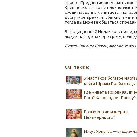
просто. Преданные могут жить вмес
Кришне, их на это не вдохновляют.
среди преданных считается неправи
доступное время, чтобы систематиче
тогда вы можете общаться с предан
В традиционной Индии крестьяне, 
людей на лодках через реку, пели 
Бхакти Викаша Свами, фрагмент лек
См. также:
У нас такое богатое насл
книги Шрилы Прабхупады
Где живет Верховная Лич
Бога? Каков адрес Вишну?
Возможно ли измерить
Неизмеримого?
Иисус Христос — сиддха-йо