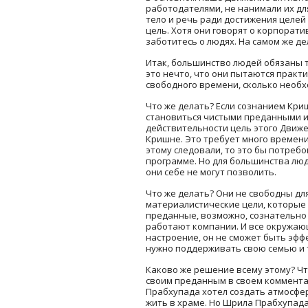
работодателями, не нанимали их дл
тело и речь ради достижения целей
цель. Хотя они говорят о корпорати
заботитесь о людях. На самом же д
Итак, большинство людей обязаны т
это нечто, что они пытаются практи
свободного времени, сколько необхо
Что же делать? Если сознанием Кри
становиться чистыми преданными и 
действительности цель этого Движе
Кришне. Это требует много времен
этому следовали, то это бы потреб
программе. Но для большинства люд
они себе не могут позволить.
Что же делать? Они не свободны для
материалистические цели, которые 
преданные, возможно, сознательно 
работают компании. И все окружающ
настроение, он не сможет быть эфф
нужно поддерживать свою семью и 
Каково же решение всему этому? Чт
своим преданным в своем комментар
Прабхупада хотел создать атмосферу
жить в храме. Но Шрила Прабхупад