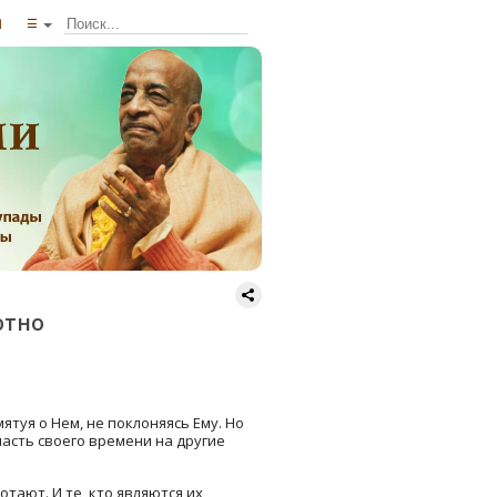
ы
☰
ютно
ятуя о Нем, не поклоняясь Ему. Но
сть своего времени на другие
тают. И те, кто являются их