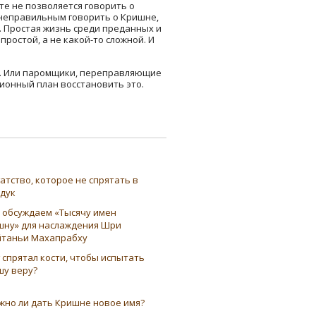
те не позволяется говорить о
 неправильным говорить о Кришне,
. Простая жизнь среди преданных и
простой, а не какой-то сложной. И
ы. Или паромщики, переправляющие
ионный план восстановить это.
атство, которое не спрятать в
ндук
 обсуждаем «Тысячу имен
шну» для наслаждения Шри
таньи Махапрабху
 спрятал кости, чтобы испытать
шу веру?
жно ли дать Кришне новое имя?