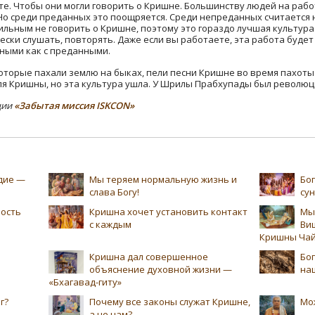
те. Чтобы они могли говорить о Кришне. Большинству людей на рабо
 Но среди преданных это поощряется. Среди непреданных считается
льным не говорить о Кришне, поэтому это гораздо лучшая культура
ски слушать, повторять. Даже если вы работаете, эта работа будет 
ными как с преданными.
которые пахали землю на быках, пели песни Кришне во время пахот
для Кришны, но эта культура ушла. У Шрилы Прабхупады был революц
ции
«Забытая миссия ISKCON»
едие —
Мы теряем нормальную жизнь и
Бог
слава Богу!
су
ность
Кришна хочет установить контакт
Мы
с каждым
Ви
Кришны Чай
Кришна дал совершенное
Бог
объяснение духовной жизни —
на
«Бхагавад-гиту»
г?
Почему все законы служат Кришне,
Мо
а не нам?