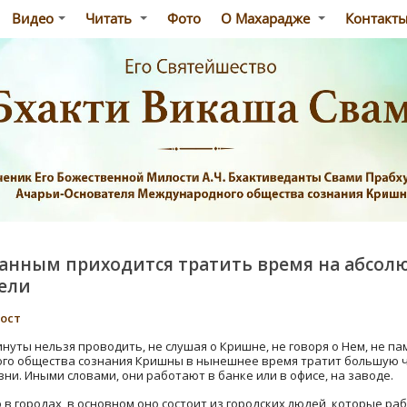
Видео
Читать
Фото
О Махарадже
Контакт
анным приходится тратить время на абсол
ели
пост
уты нельзя проводить, не слушая о Кришне, не говоря о Нем, не пам
о общества сознания Кришны в нынешнее время тратит большую ча
ни. Иными словами, они работают в банке или в офисе, на заводе.
 городах, в основном оно состоит из городских людей, которые рабо