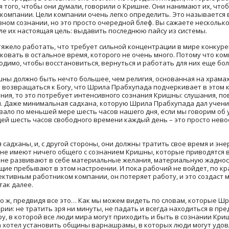
я того, чтобы они думали, говорили о Кришне. Они нанимают их, что
 компании. Цели компании очень легко определить. Это называется в
вном сознании, но это просто очередной блеф. Вы сажаете нескольк
еле их настоящая цель: выдавить последнюю пайсу из системы.
яжело работать, что требует сильной концентрации в мире конкуре
ковать в остальное время, которого не очень много. Потому что ко
димо, чтобы восстановиться, вернуться и работать для них еще боль
шны должно быть нечто большее, чем религия, основанная на храма
возвращаться к Богу, что Шрила Прабхупада подчеркивает в этом к
ния, то это потребует интенсивного сознания Кришны: слушания, по
и. Даже минимальная садхана, которую Шрила Прабхупада дал учен
овало по меньшей мере шесть часов нашего дня, если мы говорим об
ей шесть часов свободного времени каждый день – это просто нево
 садханы, и, с другой стороны, они должны тратить свое время и эн
не имеют ничего общего с сознанием Кришны, которые приводятся в
не развивают в себе материальные желания, материальную жадность
ие пребывают в этом настроении. И пока рабочий не войдет, по кр
ективным работником компании, он потеряет работу, и это создаст 
так далее.
о ж, предвидя все это… Как мы можем видеть по словам, которые Ш
ии: не тратить зря ни минуты, не падать и всегда находиться в пр
, в которой все люди мира могут приходить и быть в сознании Криш
а хотел установить общины варнашрамы, в которых люди могут удов