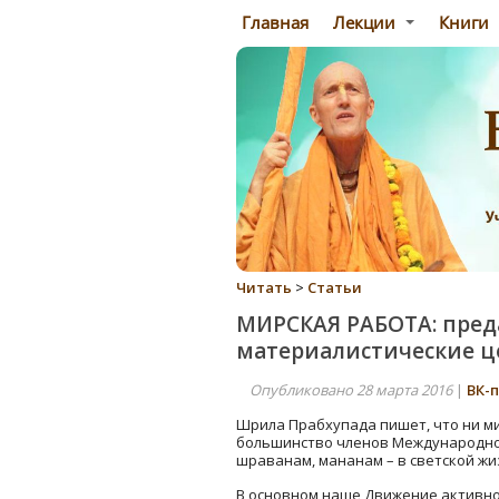
Главная
Лекции
Книги
Читать
>
Статьи
МИРСКАЯ РАБОТА: пред
материалистические ц
Опубликовано 28 марта 2016
|
ВК-
Шрила Прабхупада пишет, что ни мин
большинство членов Международног
шраванам, мананам – в светской жиз
В основном наше Движение активно в