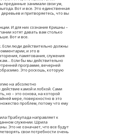
бы преданные занимали свои ум,
ыгода. Вот и все. Это единственная
о деревьев и притворяетесь, что вы
нции. И для них сознание Кришны –
мпании хотят давать вам столько
ше. Вот и все.
х. Если люди действительно должны
омментарии, и это в
вторения, памятования, служения
икам… Если бы мы действительно
 утренней программе, вечерней
образимо. Это роскошь, которую
ергию на абсолютно
 действие камой и лобхой. Сами
, но – это основа, на которой
айней мере, поверхностно в это
множество проблем, потому что ему
рила Прабхупада направляет к
еданном служении. Шрила
ны. Это не означает, что все будут
летворять свои потребности очень