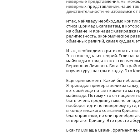
неверные представления, мы можем г
неверных представлений, наше так 
действительности не избавимся от 
Итак, майяваду необходимо критик
стиха Шримад Бхагаватам, в которо
на обмане. И Кринадас Кавираджа Го
религиозность, экономическое разв
обманных религий, самая худшая, э
Итак, необходимо критиковать эти т
Это тоже одна из теорий. Если ваша
майявады о том, что все в конченом 
Верховная Личность Бога. По крайне
изучая гуру, шастры и садху. Это Кр
Еще один момент. Какой бы небольш
Я приводил примеры великих садху
который еще питает какие-то мате
майявади. Потому что он нацелен н
быть очень продвинутым, но он иде
наоборот идти по неверному пути, 
в конце никакого сознания Кришны.
благоприятном, но они пренебрегаю
отвергают Кришну. Это просто абсу
Бхакти Викаша Свами, фрагмент ле