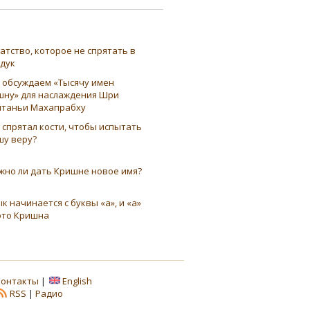
атство, которое не спрятать в
ндук
 обсуждаем «Тысячу имен
шну» для наслаждения Шри
таньи Махапрабху
 спрятал кости, чтобы испытать
шу веру?
жно ли дать Кришне новое имя?
к начинается с буквы «а», и «а»
это Кришна
Контакты
|
English
RSS
|
Радио