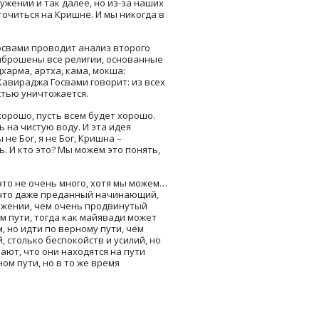
ужении и так далее, но из-за наших
очиться на Кришне. И мы никогда в
свами проводит анализ второго
выброшены все религии, основанные
харма, артха, кама, мокша:
авираджа Госвами говорит: из всех
стью уничтожается.
хорошо, пусть всем будет хорошо.
 на чистую воду. И эта идея
не Бог, я не Бог, Кришна –
. И кто это? Мы можем это понять,
это не очень много, хотя мы можем…
 что даже преданный начинающий,
ожении, чем очень продвинутый
м пути, тогда как майявади может
 но идти по верному пути, чем
 столько беспокойств и усилий, но
ют, что они находятся на пути
ом пути, но в то же время