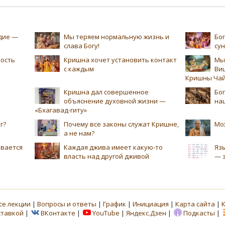
едие —
Мы теряем нормальную жизнь и
Бог
слава Богу!
су
ность
Кришна хочет установить контакт
Мы
с каждым
Ви
Кришны Чай
Кришна дал совершенное
Бог
объяснение духовной жизни —
на
«Бхагавад-гиту»
г?
Почему все законы служат Кришне,
Мо
а не нам?
ивается
Каждая джива имеет какую-то
Язы
власть над другой дживой
— 
се лекции
|
Вопросы и ответы
|
График
|
Инициация
|
Карта сайта
|
ставкой
|
ВКонтакте
|
YouTube
|
Яндекс.Дзен
|
Подкасты
|