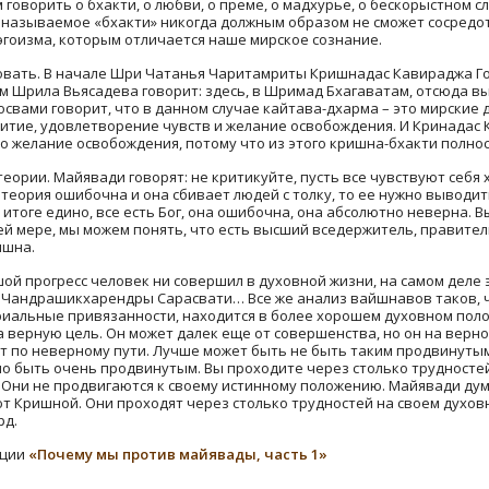
оворить о бхакти, о любви, о преме, о мадхурье, о бескорыстном сл
называемое «бхакти» никогда должным образом не сможет сосредот
эгоизма, которым отличается наше мирское сознание.
овать. В начале Шри Чатанья Чаритамриты Кришнадас Кавираджа Го
м Шрила Вьясадева говорит: здесь, в Шримад Бхагаватам, отсюда 
свами говорит, что в данном случае кайтава-дхарма – это мирские д
итие, удовлетворение чувств и желание освобождения. И Кринадас К
то желание освобождения, потому что из этого кришна-бхакти полно
еории. Майявади говорят: не критикуйте, пусть все чувствуют себя 
 теория ошибочна и она сбивает людей с толку, то ее нужно выводить
итоге едино, все есть Бог, она ошибочна, она абсолютно неверна. Вы 
й мере, мы можем понять, что есть высший вседержитель, правитель
ишна.
ой прогресс человек ни совершил в духовной жизни, на самом деле 
, Чандрашикхарендры Сарасвати… Все же анализ вайшнавов таков,
риальные привязанности, находится в более хорошем духовном пол
а верную цель. Он может далек еще от совершенства, но он на верно
т по неверному пути. Лучше может быть не быть таким продвинутым,
но быть очень продвинутым. Вы проходите через столько трудностей,
 Они не продвигаются к своему истинному положению. Майявади дума
т Кришной. Они проходят через столько трудностей на своем духовн
рд.
кции
«Почему мы против майявады, часть 1»