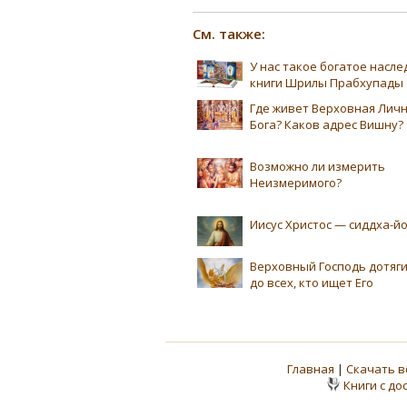
См. также:
У нас такое богатое насл
книги Шрилы Прабхупады
Где живет Верховная Лич
Бога? Каков адрес Вишну?
Возможно ли измерить
Неизмеримого?
Иисус Христос — сиддха-йо
Верховный Господь дотяг
до всех, кто ищет Его
Главная
|
Скачать в
Книги с до