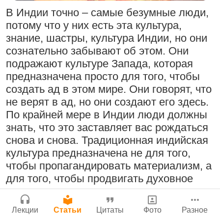
Молитвы Санатаны Госвами к Господу
Бог, наука и атеизм, часть 2: Хвала
В Индии точно – самые безумные люди,
Чайтанье
Сайт
слушателям!
потому что у них есть эта культура,
Войти
|
Регистрация
29 июля 2026
|
История версий
|
9:25
|
17 июля 2024
|
знание, шастры, культура Индии, но они
Инструкция
Атланта, Джорджия, США
сознательно забывают об этом. Они
подражают культуре Запада, которая
предназначена просто для того, чтобы
создать ад в этом мире. Они говорят, что
Поклоняться Бхактивиноду Тхакуру,
Нектар имени Кришны
не верят в ад, но они создают его здесь.
исполняя его бхаджаны
24 июля 2026
По крайней мере в Индии люди должны
1:14:02
|
12 сентября
знать, что это заставляет вас рождаться
2008
|
Бойсе, Айдахо, США
снова и снова. Традиционная индийская
Джанмаштами в Тбилиси 2025
культура предназначена не для того,
чтобы пропагандировать материализм, а
Подрыватели доверия к себе
для того, чтобы продвигать духовное
Радхарани — глава департамента
сознание, понимая, что человеческая
22 июля 2026
служений
форма жизни предназначена для того,
1:05:35
|
7 сентября 2008
|
Лекции
Статьи
Цитаты
Фото
Разное
чтобы развить разум, совершать
Орегон, США