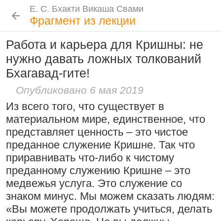
Е. С. Бхакти Викаша Свами
Е. С. Бхакти Викаша Свами
Е. С. Бхакти Викаша Свами
Е. С. Бхакти Викаша Свами
Шрила Прабхупада
Лекции
Цитаты Шрилы Прабхупады
Фотоальбом
Фрагмент из лекции
Биография
|
Книги
|
Цитаты
|
Лекции и беседы
|
Подношения
Работа и карьера для Кришны: не
Проповеднические принципы, данные
Новые
История
Популярные
нужно давать ложных толкований
Бхакти Викаша Свами
Шри Чайтаньей Махапрабху
Резкие слова для Нараяны
Бхагавад-гите!
Биография
|
Книги
|
График
|
Лекции
|
6 августа 2026
Скачать все лекции
|
46:40
|
1 октября 2008
|
Опубликовано 6 мая 2019
Токио, Япония
Подношения учеников
Следовать по стопам ачарьев
Из всего того, что существует в
4 августа 2026
Инициация
материальном мире, единственное, что
Общие стандарты
|
представляет ценность – это чистое
Бог, наука и атеизм, часть 2: Хвала
Требования Махараджа
преданное служение Кришне. Так что
слушателям!
приравнивать что-либо к чистому
Видеоканалы
преданному служению Кришне – это
9:25
|
17 июля 2024
|
Шраванам-киртанам в Васильево 2026
YouTube
|
ВК Видео
|
Дзен
|
RuTube
Молитвы Санатаны Госвами к Господу
медвежья услуга. Это служение со
Атланта, Джорджия, США
Чайтанье
Ссылки
знаком минус. Мы можем сказать людям:
«Вы можете продолжать учиться, делать
29 июля 2026
Контакты