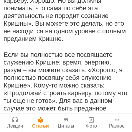
карьеру. Хорошо. Но вы должны
Поклоняться Бхактивиноду Тхакуру,
понимать, что сама по себе эта
Сайт
исполняя его бхаджаны
деятельность не породит сознание
Войти
|
Регистрация
|
История версий
|
1:14:02
|
12 сентября
Кришны». Вы можете это делать, но это
Инструкция
2008
|
Бойсе, Айдахо, США
не находится на одном уровне с полным
Нектар имени Кришны
преданием Кришне.
24 июля 2026
Если вы полностью все посвящаете
Радхарани — глава департамента
служению Кришне: время, энергию,
служений
разум – вы можете сказать: «Хорошо, я
1:05:35
|
7 сентября 2008
|
полностью посвящу себя служению
Орегон, США
Подрыватели доверия к себе
Кришне». Кому-то можно сказать:
Джанмаштами в Тбилиси 2025
22 июля 2026
«Продолжай строить карьеру, потому что
ты еще не готов». Для вас в данном
Деятельность на благо всех живых
случае это может быть преданное
существ
служение, это ваш уровень, на котором
вы находитесь, мы не осуждаем вас за
33:28
|
30 ноября 2019
|
Лекции
Статьи
Цитаты
Фото
Разное
Милость Кришны, проявляющаяся в
это. Но мы реалистичны, говоря, что не
Бг 5.25
|
Салем, Тамил