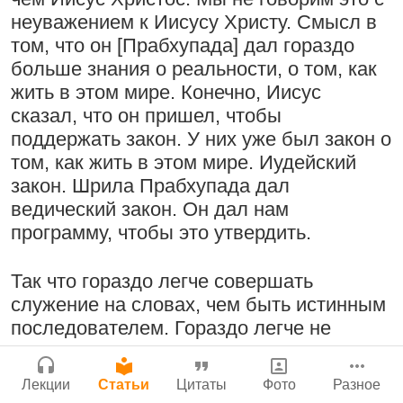
Молитвы Санатаны Госвами к Господу
Бог, наука и атеизм, часть 2: Хвала
неуважением к Иисусу Христу. Смысл в
Чайтанье
Сайт
слушателям!
том, что он [Прабхупада] дал гораздо
Войти
|
Регистрация
29 июля 2026
|
История версий
|
9:25
|
17 июля 2024
|
больше знания о реальности, о том, как
Инструкция
Атланта, Джорджия, США
жить в этом мире. Конечно, Иисус
сказал, что он пришел, чтобы
поддержать закон. У них уже был закон о
том, как жить в этом мире. Иудейский
Поклоняться Бхактивиноду Тхакуру,
Нектар имени Кришны
закон. Шрила Прабхупада дал
исполняя его бхаджаны
24 июля 2026
ведический закон. Он дал нам
1:14:02
|
12 сентября
программу, чтобы это утвердить.
2008
|
Бойсе, Айдахо, США
Джанмаштами в Тбилиси 2025
Так что гораздо легче совершать
служение на словах, чем быть истинным
Подрыватели доверия к себе
последователем. Гораздо легче не
Радхарани — глава департамента
22 июля 2026
распространять книги, чем
служений
распространять их. Или вы можете
1:05:35
|
7 сентября 2008
|
Лекции
Статьи
Цитаты
Фото
Разное
подумать, что можно что-то убрать из
Орегон, США