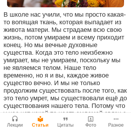
Молитвы Санатаны Госвами к Господу
Бог, наука и атеизм, часть 2: Хвала
Чайтанье
Сайт
слушателям!
В школе нас учили, что мы просто какая-
Войти
|
Регистрация
29 июля 2026
|
История версий
|
9:25
|
17 июля 2024
|
то вопящая ткань, которая выпадает из
Инструкция
Атланта, Джорджия, США
живота матери. Мы страдаем всю свою
жизнь, потом умираем и всему приходит
конец. Но мы вечные духовные
существа. Когда это тело неизбежно
Поклоняться Бхактивиноду Тхакуру,
Нектар имени Кришны
умирает, мы не умираем, поскольку мы
исполняя его бхаджаны
24 июля 2026
не являемся телом. Наше тело
1:14:02
|
12 сентября
временно, но я и вы, каждое живое
2008
|
Бойсе, Айдахо, США
существо вечно. И мы не только
Джанмаштами в Тбилиси 2025
продолжим существовать после того, как
это тело умрет, мы существовали ещё до
Подрыватели доверия к себе
существования нашего тела. Потому что
Радхарани — глава департамента
у нас нет какой-то неотъемлемой связи с
22 июля 2026
служений
этим телом.
1:05:35
|
7 сентября 2008
|
Лекции
Статьи
Цитаты
Фото
Разное
Орегон, США